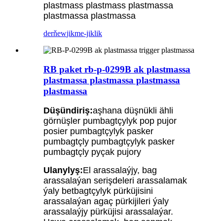
plastmass plastmass plastmassa
plastmassa plastmassa
derňew
jikme-jiklik
RB paket rb-p-0299B ak plastmassa
plastmassa plastmassa plastmassa
plastmassa
Düşündiriş:
aşhana düşnükli ähli
görnüşler pumbagtçylyk pop pujor
posier pumbagtçylyk pasker
pumbagtçly pumbagtçylyk pasker
pumbagtçly pyçak pujory
Ulanylyş:
El arassalaýjy, bag
arassalaýan serişdeleri arassalamak
ýaly betbagtçylyk pürküjisini
arassalaýan agaç pürkijileri ýaly
arassalaýjy pürküjisi arassalaýar.