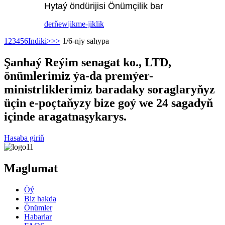
Hytaý öndürijisi Önümçilik bar
derňew
jikme-jiklik
1
2
3
4
5
6
Indiki>
>>
1/6-njy sahypa
Şanhaý Reýim senagat ko., LTD,
önümlerimiz ýa-da premýer-
ministrliklerimiz baradaky soraglaryňyz
üçin e-poçtaňyzy bize goý we 24 sagadyň
içinde aragatnaşykarys.
Hasaba giriň
Maglumat
Öý
Biz hakda
Önümler
Habarlar