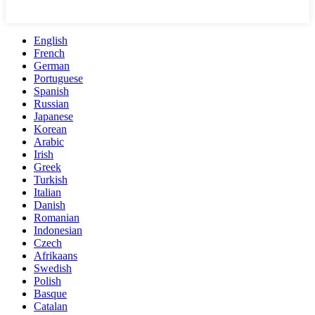
English
French
German
Portuguese
Spanish
Russian
Japanese
Korean
Arabic
Irish
Greek
Turkish
Italian
Danish
Romanian
Indonesian
Czech
Afrikaans
Swedish
Polish
Basque
Catalan