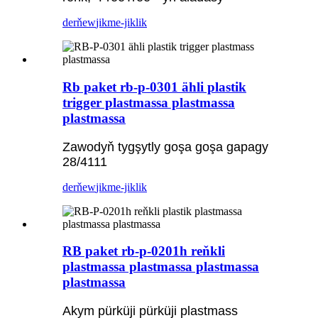
derňew
jikme-jiklik
Rb paket rb-p-0301 ähli plastik
trigger plastmassa plastmassa
plastmassa
Zawodyň tygşytly goşa goşa gapagy
28/4111
derňew
jikme-jiklik
RB paket rb-p-0201h reňkli
plastmassa plastmassa plastmassa
plastmassa
Akym pürküji pürküji plastmass