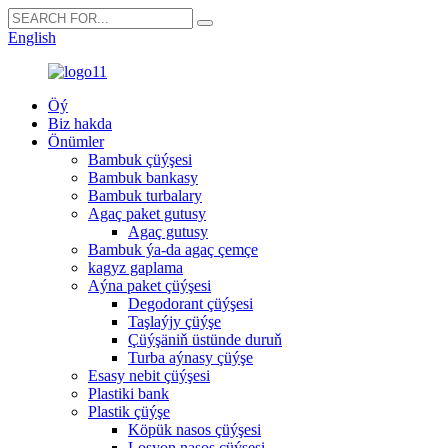
English
Öý
Biz hakda
Önümler
Bambuk çüýşesi
Bambuk bankasy
Bambuk turbalary
Agaç paket gutusy
Agaç gutusy
Bambuk ýa-da agaç çemçe
kagyz gaplama
Aýna paket çüýşesi
Degodorant çüýşesi
Taşlaýjy çüýşe
Çüýşäniň üstünde duruň
Turba aýnasy çüýşe
Esasy nebit çüýşesi
Plastiki bank
Plastik çüýşe
Köpük nasos çüýşesi
Losyon nasos çüýşesi