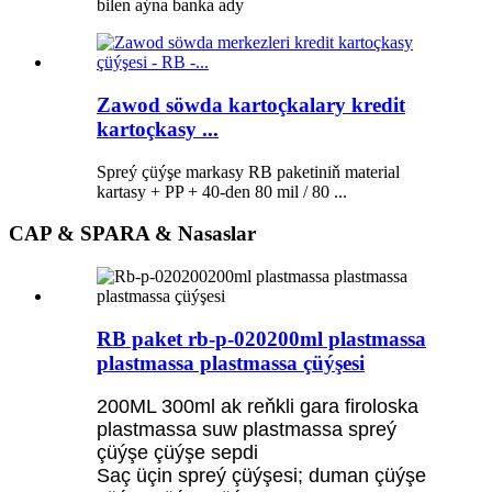
bilen aýna banka ady
Zawod söwda kartoçkalary kredit
kartoçkasy ...
Spreý çüýşe markasy RB paketiniň material
kartasy + PP + 40-den 80 mil / 80 ...
CAP & SPARA & Nasaslar
RB paket rb-p-020200ml plastmassa
plastmassa plastmassa çüýşesi
200ML 300ml ak reňkli gara firoloska
plastmassa suw plastmassa spreý
çüýşe çüýşe sepdi
Saç üçin spreý çüýşesi; duman çüýşe