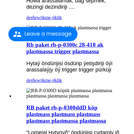
Howa arassalamak, bag sepmek,
dezingi dezindiriji ....
derňew
jikme-jiklik
Leave a message
Rb paket rb-p-0300c 28-410 ak
plastmassa trigger plastmassa
Hytaý öndürijisi ösdürip ýetişdiriji öýi
arassalaýjy öý trigger trigger pürküji
derňew
jikme-jiklik
RB paket rb-p-0300ddD köp
plastmass plastmass plastmass
plastmass plastmassa plastmassa
"Lomelal Hytynyň" öndürijisi çydamly iň