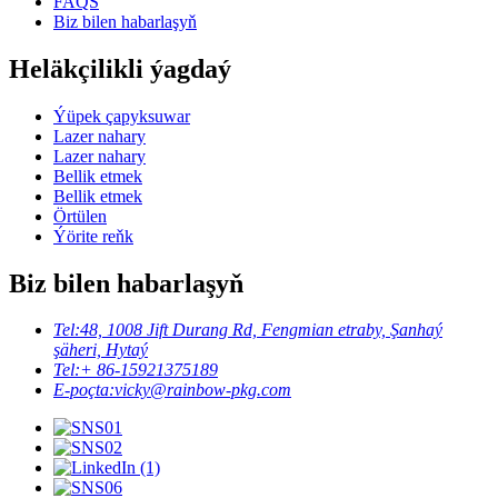
FAQS
Biz bilen habarlaşyň
Heläkçilikli ýagdaý
Ýüpek çapyksuwar
Lazer nahary
Lazer nahary
Bellik etmek
Bellik etmek
Örtülen
Ýörite reňk
Biz bilen habarlaşyň
Tel:
48, 1008 Jift Durang Rd, Fengmian etraby, Şanhaý
şäheri, Hytaý
Tel:
+ 86-15921375189
E-poçta:
vicky@rainbow-pkg.com