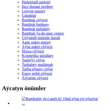
Pürküjiniň pürküji
Inçe duman perdeer
Losyon nasosy
Gapaklar
Bambuk çüýşesi
Bambuk bankasy
Bambuk turbalary
Bambuk ýa-da agaç çemçe
Çüýşäniň üstünde duruň
Agaç paket gutusy
Aýna paket çüýşesi
Howa çüýşesi
Kosmetika gurallary
Taşlaýjy çüýşe
Turbalary gaplamak
Turba aýnasy çüýşe
Esasy nebit çüýşesi
Alýumin çüýşesi
Aýratyn önümler