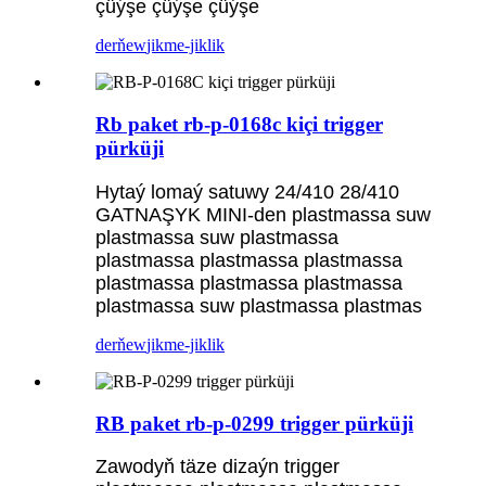
çüýşe çüýşe çüýşe
derňew
jikme-jiklik
Rb paket rb-p-0168c kiçi trigger
pürküji
Hytaý lomaý satuwy 24/410 28/410
GATNAŞYK MINI-den plastmassa suw
plastmassa suw plastmassa
plastmassa plastmassa plastmassa
plastmassa plastmassa plastmassa
plastmassa suw plastmassa plastmas
derňew
jikme-jiklik
RB paket rb-p-0299 trigger pürküji
Zawodyň täze dizaýn trigger