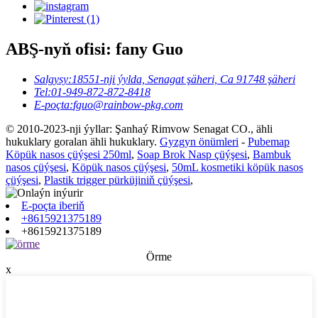
ABŞ-nyň ofisi: fany Guo
Salgysy:
18551-nji ýylda, Senagat şäheri, Ca 91748 şäheri
Tel:
01-949-872-872-8418
E-poçta:
fguo@rainbow-pkg.com
© 2010-2023-nji ýyllar: Şanhaý Rimvow Senagat CO., ähli
hukuklary goralan ähli hukuklary.
Gyzgyn önümleri
-
Pubemap
Köpük nasos çüýşesi 250ml
,
Soap Brok Nasp çüýşesi
,
Bambuk
nasos çüýşesi
,
Köpük nasos çüýşesi
,
50mL kosmetiki köpük nasos
çüýşesi
,
Plastik trigger pürküjiniň çüýşesi
,
E-poçta iberiň
+8615921375189
+8615921375189
Örme
x