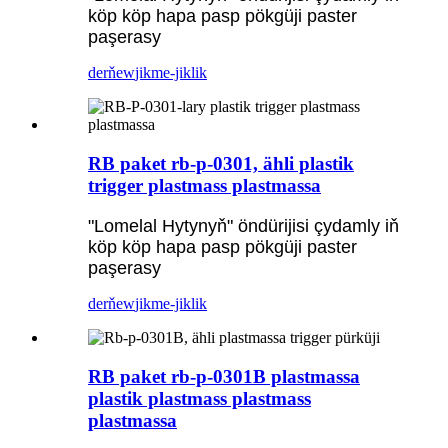
köp köp hapa pasp pökgüji paster
paşerasy
derňew
jikme-jiklik
RB paket rb-p-0301, ähli plastik
trigger plastmass plastmassa
"Lomelal Hytynyň" öndürijisi çydamly iň
köp köp hapa pasp pökgüji paster
paşerasy
derňew
jikme-jiklik
RB paket rb-p-0301B plastmassa
plastik plastmass plastmass
plastmassa