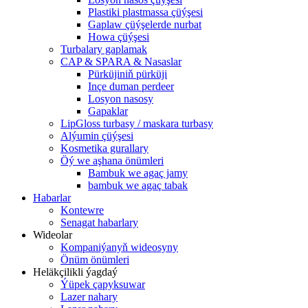
Plastiki plastmassa çüýşesi
Gaplaw çüýşelerde nurbat
Howa çüýşesi
Turbalary gaplamak
CAP & SPARA & Nasaslar
Pürküjiniň pürküji
Inçe duman perdeer
Losyon nasosy
Gapaklar
LipGloss turbasy / maskara turbasy
Alýumin çüýşesi
Kosmetika gurallary
Öý we aşhana önümleri
Bambuk we agaç jamy
bambuk we agaç tabak
Habarlar
Kontewre
Senagat habarlary
Wideolar
Kompaniýanyň wideosyny
Önüm önümleri
Heläkçilikli ýagdaý
Ýüpek çapyksuwar
Lazer nahary