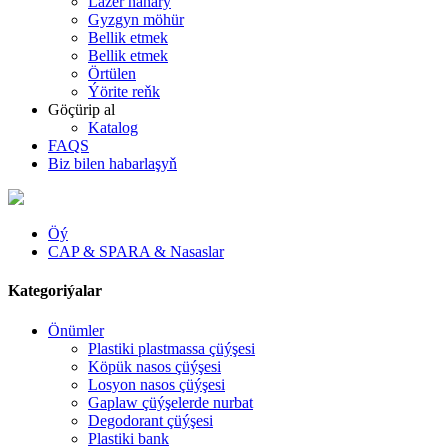
Lazer nahary
Gyzgyn möhür
Bellik etmek
Bellik etmek
Örtülen
Ýörite reňk
Göçürip al
Katalog
FAQS
Biz bilen habarlaşyň
Öý
CAP & SPARA & Nasaslar
Kategoriýalar
Önümler
Plastiki plastmassa çüýşesi
Köpük nasos çüýşesi
Losyon nasos çüýşesi
Gaplaw çüýşelerde nurbat
Degodorant çüýşesi
Plastiki bank