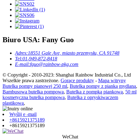
Biuro USA: Fany Guo
Adres:
18551 Gale Ave, miasto przemysłu, CA 91748
Tel:
01-949-872-8418
E-mail:
fguo@rainbow-pkg.com
© Copyright - 2010-2023: Shanghai Rainbow Industrial Co., Ltd
Wszelkie prawa zastrzeżone.
Gorące produkty
-
Mapa witryny
Butelka pompy pianowej 250 ml
,
Butelka pompy z pianką mydlaną
,
Bambusowa butelka pompowa
,
Butelka z pompką piankową
,
50 ml
kosmetyczna butelka pompowa
,
Butelka z opryskiwaczem
plastikową
,
Wyślij e -mail
+8615921375189
+8615921375189
WeChat