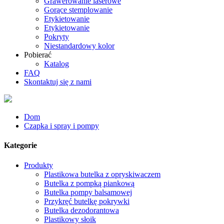
Grawerowanie laserowe
Gorące stemplowanie
Etykietowanie
Etykietowanie
Pokryty
Niestandardowy kolor
Pobierać
Katalog
FAQ
Skontaktuj się z nami
Dom
Czapka i spray i pompy
Kategorie
Produkty
Plastikowa butelka z opryskiwaczem
Butelka z pompką piankową
Butelka pompy balsamowej
Przykręć butelkę pokrywki
Butelka dezodorantowa
Plastikowy słoik