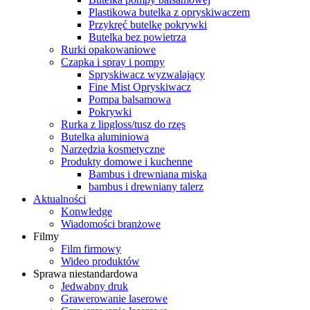
Plastikowa butelka z opryskiwaczem
Przykręć butelkę pokrywki
Butelka bez powietrza
Rurki opakowaniowe
Czapka i spray i pompy
Spryskiwacz wyzwalający
Fine Mist Opryskiwacz
Pompa balsamowa
Pokrywki
Rurka z lipgloss/tusz do rzęs
Butelka aluminiowa
Narzędzia kosmetyczne
Produkty domowe i kuchenne
Bambus i drewniana miska
bambus i drewniany talerz
Aktualności
Konwledge
Wiadomości branżowe
Filmy
Film firmowy
Wideo produktów
Sprawa niestandardowa
Jedwabny druk
Grawerowanie laserowe