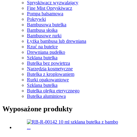
Spryskiwacz wyzwalający
Fine Mist Opryskiwacz
Pompa balsamowa
Pokrywki
Bambusowa butelka
Bambusa słoika
Bambusowe rurki
Łyżka bambusa lub drewniana
Rzuć na butelce
Drewniana pudełko
Szklana butelka
Butelka bez powietrza
Narzędzia kosmetyczne
Butelka z kroplowaniem
Rurki opakowaniowe
Szklana butelka
Butelka olejku eterycznego
Butelka aluminiowa
Wyposażone produkty