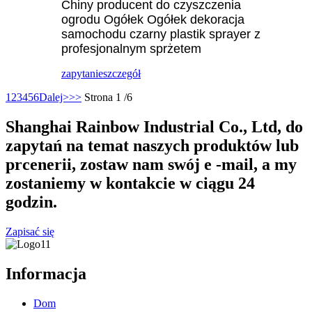
Chiny producent do czyszczenia
ogrodu Ogółek Ogółek dekoracja
samochodu czarny plastik sprayer z
profesjonalnym sprżetem
zapytanie
szczegół
1
2
3
4
5
6
Dalej>
>>
Strona 1 /6
Shanghai Rainbow Industrial Co., Ltd, do
zapytań na temat naszych produktów lub
prcenerii, zostaw nam swój e -mail, a my
zostaniemy w kontakcie w ciągu 24
godzin.
Zapisać się
Informacja
Dom