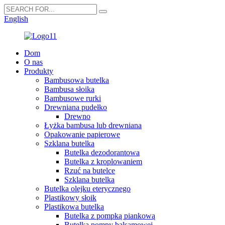
English
Dom
O nas
Produkty
Bambusowa butelka
Bambusa słoika
Bambusowe rurki
Drewniana pudełko
Drewno
Łyżka bambusa lub drewniana
Opakowanie papierowe
Szklana butelka
Butelka dezodorantowa
Butelka z kroplowaniem
Rzuć na butelce
Szklana butelka
Butelka olejku eterycznego
Plastikowy słoik
Plastikowa butelka
Butelka z pompką piankową
Butelka pompy balsamowej