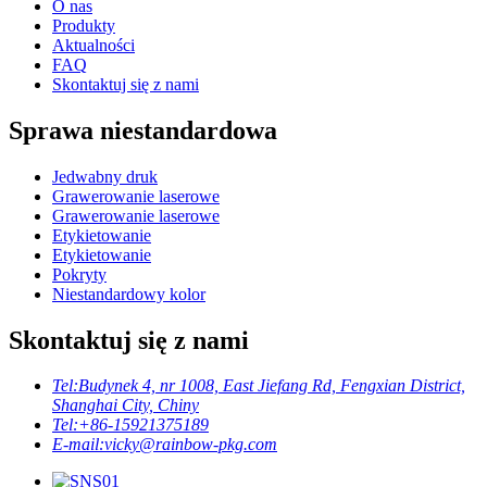
O nas
Produkty
Aktualności
FAQ
Skontaktuj się z nami
Sprawa niestandardowa
Jedwabny druk
Grawerowanie laserowe
Grawerowanie laserowe
Etykietowanie
Etykietowanie
Pokryty
Niestandardowy kolor
Skontaktuj się z nami
Tel:
Budynek 4, nr 1008, East Jiefang Rd, Fengxian District,
Shanghai City, Chiny
Tel:
+86-15921375189
E-mail:
vicky@rainbow-pkg.com