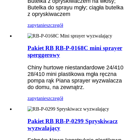
Butelka z opryskiwaczem na włosy; ​​
Butelka do sprayu mgły; ciągła butelka
z opryskiwaczem
zapytanie
szczegół
Pakiet RB RB-P-0168C mini sprayer
sperggerowy
Chiny hurtowe niestandardowe 24/410
28/410 mini plastikowa mgła ręczna
pompa rąk Piana sprayer wyzwalacza
do domu, na zewnątrz.
zapytanie
szczegół
Pakiet RB RB-P-0299 Spryskiwacz
wyzwalający