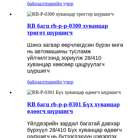
байцаалт
нарийн учир
RB багц rb-p-p-0300 хуванцар
тригот шүршигч
Шинэ загвар өөрчлөгдсөн бүрэн өнгө
нь автомашины тусламж
үйлчилгээнд зориулж 28/410
хуванцар хөөсөөр цацруулагч
шүршигч
байцаалт
нарийн учир
RB багц rb-p-p-0301 Бүх хуванцар
өдөөгч шүршигч
Үйлдвэрийн зардал багатай давхар
бүрхүүл 28/410 Бүх хуванцар өдөөгч
шүршигч нь бүтээгдэхүүн цэвэрлэх