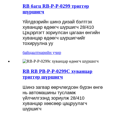
RB багц RB-P-P-0299 триггер
шүршигч
Үйлдвэрийн шинэ дизай бэлтгэх
хуванцар өдөөгч шүршигч 28/410
Цэцэрлэгт зориулсан цагаан өнгийн
хуванцар өдөөгч шүршигчийг
тохируулна уу
байцаалт
нарийн учир
RB RB PB-P-P-0299C хуванцар
триггер шүршигч
Шинэ загвар өөрчлөгдсөн бүрэн өнгө
нь автомашины тусламж
үйлчилгээнд зориулж 28/410
хуванцар хөөсөөр цацруулагч
шүршигч