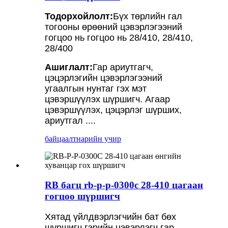
Тодорхойлолт:
Бүх төрлийн гал
тогооны өрөөний цэвэрлэгээний
гогцоо нь гогцоо нь 28/410, 28/410,
28/400
Ашиглалт:
Гар ариутгагч,
цэцэрлэгийн цэвэрлэгээний
угаалгын нунтаг гэх мэт
цэвэршүүлэх шүршигч. Агаар
цэвэршүүлэх, цэцэрлэг шүрших,
ариутгал ....
байцаалт
нарийн учир
RB багц rb-p-p-0300c 28-410 цагаан
гогцоо шүршигч
Хятад үйлдвэрлэгчийн бат бөх
шүршигч гэрийн цэвэрлэгч гар