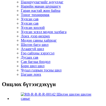
Цацируулагчийг өдуулдаг
Нарийн манан шүршигч
Гаран настай жин байна
Тоног төхөөрөмж
Хулсан сав
Хулсан сав
Хулсан хоолой
Хулсан эсвэл модон халбага
Лонх дээр өнхрөх
Модон савны хайрцаг
Шилэн багц шил
Агааргүй шил
Гоо сайхны хэрэгсэл
Дусаах сав
Сав баглаа боодол
Борн шил шил
Чухал газрын тосны шил
Цагаан лонх
Онцлох бүтээгдэхүүн