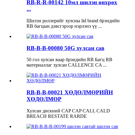
RB-R-R-00142 10мл шилэн өнхрөх
...
Шилэн роллерийг хулсны lid brand брэндийн
RB багцын дэвсгэрээр нэрлэнэ үү ...
RB-B-B-00080 50G хулсан сав
50 гол хулсан ваар брэндийн RB Багц RB
материаллаг хулсан CALLENCE CA ...
RB-B-B-00021 ХӨДӨЛМӨРИЙН
ХӨДӨЛМӨР
Хулсан дискний CAP CAP CALL CALD
BREACH RESTATE RARDE