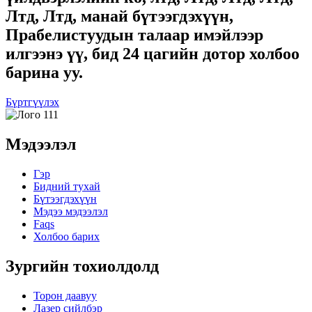
Лтд, Лтд, манай бүтээгдэхүүн,
Прабелистуудын талаар имэйлээр
илгээнэ үү, бид 24 цагийн дотор холбоо
барина уу.
Бүртгүүлэх
Мэдээлэл
Гэр
Бидний тухай
Бүтээгдэхүүн
Мэдээ мэдээлэл
Faqs
Холбоо барих
Зургийн тохиолдолд
Торон даавуу
Лазер сийлбэр