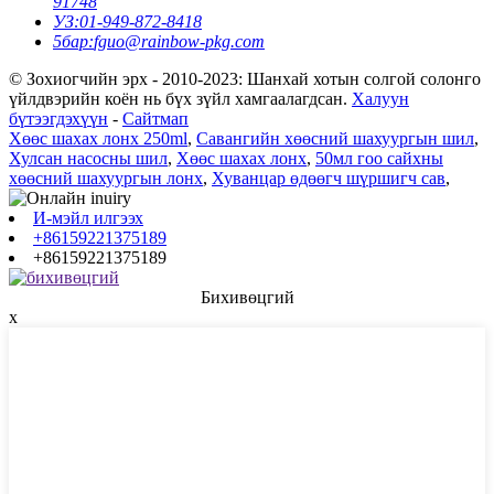
91748
УЗ:
01-949-872-8418
5бар:
fguo@rainbow-pkg.com
© Зохиогчийн эрх - 2010-2023: Шанхай хотын солгой солонго
үйлдвэрийн коён нь бүх зүйл хамгаалагдсан.
Халуун
бүтээгдэхүүн
-
Сайтмап
Хөөс шахах лонх 250ml
,
Савангийн хөөсний шахуургын шил
,
Хулсан насосны шил
,
Хөөс шахах лонх
,
50мл гоо сайхны
хөөсний шахуургын лонх
,
Хуванцар өдөөгч шүршигч сав
,
И-мэйл илгээх
+86159221375189
+86159221375189
Бихивөцгий
x