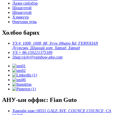
Лазер сийлбэр
Шошготой
Шошготой
Хэмжүүр
Өөрчлөн хувь
Холбоо барих
УЗ:
4, 1008, 1008, 88, Зүүн Jifnang Rd, FERNXIAN
Дүүргэвч, Шанхай хот, Хятад, Хятад
УЗ:
+ 86-159221375189
5бар:
vicky@rainbow-pkg.com
АНУ-ын оффис: Fian Guto
Хаягийн хаяг:
18551 GALE AVE, COUNCE COUNCE, CA