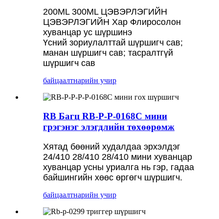
200ML 300ML ЦЭВЭРЛЭГИЙН
ЦЭВЭРЛЭГИЙН Хар Флиросолон
хуванцар ус шүршинэ
Үсний зориулалттай шүршигч сав;
манан шүршигч сав; тасралтгүй
шүршигч сав
байцаалт
нарийн учир
RB Багц RB-P-P-0168C мини
грэгэнэг элэгдлийн төхөөрөмж
Хятад бөөний худалдаа эрхэлдэг
24/410 28/410 28/410 мини хуванцар
хуванцар усны уриалга нь гэр, гадаа
байшингийн хөөс өргөгч шүршигч.
байцаалт
нарийн учир