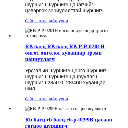
шүршигч шүршигч цацагчийг
цэвэрлэх зориулалттай шүршигч
байцаалт
нарийн учир
RB багц RB багц RB-P-P-0201H
өнгөт өнгөлөг хуванцар трэмп
цацруулагч
Урсгалын шүршигч цорго шүршигч
шүршигч шүршигч цацруулагч
шүршигч 28/410, 28/400 хуванцар
шил
байцаалт
нарийн учир
Rb багц rb багц rb-p-0299B цагаан
гогцоо шүршигч