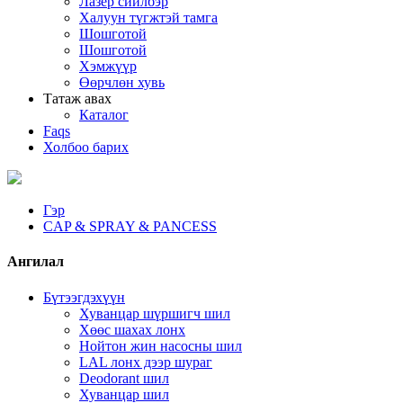
Лазер сийлбэр
Халуун түгжтэй тамга
Шошготой
Шошготой
Хэмжүүр
Өөрчлөн хувь
Татаж авах
Каталог
Faqs
Холбоо барих
Гэр
CAP & SPRAY & PANCESS
Ангилал
Бүтээгдэхүүн
Хуванцар шүршигч шил
Хөөс шахах лонх
Нойтон жин насосны шил
LAL лонх дээр шураг
Deodorant шил
Хуванцар шил