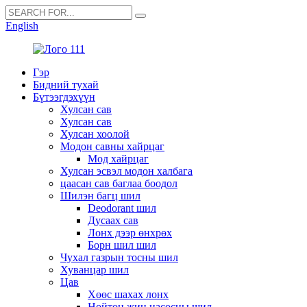
English
Гэр
Бидний тухай
Бүтээгдэхүүн
Хулсан сав
Хулсан сав
Хулсан хоолой
Модон савны хайрцаг
Мод хайрцаг
Хулсан эсвэл модон халбага
цаасан сав баглаа боодол
Шилэн багц шил
Deodorant шил
Дусаах сав
Лонх дээр өнхрөх
Борн шил шил
Чухал газрын тосны шил
Хуванцар шил
Цав
Хөөс шахах лонх
Нойтон жин насосны шил