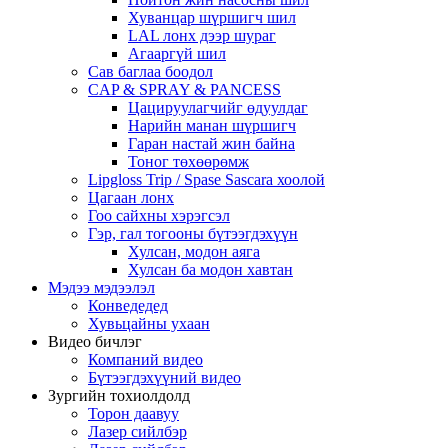
Хуванцар шүршигч шил
LAL лонх дээр шураг
Агааргүй шил
Сав баглаа боодол
CAP & SPRAY & PANCESS
Цацируулагчийг өдуулдаг
Нарийн манан шүршигч
Гаран настай жин байна
Тоног төхөөрөмж
Lipgloss Trip / Spase Sascara хоолой
Цагаан лонх
Гоо сайхны хэрэгсэл
Гэр, гал тогооны бүтээгдэхүүн
Хулсан, модон аяга
Хулсан ба модон хавтан
Мэдээ мэдээлэл
Конведедед
Хувьцайны ухаан
Видео бичлэг
Компаний видео
Бүтээгдэхүүний видео
Зургийн тохиолдолд
Торон даавуу
Лазер сийлбэр