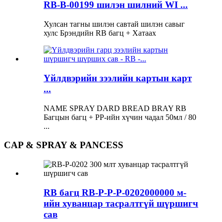
RB-B-00199 шилэн шилний WI ...
Хулсан тагны шилэн савтай шилэн савыг
хулс Брэндийн RB багц + Хатаах
Үйлдвэрийн зээлийн картын карт
...
NAME SPRAY DARD BREAD BRAY RB
Багцын багц + PP-ийн хүчин чадал 50мл / 80
...
CAP & SPRAY & PANCESS
RB багц RB-P-P-P-0202000000 м-
ийн хуванцар тасралтгүй шүршигч
сав