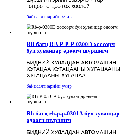
гогцоо гогцоо гох хоолой
байцаалт
нарийн учир
RB багц RB-P-P-P-0300D хөөсөрч
буй хуванцар өдөөгч шүршигч
БИДНИЙ ХУДАЛДАН АВТОМАШИН
ХУГАЦАА ХУГАЦААНЫ ХУГАЦААНЫ
ХУГАЦААНЫ ХУГАЦАА
байцаалт
нарийн учир
Rb багц rb-p-p-0301A бүх хуванцар
өдөөгч шүршигч
БИДНИЙ ХУДАЛДАН АВТОМАШИН