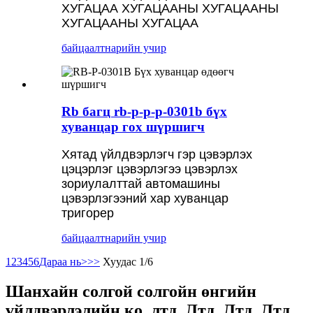
ХУГАЦАА ХУГАЦААНЫ ХУГАЦААНЫ
ХУГАЦААНЫ ХУГАЦАА
байцаалт
нарийн учир
Rb багц rb-p-p-p-0301b бүх
хуванцар гох шүршигч
Хятад үйлдвэрлэгч гэр цэвэрлэх
цэцэрлэг цэвэрлэгээ цэвэрлэх
зориулалттай автомашины
цэвэрлэгээний хар хуванцар
тригорер
байцаалт
нарийн учир
1
2
3
4
5
6
Дараа нь>
>>
Хуудас 1/6
Шанхайн солгой солгойн өнгийн
үйлдвэрлэлийн ко, лтд, Лтд, Лтд, Лтд,