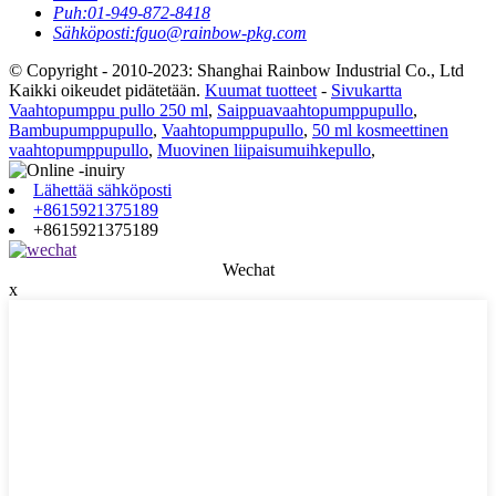
Puh:
01-949-872-8418
Sähköposti:
fguo@rainbow-pkg.com
© Copyright - 2010-2023: Shanghai Rainbow Industrial Co., Ltd
Kaikki oikeudet pidätetään.
Kuumat tuotteet
-
Sivukartta
Vaahtopumppu pullo 250 ml
,
Saippuavaahtopumppupullo
,
Bambupumppupullo
,
Vaahtopumppupullo
,
50 ml kosmeettinen
vaahtopumppupullo
,
Muovinen liipaisumuihkepullo
,
Lähettää sähköposti
+8615921375189
+8615921375189
Wechat
x