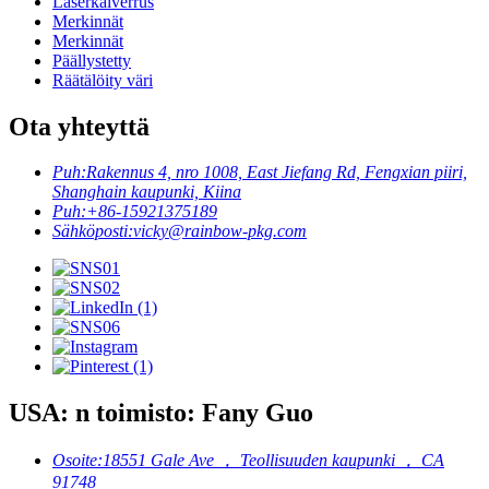
Laserkaiverrus
Merkinnät
Merkinnät
Päällystetty
Räätälöity väri
Ota yhteyttä
Puh:
Rakennus 4, nro 1008, East Jiefang Rd, Fengxian piiri,
Shanghain kaupunki, Kiina
Puh:
+86-15921375189
Sähköposti:
vicky@rainbow-pkg.com
USA: n toimisto: Fany Guo
Osoite:
18551 Gale Ave ， Teollisuuden kaupunki ， CA
91748