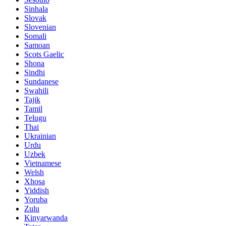
Sinhala
Slovak
Slovenian
Somali
Samoan
Scots Gaelic
Shona
Sindhi
Sundanese
Swahili
Tajik
Tamil
Telugu
Thai
Ukrainian
Urdu
Uzbek
Vietnamese
Welsh
Xhosa
Yiddish
Yoruba
Zulu
Kinyarwanda