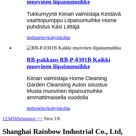
muovinen liipaisumuihke
Tukkumyynti Kiinan valmistaja Kestävä
vaahtopumppu Liipaisumuihke Home
puhdistus Käsi Liittäjä
tiedustelu
yksityiskohta
RB-pakkaus RB-P-0301B Kaikki
muovinen liipaisumuihke
Kiinan valmistaja Home Cleaning
Garden Cleansing Auton sisustus
Musta muovinen liipaisumuihke
ammattimaisella vuodolla
tiedustelu
yksityiskohta
1
2
3
4
5
6
Seuraava>
>>
Sivu 1/6
Shanghai Rainbow Industrial Co., Ltd,