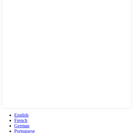
English
French
German
Portuguese