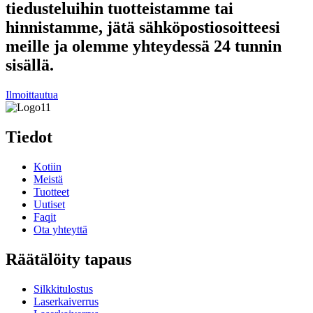
tiedusteluihin tuotteistamme tai
hinnistamme, jätä sähköpostiosoitteesi
meille ja olemme yhteydessä 24 tunnin
sisällä.
Ilmoittautua
Tiedot
Kotiin
Meistä
Tuotteet
Uutiset
Faqit
Ota yhteyttä
Räätälöity tapaus
Silkkitulostus
Laserkaiverrus