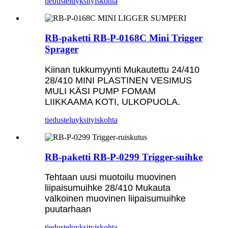
tiedustelu
yksityiskohta
RB-paketti RB-P-0168C Mini Trigger
Sprager
Kiinan tukkumyynti Mukautettu 24/410
28/410 MINI PLASTINEN VESIMUS
MULI KÄSI PUMP FOMAM
LIIKKAAMA KOTI, ULKOPUOLA.
tiedustelu
yksityiskohta
RB-paketti RB-P-0299 Trigger-suihke
Tehtaan uusi muotoilu muovinen
liipaisumuihke 28/410 Mukauta
valkoinen muovinen liipaisumuihke
puutarhaan
tiedustelu
yksityiskohta