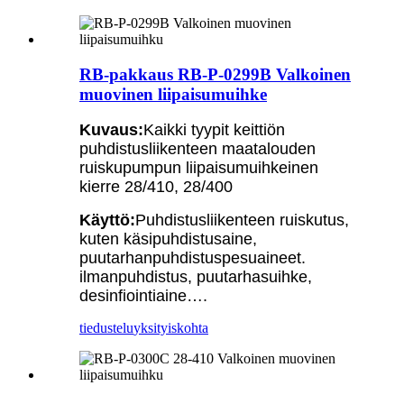
RB-pakkaus RB-P-0299B Valkoinen
muovinen liipaisumuihke
Kuvaus:
Kaikki tyypit keittiön
puhdistusliikenteen maatalouden
ruiskupumpun liipaisumuihkeinen
kierre 28/410, 28/400
Käyttö:
Puhdistusliikenteen ruiskutus,
kuten käsipuhdistusaine,
puutarhanpuhdistuspesuaineet.
ilmanpuhdistus, puutarhasuihke,
desinfiointiaine….
tiedustelu
yksityiskohta