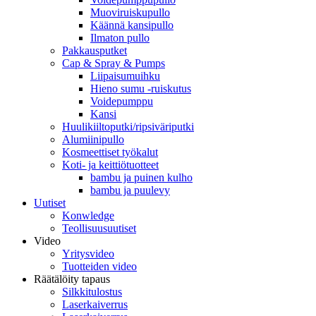
Muoviruiskupullo
Käännä kansipullo
Ilmaton pullo
Pakkausputket
Cap & Spray & Pumps
Liipaisumuihku
Hieno sumu -ruiskutus
Voidepumppu
Kansi
Huulikiiltoputki/ripsiväriputki
Alumiinipullo
Kosmeettiset työkalut
Koti- ja keittiötuotteet
bambu ja puinen kulho
bambu ja puulevy
Uutiset
Konwledge
Teollisuusuutiset
Video
Yritysvideo
Tuotteiden video
Räätälöity tapaus
Silkkitulostus
Laserkaiverrus