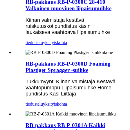
RB-pakkaus RB-P-0300C 28-410
Valkoinen muovinen liipaisumuihke
Kiinan valmistaja kestävä
ruiskutuskotipuhdistus käsin
laukaiseva vaahtoava liipaisumuihke
tiedustelu
yksityiskohta
RB-pakkaus RB-P-0300D Foaming
Plastiger Spragger -suihke
Tukkumyynti Kiinan valmistaja Kestävä
vaahtopumppu Liipaisumuihke Home
puhdistus Käsi Liittäjä
tiedustelu
yksityiskohta
RB-pakkaus RB-P-0301A Kaikki