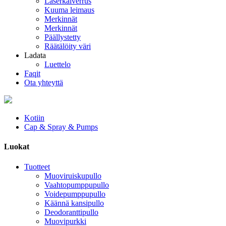
Laserkaiverrus
Kuuma leimaus
Merkinnät
Merkinnät
Päällystetty
Räätälöity väri
Ladata
Luettelo
Faqit
Ota yhteyttä
Kotiin
Cap & Spray & Pumps
Luokat
Tuotteet
Muoviruiskupullo
Vaahtopumppupullo
Voidepumppupullo
Käännä kansipullo
Deodoranttipullo
Muovipurkki