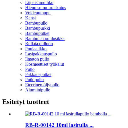
Liipaisumuihku
Hieno sumu -ruiskutus
Voidepumppu
Kansi
Bambupullo
Bambupurkki
Bambuputket
Bambu tai puulusikka
Rullata pulloon
Puulaatikko
Lasipakkauspullo
Ilmaton pullo
Kosmeettiset työkalut
Pullo
Pakkausputket
Putkipullo
Eteerinen öljypullo
Alumiinipullo
Esitetyt tuotteet
RB-R-00142 10ml lasirulla ...