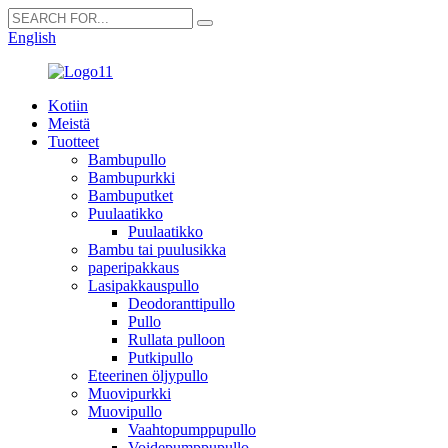
English
Kotiin
Meistä
Tuotteet
Bambupullo
Bambupurkki
Bambuputket
Puulaatikko
Puulaatikko
Bambu tai puulusikka
paperipakkaus
Lasipakkauspullo
Deodoranttipullo
Pullo
Rullata pulloon
Putkipullo
Eteerinen öljypullo
Muovipurkki
Muovipullo
Vaahtopumppupullo
Voidepumppupullo