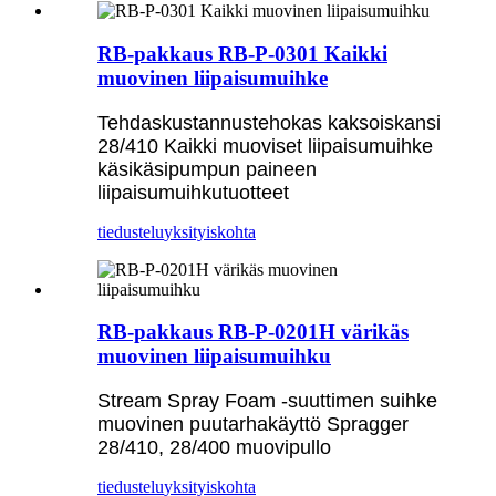
RB-pakkaus RB-P-0301 Kaikki
muovinen liipaisumuihke
Tehdaskustannustehokas kaksoiskansi
28/410 Kaikki muoviset liipaisumuihke
käsikäsipumpun paineen
liipaisumuihkutuotteet
tiedustelu
yksityiskohta
RB-pakkaus RB-P-0201H värikäs
muovinen liipaisumuihku
Stream Spray Foam -suuttimen suihke
muovinen puutarhakäyttö Spragger
28/410, 28/400 muovipullo
tiedustelu
yksityiskohta