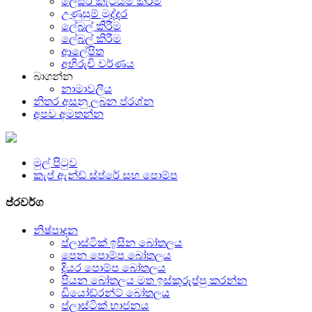
ලේසර් කැටයම් කිරීම
උණුසුම් මුද්දර
ලේබල් කිරීම
ලේබල් කිරීම
ආලේපිත
අභිරුචි වර්ණය
බාගන්න
නාමාවලිය
නිතර අසනු ලබන ප්රශ්න
අපව අමතන්න
මුල් පිටුව
කැප් ඇන්ඩ් ස්ප්රේ සහ පොම්ප
ප්රවර්ග
නිෂ්පාදන
ප්ලාස්ටික් ඉසින බෝතලය
පෙන පොම්ප බෝතලය
දියර පොම්ප බෝතලය
පියන බෝතලය මත ඉස්කුරුප්පු කරන්න
ඩියෝඩ්රන්ට් බෝතලය
ප්ලාස්ටික් භාජනය