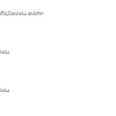
කය අභිරුචිකරණය කරන්න
කවරණය
කවරණය