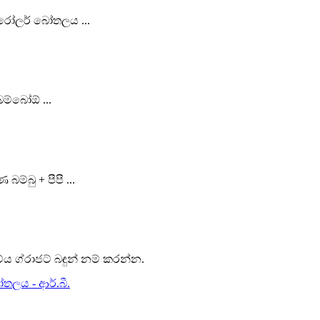
 රෝලර් බෝතලය ...
ම්බෝඕ ...
ම්බු + පීපී ...
ය ග්රාජට් බඳුන් නම් කරන්න.