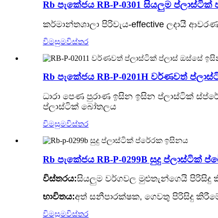
Rb පැකේජය RB-P-0301 සියලුම ප්ලාස්ටික්
කර්මාන්තශාලා පිරිවැය-effective ලදායී ආවරණය
විමසුම
විස්තර
Rb පැකේජය RB-P-0201H වර්ණවත් ප්ලාස්ට
ධාරා පෙණ පුරාණ ඉසින ඉසින ප්ලාස්ටික් ස්ප්රේගර
ප්ලාස්ටික් බෝතලය
විමසුම
විස්තර
Rb පැකේජය RB-P-0299B සුදු ප්ලාස්ටික් ප
විස්තරය:
සියලුම වර්ගවල මුළුතැන්ගෙයි පිරිසි
භාවිතය:
අත් සනීපාරක්ෂක, ගෙවතු පිරිසිදු කිරීම
විමසුම
විස්තර