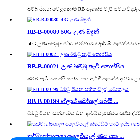
බම්බු පියන වෙළඳ නාම RB පැකේජ මැට් සමඟ වීදුරු
RB-B-00080 50G උණ බඳුන්
50G උණ බම්බු බ්රේට් සන්නාමය ආර්.බී. පැකේජයේ බ
RB-B-00021 උණ බම්බු තැටි තොප්පිය
බම්බු තැටි තොප්පි සන්නාමය ආර්බී පැකේජ ද්රව්ය උණ බ
RB-B-00199 ග්ලාස් බෝතල් බෙයි ...
බම්බු පියන සන්නාමය වන ආර්බී පැකේජය සහිත ද්රව්
කර්මාන්තශාලා අලෙවිසැල් ණය පත ...