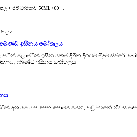
+ පීපී ධාරිතාව 50ML / 80 ...
ක් අඛණ්ඩ ඉසිනය බෝතලය
ාස්ටික් ප්ලාස්ටික් ඉසින කෙස් දිගින් දිගටම මීදුම ස්ප්රේ 
 බෝතලය; අඛණ්ඩ ඉසිනය බෝතලය
ිනය
්ලාස්ටික් අත පොම්ප පෙන පොම්ප පෙන, එළිමහනේ නිවස සඳ