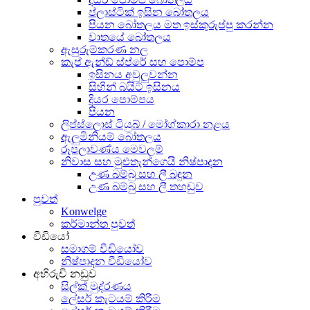
ප්ලාස්ටික් ඉසින බෝතලය
පියන බෝතලය මත ඉස්කුරුප්පු කරන්න
වාතයේ බෝතලය
ඇසුරුම්කරණ නල
කැප් ඇන්ඩ් ස්ප්රේ සහ පොම්ප
ඉසිනය අවුලුවන්න
සිහින් බයිට් ඉසිනය
දියර පොම්පය
පියන
ලිප්ස්ලොස් ටියුබ් / මෝග්කාරා නළය
ඇලුමිනියම් බෝතලය
රූපලාවණ්ය මෙවලම්
නිවාස සහ මුළුතැන්ගෙයි නිෂ්පාදන
උණ බම්බු සහ ලී බඳුන
උණ බම්බු සහ ලී තහඩුව
පුවත්
Konwelge
කර්මාන්ත පුවත්
වීඩියෝ
සමාගම් වීඩියෝව
නිෂ්පාදන වීඩියෝව
අභිරුචි නඩුව
සිල්ක් මුද්රණය
ලේසර් කැටයම් කිරීම