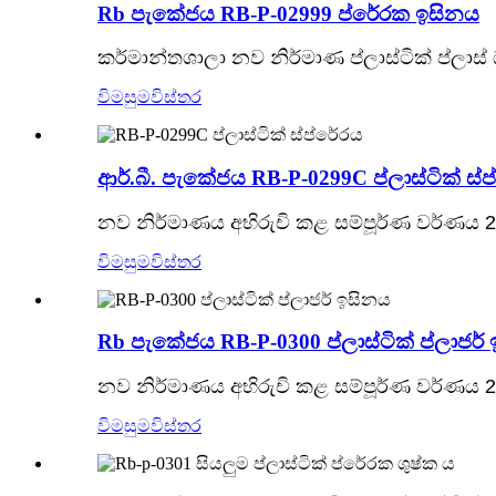
Rb පැකේජය RB-P-02999 ප්රේරක ඉසිනය
කර්මාන්තශාලා නව නිර්මාණ ප්ලාස්ටික් ප්ලාස්
විමසුම
විස්තර
ආර්.බී. පැකේජය RB-P-0299C ප්ලාස්ටික් ස්
නව නිර්මාණය අභිරුචි කළ සම්පූර්ණ වර්ණය 2
විමසුම
විස්තර
Rb පැකේජය RB-P-0300 ප්ලාස්ටික් ප්ලාජර්
නව නිර්මාණය අභිරුචි කළ සම්පූර්ණ වර්ණය 2
විමසුම
විස්තර