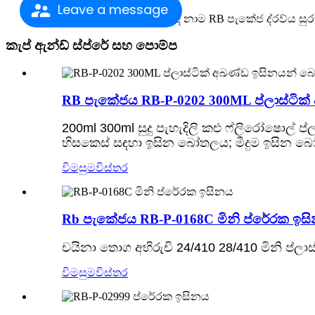
Leave a message
නම ඉසින බෝතල් වෙළඳ නාම RB පැකේජ ද්රව්ය සුරතල් 
කැප් ඇන්ඩ් ස්ප්රේ සහ පොම්ප
RB පැකේජය RB-P-0202 300ML ප්ලාස්ටි
200ml 300ml සුදු පැහැදිලි කළු ෆ්ලිරෝෂොල් ප්ල
හිසකෙස් සඳහා ඉසින බෝතලය; මීදුම ඉසින
විමසුම
විස්තර
Rb පැකේජය RB-P-0168C මිනි ප්රේරක ඉස
චයිනා තොග අභිරුචි 24/410 28/410 මිනි ප
විමසුම
විස්තර