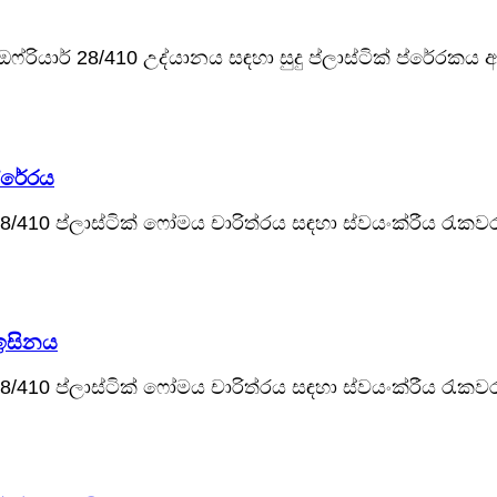
 ඔෆ්රියාර් 28/410 උද්යානය සඳහා සුදු ප්ලාස්ටික් ප්රේර
ප්රේරය
8/410 ප්ලාස්ටික් ෆෝමය චාරිත්රය සඳහා ස්වයංක්රීය රැ
 ඉසිනය
8/410 ප්ලාස්ටික් ෆෝමය චාරිත්රය සඳහා ස්වයංක්රීය රැ