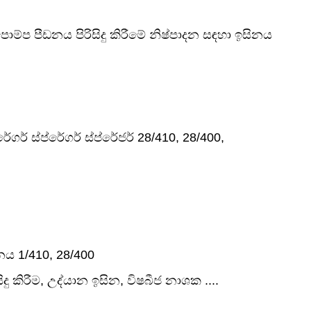
පොම්ප පීඩනය පිරිසිදු කිරීමේ නිෂ්පාදන සඳහා ඉසිනය
රේගර් ස්ප්රේගර් ස්ප්රේජර් 28/410, 28/400,
නය 1/410, 28/400
ිදු කිරීම, උද්යාන ඉසින, විෂබීජ නාශක ....