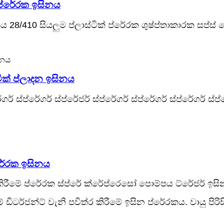
 ප්රේරක ඉසිනය
 28/410 සියලුම ප්ලාස්ටික් ප්රේරක ශුෂ්ප්තාකාරක සප්ස් 
ික් ප්ලාදන ඉසිනය
් ස්ප්රේගර් ස්ප්රේජර් ස්ප්රේගර් ස්ප්රේගර් ස්ප්රේගර් ස්ප්
්රේරක ඉසිනය
දු කිරීමේ ප්රේරක ස්ප්රේ ක්රේප්රෙසෝ පොම්පය ට්රේජර් ඉසි
ේ ඩිටර්ජන්ට් වැනි පවිත්ර කිරීමේ ඉසින ප්රේරකය. වායු පිරිස