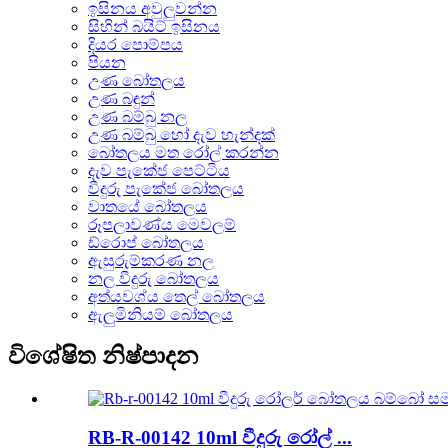
ඉසිනය අවුලුවන්න
සිහින් බයිට් ඉසිනය
දියර පොම්පය
පියන
උණ බෝතලය
උණ බඳුන්
උණ බම්බු නල
උණ බම්බු හෝ දැව හැන්දක්
බෝතලය මත රෝල් කරන්න
දැව පැකේජ පෙට්ටිය
වීදුරු පැකේජ බෝතලය
වාතයේ බෝතලය
රූපලාවණ්ය මෙවලම්
ඩ්රොප් බෝතලය
ඇසුරුම්කරණ නල
නල වීදුරු බෝතලය
අත්යවශ්ය තෙල් බෝතලය
ඇලුමිනියම් බෝතලය
විශේෂිත නිෂ්පාදන
RB-R-00142 10ml වීදුරු රෝල් ...