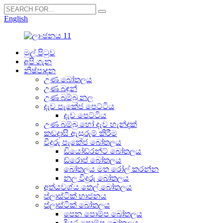
English
මුල් පිටුව
අපි ගැන
නිෂ්පාදන
උණ බෝතලය
උණ බඳුන්
උණ බම්බු නල
දැව පැකේජ පෙට්ටිය
දැව පෙට්ටිය
උණ බම්බු හෝ දැව හැන්දක්
කඩදාසි ඇසුරුම් කිරීම
වීදුරු පැකේජ බෝතලය
ඩියෝඩ්රන්ට් බෝතලය
ඩ්රොප් බෝතලය
බෝතලය මත රෝල් කරන්න
නල වීදුරු බෝතලය
අත්යවශ්ය තෙල් බෝතලය
ප්ලාස්ටික් භාජනය
ප්ලාස්ටික් බෝතලය
පෙන පොම්ප බෝතලය
දියර පොම්ප බෝතලය