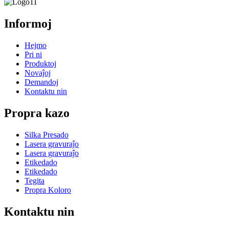
Informoj
Hejmo
Pri ni
Produktoj
Novaĵoj
Demandoj
Kontaktu nin
Propra kazo
Silka Presado
Lasera gravuraĵo
Lasera gravuraĵo
Etikedado
Etikedado
Tegita
Propra Koloro
Kontaktu nin