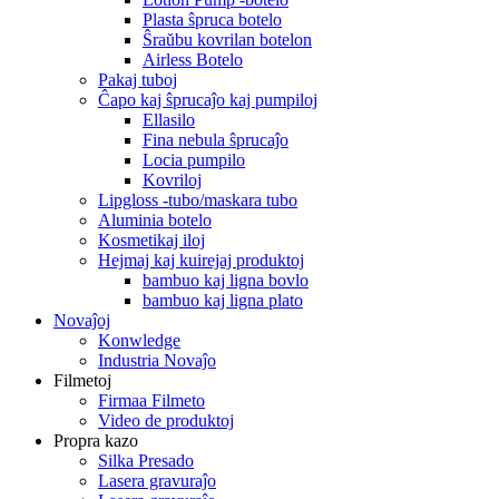
Plasta ŝpruca botelo
Ŝraŭbu kovrilan botelon
Airless Botelo
Pakaj tuboj
Ĉapo kaj ŝprucaĵo kaj pumpiloj
Ellasilo
Fina nebula ŝprucaĵo
Locia pumpilo
Kovriloj
Lipgloss -tubo/maskara tubo
Aluminia botelo
Kosmetikaj iloj
Hejmaj kaj kuirejaj produktoj
bambuo kaj ligna bovlo
bambuo kaj ligna plato
Novaĵoj
Konwledge
Industria Novaĵo
Filmetoj
Firmaa Filmeto
Video de produktoj
Propra kazo
Silka Presado
Lasera gravuraĵo