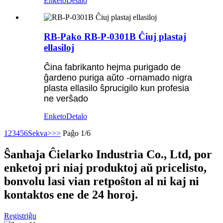
Enketo
Detalo
RB-Pako RB-P-0301B Ĉiuj plastaj
ellasiloj
Ĉina fabrikanto hejma purigado de
ĝardeno puriga aŭto -ornamado nigra
plasta ellasilo ŝprucigilo kun profesia
ne verŝado
Enketo
Detalo
1
2
3
4
5
6
Sekva>
>>
Paĝo 1/6
Ŝanhaja Ĉielarko Industria Co., Ltd, por
enketoj pri niaj produktoj aŭ pricelisto,
bonvolu lasi vian retpoŝton al ni kaj ni
kontaktos ene de 24 horoj.
Registriĝu