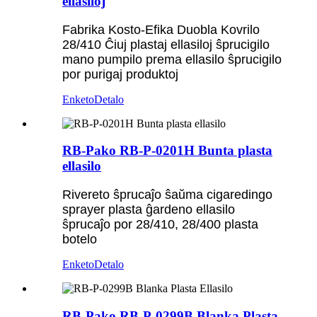
ellasiloj
Fabrika Kosto-Efika Duobla Kovrilo
28/410 Ĉiuj plastaj ellasiloj ŝprucigilo
mano pumpilo prema ellasilo ŝprucigilo
por purigaj produktoj
Enketo
Detalo
RB-Pako RB-P-0201H Bunta plasta
ellasilo
Rivereto ŝprucaĵo ŝaŭma cigaredingo
sprayer plasta ĝardeno ellasilo
ŝprucaĵo por 28/410, 28/400 plasta
botelo
Enketo
Detalo
RB-Pako RB-P-0299B Blanka Plasta