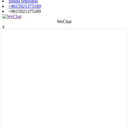
Sendu retpoŝton
+8615921375189
+8615921375189
WeChat
x