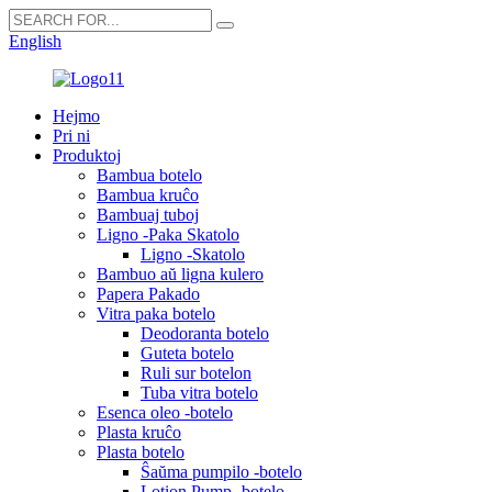
English
Hejmo
Pri ni
Produktoj
Bambua botelo
Bambua kruĉo
Bambuaj tuboj
Ligno -Paka Skatolo
Ligno -Skatolo
Bambuo aŭ ligna kulero
Papera Pakado
Vitra paka botelo
Deodoranta botelo
Guteta botelo
Ruli sur botelon
Tuba vitra botelo
Esenca oleo -botelo
Plasta kruĉo
Plasta botelo
Ŝaŭma pumpilo -botelo
Lotion Pump -botelo