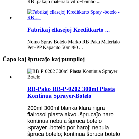
RB -pakaĵo materialo vitro+bambo ...
Fabrikaj ellasejoj Kreditkarto ...
Nomo Spray Botelo Marko RB Paka Materialo
Pet+PP Kapacito 50ml/80 ...
Ĉapo kaj ŝprucaĵo kaj pumpiloj
RB-Pako RB-P-0202 300ml Plasta
Kontinua Sprayer-Botelo
200ml 300ml blanka klara nigra
flairosol plasta akvo -ŝprucaĵo haro
kontinua nebula ŝpruca botelo
Sprayer -botelo por haroj; nebula
ŝpruca botelo; kontinua ŝpruca botelo