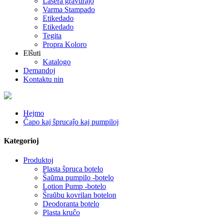
Lasera gravuraĵo
Varma Stampado
Etikedado
Etikedado
Tegita
Propra Koloro
Elŝuti
Katalogo
Demandoj
Kontaktu nin
Hejmo
Ĉapo kaj ŝprucaĵo kaj pumpiloj
Kategorioj
Produktoj
Plasta ŝpruca botelo
Ŝaŭma pumpilo -botelo
Lotion Pump -botelo
Ŝraŭbu kovrilan botelon
Deodoranta botelo
Plasta kruĉo