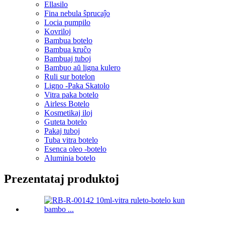
Ellasilo
Fina nebula ŝprucaĵo
Locia pumpilo
Kovriloj
Bambua botelo
Bambua kruĉo
Bambuaj tuboj
Bambuo aŭ ligna kulero
Ruli sur botelon
Ligno -Paka Skatolo
Vitra paka botelo
Airless Botelo
Kosmetikaj iloj
Guteta botelo
Pakaj tuboj
Tuba vitra botelo
Esenca oleo -botelo
Aluminia botelo
Prezentataj produktoj