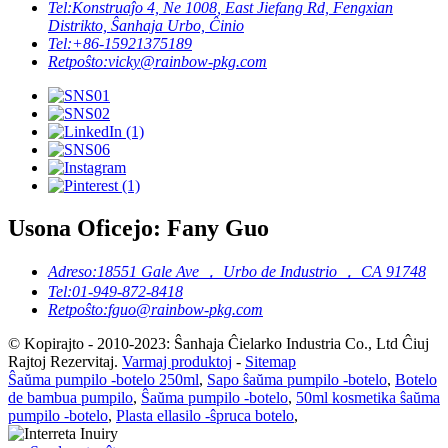
Tel:
Konstruaĵo 4, Ne 1008, East Jiefang Rd, Fengxian
Distrikto, Ŝanhaja Urbo, Ĉinio
Tel:
+86-15921375189
Retpoŝto:
vicky@rainbow-pkg.com
Usona Oficejo: Fany Guo
Adreso:
18551 Gale Ave ， Urbo de Industrio ， CA 91748
Tel:
01-949-872-8418
Retpoŝto:
fguo@rainbow-pkg.com
© Kopirajto - 2010-2023: Ŝanhaja Ĉielarko Industria Co., Ltd Ĉiuj
Rajtoj Rezervitaj.
Varmaj produktoj
-
Sitemap
Ŝaŭma pumpilo -botelo 250ml
,
Sapo ŝaŭma pumpilo -botelo
,
Botelo
de bambua pumpilo
,
Ŝaŭma pumpilo -botelo
,
50ml kosmetika ŝaŭma
pumpilo -botelo
,
Plasta ellasilo -ŝpruca botelo
,