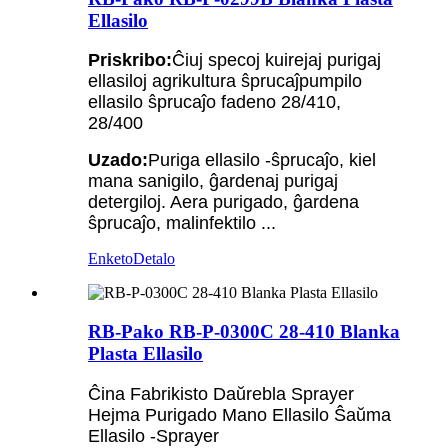
Ellasilo
Priskribo:
Ĉiuj specoj kuirejaj purigaj
ellasiloj agrikultura ŝprucaĵpumpilo
ellasilo ŝprucaĵo fadeno 28/410,
28/400
Uzado:
Puriga ellasilo -ŝprucaĵo, kiel
mana sanigilo, ĝardenaj purigaj
detergiloj. Aera purigado, ĝardena
ŝprucaĵo, malinfektilo ...
Enketo
Detalo
RB-Pako RB-P-0300C 28-410 Blanka
Plasta Ellasilo
Ĉina Fabrikisto Daŭrebla Sprayer
Hejma Purigado Mano Ellasilo Ŝaŭma
Ellasilo -Sprayer