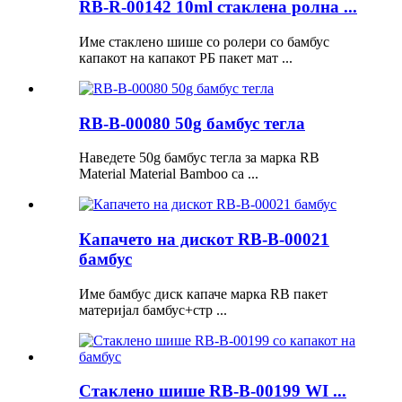
RB-R-00142 10ml стаклена ролна ...
Име стаклено шише со ролери со бамбус
капакот на капакот РБ пакет мат ...
RB-B-00080 50g бамбус тегла
Наведете 50g бамбус тегла за марка RB
Material Material Bamboo ca ...
Капачето на дискот RB-B-00021
бамбус
Име бамбус диск капаче марка RB пакет
материјал бамбус+стр ...
Стаклено шише RB-B-00199 WI ...