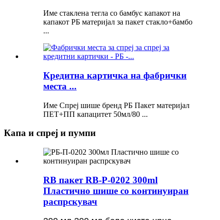
Име стаклена тегла со бамбус капакот на
капакот РБ материјал за пакет стакло+бамбо
...
Кредитна картичка на фабрички
места ...
Име Спреј шише бренд РБ Пакет материјал
ПЕТ+ПП капацитет 50мл/80 ...
Капа и спреј и пумпи
RB пакет RB-P-0202 300ml
Пластично шише со континуиран
распрскувач