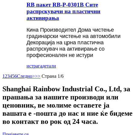
RB пакет RB-P-0301B Сите
распрскувачи на пластични
активирања
Кина Производител Дома чистење
градинарски чистење на автомобили
Декорација на црна пластична
распрскувач на активирање со
професионален не истури
истрага
детали
1
2
3
4
5
6
Следно>
>>
Страна 1/6
Shanghai Rainbow Industrial Co., Ltd, за
прашања за нашите производи или
ценовник, ве молиме оставете ја
вашата е -пошта до нас и ние ќе бидеме
во контакт во рок од 24 часа.
Пријавете се