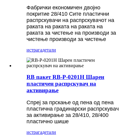
Фабрички економичен двојно
покритие 28/410 Сите пластични
распрскувачи на распрскувачот на
раката на раката на раката на
раката за чистење на производи за
чистење производи за чистење
истрага
детали
RB пакет RB-P-0201H Шарен
пластичен распрскувач на
активирање
Спреј за прскање од пена од пена
пластична градинарски распрскувач
за активирање за 28/410, 28/400
пластично шише
истрага
детали