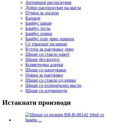
Активирај распрскувач
Добро распрскувач на магла
Пумпа за лосион
Капаци
Бамбус шише
Бамбус тегла
Бамбус цевки
Бамбус или дрво лажица
Се тркалаат на шише
Кутија за пакување дрво
Шише со стакло пакет
Шише без воздух
Козметички алатки
Шише со капнување
Цевки за пакување
Шише со стакло од цевка
Шише со есенцијално масло
Шише со алуминиум
Истакнати производи