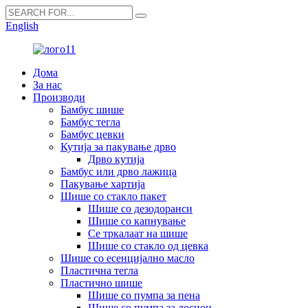
English
Дома
За нас
Производи
Бамбус шише
Бамбус тегла
Бамбус цевки
Кутија за пакување дрво
Дрво кутија
Бамбус или дрво лажица
Пакување хартија
Шише со стакло пакет
Шише со дезодоранси
Шише со капнување
Се тркалаат на шише
Шише со стакло од цевка
Шише со есенцијално масло
Пластична тегла
Пластично шише
Шише со пумпа за пена
Шише со пумпа за лосион