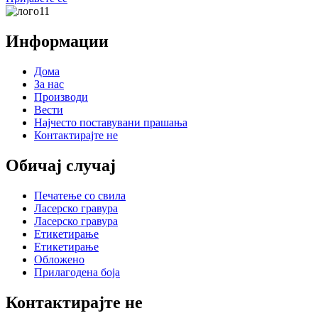
Информации
Дома
За нас
Производи
Вести
Најчесто поставувани прашања
Контактирајте не
Обичај случај
Печатење со свила
Ласерско гравура
Ласерско гравура
Етикетирање
Етикетирање
Обложено
Прилагодена боја
Контактирајте не