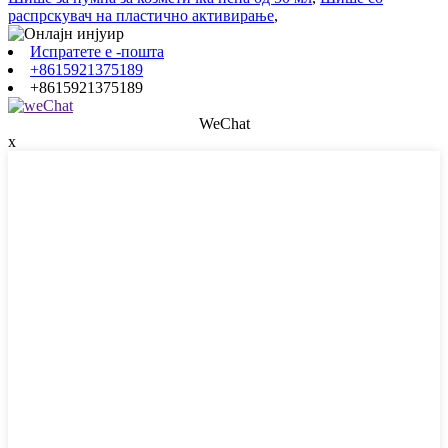
распрскувач на пластично активирање
,
Испратете е -пошта
+8615921375189
+8615921375189
WeChat
x