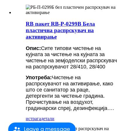
RB пакет RB-P-0299B Бела
пластична распрскувач на
активирање
Опис:
Сите типови чистење на
кујната за чистење на кујната за
чистење на земјоделски распрскувач
на распрскувачот 28/410, 28/400
Употреба:
Чистење на
распрскувачот на активирање, како
што се санитатор за раце,
детергенти за чистење градина.
Прочистување на воздухот,
градинарски спреј, дезинфекција….
истрага
детали
Leave a message