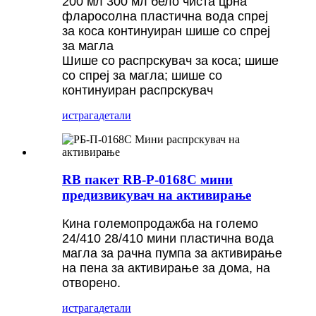
200 мл 300 мл бело чиста црна
фларосолна пластична вода спреј
за коса континуиран шише со спреј
за магла
Шише со распрскувач за коса; шише
со спреј за магла; шише со
континуиран распрскувач
истрага
детали
RB пакет RB-P-0168C мини
предизвикувач на активирање
Кина големопродажба на големо
24/410 28/410 мини пластична вода
магла за рачна пумпа за активирање
на пена за активирање за дома, на
отворено.
истрага
детали