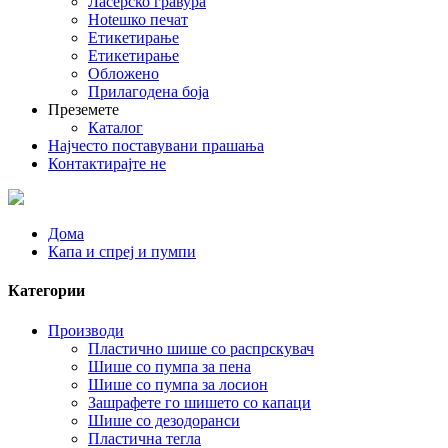
Ласерско гравура
Hotешко печат
Етикетирање
Етикетирање
Обложено
Прилагодена боја
Преземете
Каталог
Најчесто поставувани прашања
Контактирајте не
Дома
Капа и спреј и пумпи
Категории
Производи
Пластично шише со распрскувач
Шише со пумпа за пена
Шише со пумпа за лосион
Зашрафете го шишето со капаци
Шише со дезодоранси
Пластична тегла