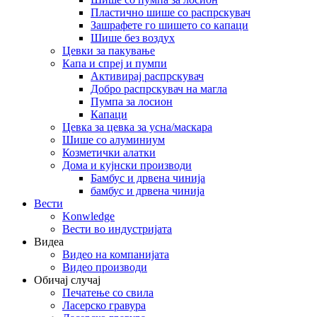
Пластично шише со распрскувач
Зашрафете го шишето со капаци
Шише без воздух
Цевки за пакување
Капа и спреј и пумпи
Активирај распрскувач
Добро распрскувач на магла
Пумпа за лосион
Капаци
Цевка за цевка за усна/маскара
Шише со алуминиум
Козметички алатки
Дома и кујнски производи
Бамбус и дрвена чинија
бамбус и дрвена чинија
Вести
Konwledge
Вести во индустријата
Видеа
Видео на компанијата
Видео производи
Обичај случај
Печатење со свила
Ласерско гравура