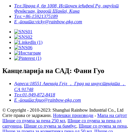
Тел:
Зграда 4, бр 1008, Источен iefифенг Рд, округот
Фенгксиан, градот Шангај, Кина
Тел:
+86-15921375189
Е -пошта:
vicky@rainbow-pkg.com
Канцеларија на САД: Фани Гуо
Адреса:
18551 Авенија Гејл ， Град на индустријата ，
CA 91748
Тел:
01-949-872-8418
Е -пошта:
fguo@rainbow-pkg.com
© Copyright - 2010-2023: Shanghai Rainbow Industrial Co., Ltd
Сите права се задржани.
Hotешки производи
-
Мапа на сајтот
Шише со пумпа за пена 250 мл
,
Шише со пумпа за пена од
сапуница
,
Шише со пумпа за бамбус
,
Шише со пумпа за пена
,
Шише за пумпа за козметичка пена од 50 мл
,
Шише со