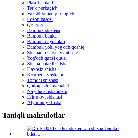
Plastik kalani
Tetik purkagich
Yaxshi tuman purkagich
Loson nasosi
Qopqoq
Bambuk shishasi
Bambuk banka
Bambuk naychalari
Bambuk yoki yog'och qoshiq
Shishani ustiga aylantiring
Yog'och qutisi qutisi
Shisha paketli shisha
Havosiz shisha
Kosmetik vositalar
Tomchi shishasi
Qadoqlash naychalari
Naycha shisha idishi
Efir moyi shishasi
Alyuminiy shisha
Taniqli mahsulotlar