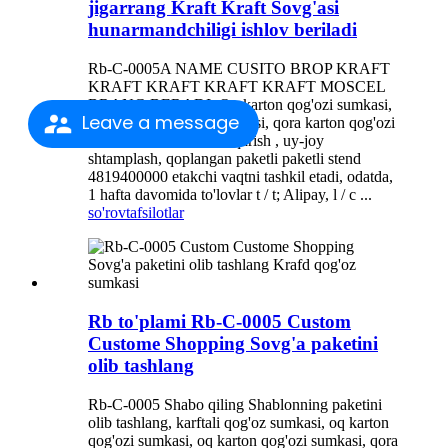
jigarrang Kraft Kraft Sovg'asi
hunarmandchiligi ishlov beriladi
Rb-C-0005A NAME CUSITO BROP KRAFT
KRAFT KRAFT KRAFT KRAFT MOSCEL
BRANG BERADI, Oq karton qog'ozi sumkasi,
Leave a message
qora karton qog'ozi sumkasi, qora karton qog'ozi
sumkasi, Silk bosib chiqarish , uy-joy
shtamplash, qoplangan paketli paketli stend
4819400000 etakchi vaqtni tashkil etadi, odatda,
1 hafta davomida to'lovlar t / t; Alipay, l / c ...
so'rov
tafsilotlar
Rb to'plami Rb-C-0005 Custom
Custome Shopping Sovg'a paketini
olib tashlang
Rb-C-0005 Shabo qiling Shablonning paketini
olib tashlang, karftali qog'oz sumkasi, oq karton
qog'ozi sumkasi, oq karton qog'ozi sumkasi, qora