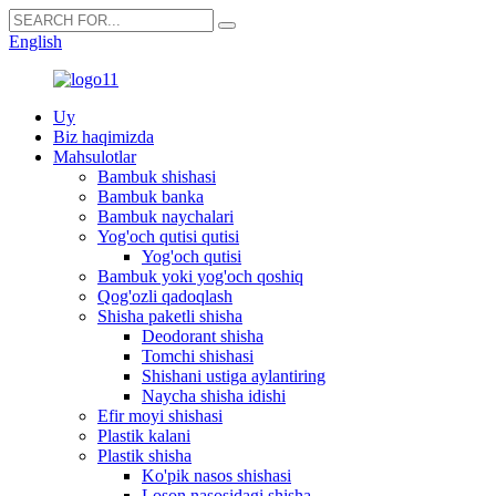
English
Uy
Biz haqimizda
Mahsulotlar
Bambuk shishasi
Bambuk banka
Bambuk naychalari
Yog'och qutisi qutisi
Yog'och qutisi
Bambuk yoki yog'och qoshiq
Qog'ozli qadoqlash
Shisha paketli shisha
Deodorant shisha
Tomchi shishasi
Shishani ustiga aylantiring
Naycha shisha idishi
Efir moyi shishasi
Plastik kalani
Plastik shisha
Ko'pik nasos shishasi
Loson nasosidagi shisha