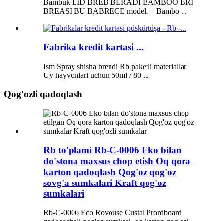
Bambuk LID BREB BERADI BAMBOO BRI
BREASI BU BABRECE modeli + Bambo ...
Fabrika kredit kartasi ...
Ism Spray shisha brendi Rb paketli materiallar
Uy hayvonlari uchun 50ml / 80 ...
Qog'ozli qadoqlash
Rb to'plami Rb-C-0006 Eko bilan
do'stona maxsus chop etish Oq qora
karton qadoqlash Qog'oz qog'oz
sovg'a sumkalari Kraft qog'oz
sumkalari
Rb-C-0006 Eco Rovouse Custal Prordboard