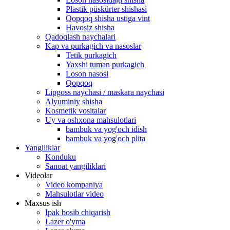
Plastik püskürter shishasi
Qopqoq shisha ustiga vint
Havosiz shisha
Qadoqlash naychalari
Kap va purkagich va nasoslar
Tetik purkagich
Yaxshi tuman purkagich
Loson nasosi
Qopqoq
Lipgoss naychasi / maskara naychasi
Alyuminiy shisha
Kosmetik vositalar
Uy va oshxona mahsulotlari
bambuk va yog'och idish
bambuk va yog'och plita
Yangiliklar
Konduku
Sanoat yangiliklari
Videolar
Video kompaniya
Mahsulotlar video
Maxsus ish
Ipak bosib chiqarish
Lazer o'yma