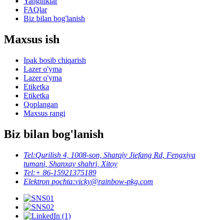
Yangiliklar
FAQlar
Biz bilan bog'lanish
Maxsus ish
Ipak bosib chiqarish
Lazer o'yma
Lazer o'yma
Etiketka
Etiketka
Qoplangan
Maxsus rangi
Biz bilan bog'lanish
Tel:
Qurilish 4, 1008-son, Sharqiy Jiefang Rd, Fengxiya
tumani, Shanxay shahri, Xitoy
Tel:
+ 86-15921375189
Elektron pochta:
vicky@rainbow-pkg.com