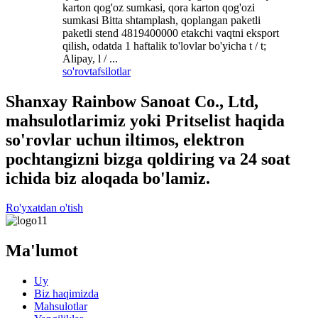
karton qog'oz sumkasi, qora karton qog'ozi
sumkasi Bitta shtamplash, qoplangan paketli
paketli stend 4819400000 etakchi vaqtni eksport
qilish, odatda 1 haftalik to'lovlar bo'yicha t / t;
Alipay, l / ...
so'rov
tafsilotlar
Shanxay Rainbow Sanoat Co., Ltd,
mahsulotlarimiz yoki Pritselist haqida
so'rovlar uchun iltimos, elektron
pochtangizni bizga qoldiring va 24 soat
ichida biz aloqada bo'lamiz.
Ro'yxatdan o'tish
Ma'lumot
Uy
Biz haqimizda
Mahsulotlar