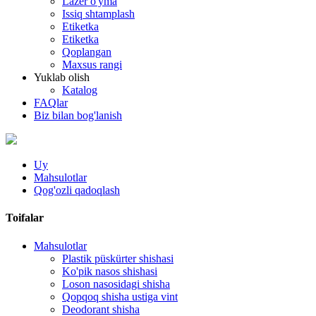
Lazer o'yma
Issiq shtamplash
Etiketka
Etiketka
Qoplangan
Maxsus rangi
Yuklab olish
Katalog
FAQlar
Biz bilan bog'lanish
Uy
Mahsulotlar
Qog'ozli qadoqlash
Toifalar
Mahsulotlar
Plastik püskürter shishasi
Ko'pik nasos shishasi
Loson nasosidagi shisha
Qopqoq shisha ustiga vint
Deodorant shisha