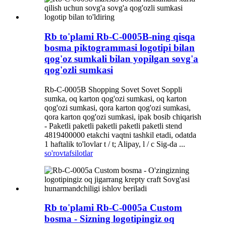
Rb to'plami Rb-C-0005B-ning qisqa
bosma piktogrammasi logotipi bilan
qog'oz sumkali bilan yopilgan sovg'a
qog'ozli sumkasi
Rb-C-0005B Shopping Sovet Sovet Soppli
sumka, oq karton qog'ozi sumkasi, oq karton
qog'ozi sumkasi, qora karton qog'ozi sumkasi,
qora karton qog'ozi sumkasi, ipak bosib chiqarish
- Paketli paketli paketli paketli paketli stend
4819400000 etakchi vaqtni tashkil etadi, odatda
1 haftalik to'lovlar t / t; Alipay, l / c Sig-da ...
so'rov
tafsilotlar
Rb to'plami Rb-C-0005a Custom
bosma - Sizning logotipingiz oq