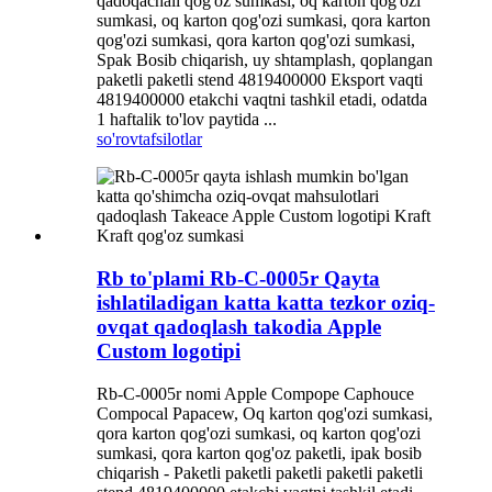
qadoqachali qog'oz sumkasi, oq karton qog'ozi
sumkasi, oq karton qog'ozi sumkasi, qora karton
qog'ozi sumkasi, qora karton qog'ozi sumkasi,
Spak Bosib chiqarish, uy shtamplash, qoplangan
paketli paketli stend 4819400000 Eksport vaqti
4819400000 etakchi vaqtni tashkil etadi, odatda
1 haftalik to'lov paytida ...
so'rov
tafsilotlar
Rb to'plami Rb-C-0005r Qayta
ishlatiladigan katta katta tezkor oziq-
ovqat qadoqlash takodia Apple
Custom logotipi
Rb-C-0005r nomi Apple Compope Caphouce
Compocal Papacew, Oq karton qog'ozi sumkasi,
qora karton qog'ozi sumkasi, oq karton qog'ozi
sumkasi, qora karton qog'oz paketli, ipak bosib
chiqarish - Paketli paketli paketli paketli paketli