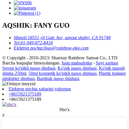
AQSHIK: FANY GUO
Manzil:
18551 yil Gale Ave, sanoat shahri, CA 91748
Tel:
01-949-872-8418
Elektron pochta:
fguo@rainbow-pkg.com
© Copyright - 2010-2023: Shanxay Rainbow Sanoat Co., LTD
Barcha huquqlar himoyalangan.
Issiq mahsulotlar
-
Sayt xaritasi
Sovun ko'pikli nasos shishasi
,
Ko'pik nasos shishasi
,
Ko'pik nasosli
shisha 250ml
,
50ml kosmetik ko'pikli nasos shishasi
,
Plastik traigger
püskürter shishasi
,
Bambuk nasos shishasi
,
Elektron pochta xabarini yuboring
+8615921375189
+8615921375189
Sho'x
x