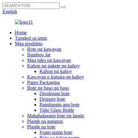
English
Home
Tungkol sa amin
Mga produkto
Bote ng kawayan
Bamboo Jar
Mga tubo ng kawayan
Kahon ng pakete ng kahoy
Kahon ng kahoy
Kawayan o kutsara ng kahoy
Paper Packaging
Bote ng baso ng baso
Deodorant bote
Dropper bote
Pagulungin ang bote
Tube Glass Bottle
Mahahalagang bote ng langis
Plastik na garapon
Plastik na bote
Foam pump bote
Bote ng lotion pump