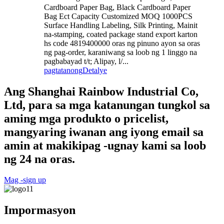
Cardboard Paper Bag, Black Cardboard Paper
Bag Ect Capacity Customized MOQ 1000PCS
Surface Handling Labeling, Silk Printing, Mainit
na-stamping, coated package stand export karton
hs code 4819400000 oras ng pinuno ayon sa oras
ng pag-order, karaniwang sa loob ng 1 linggo na
pagbabayad t/t; Alipay, l/...
pagtatanong
Detalye
Ang Shanghai Rainbow Industrial Co,
Ltd, para sa mga katanungan tungkol sa
aming mga produkto o pricelist,
mangyaring iwanan ang iyong email sa
amin at makikipag -ugnay kami sa loob
ng 24 na oras.
Mag -sign up
Impormasyon