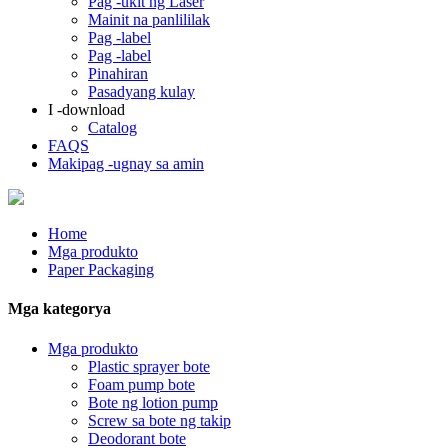
Pag -ukit ng Laser
Mainit na panlililak
Pag -label
Pag -label
Pinahiran
Pasadyang kulay
I -download
Catalog
FAQS
Makipag -ugnay sa amin
Home
Mga produkto
Paper Packaging
Mga kategorya
Mga produkto
Plastic sprayer bote
Foam pump bote
Bote ng lotion pump
Screw sa bote ng takip
Deodorant bote