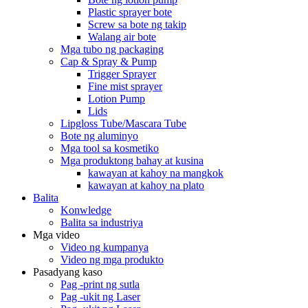
Plastic sprayer bote
Screw sa bote ng takip
Walang air bote
Mga tubo ng packaging
Cap & Spray & Pump
Trigger Sprayer
Fine mist sprayer
Lotion Pump
Lids
Lipgloss Tube/Mascara Tube
Bote ng aluminyo
Mga tool sa kosmetiko
Mga produktong bahay at kusina
kawayan at kahoy na mangkok
kawayan at kahoy na plato
Balita
Konwledge
Balita sa industriya
Mga video
Video ng kumpanya
Video ng mga produkto
Pasadyang kaso
Pag -print ng sutla
Pag -ukit ng Laser