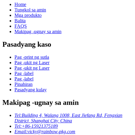
Home
Tungkol sa amin
Mga produkto
Balita
FAQS
Makipag -ugnay sa amin
Pasadyang kaso
Pag -print ng sutla
Pag -ukit ng Laser
Pag -ukit ng Laser
Pag -label
Pag -label
Pinahiran
Pasadyang kulay
Makipag -ugnay sa amin
Tel:
Building 4, Walang 1008, East Jiefang Rd, Fengxian
District, Shanghai City, China
Tel:
+86-15921375189
Email:
vicky@rainbow-pkg.com