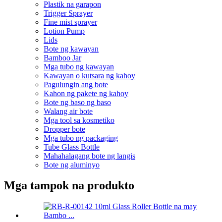
Plastik na garapon
Trigger Sprayer
Fine mist sprayer
Lotion Pump
Lids
Bote ng kawayan
Bamboo Jar
Mga tubo ng kawayan
Kawayan o kutsara ng kahoy
Pagulungin ang bote
Kahon ng pakete ng kahoy
Bote ng baso ng baso
Walang air bote
Mga tool sa kosmetiko
Dropper bote
Mga tubo ng packaging
Tube Glass Bottle
Mahahalagang bote ng langis
Bote ng aluminyo
Mga tampok na produkto