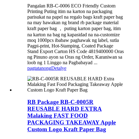
Pangalan RB-C-0006 ECO Friendly Custom
Printing Puting itim na karton na packaging
parisukat na papel na regalo bags kraft paper bag
na may hawakan ng brand rb package material
kraft paper bag ， puting karton paper bag, itim
na karton na bag ng kapasidad na na-customize
moq 1000pcs ibabaw paghawak ng label, sutla
Pagpi-print, Hot-Stamping, Coated Package
Stand Export Carton HS Code 4819400000 Oras
ng Pinuno ayon sa Oras ng Order, Karaniwan sa
loob ng 1 Linggo na Pagbabayad ...
pagtatanong
Detalye
RB Package RB-C-0005R
REUSABLE HARD EXTRA
Malaking FAST FOOD
PACKAGING TAKEAWAY Apple
Custom Logo Kraft Paper Bag