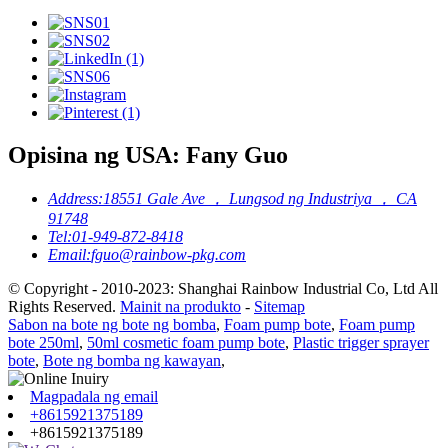
Opisina ng USA: Fany Guo
Address:
18551 Gale Ave ， Lungsod ng Industriya ， CA
91748
Tel:
01-949-872-8418
Email:
fguo@rainbow-pkg.com
© Copyright - 2010-2023: Shanghai Rainbow Industrial Co, Ltd All
Rights Reserved.
Mainit na produkto
-
Sitemap
Sabon na bote ng bote ng bomba
,
Foam pump bote
,
Foam pump
bote 250ml
,
50ml cosmetic foam pump bote
,
Plastic trigger sprayer
bote
,
Bote ng bomba ng kawayan
,
Magpadala ng email
+8615921375189
+8615921375189