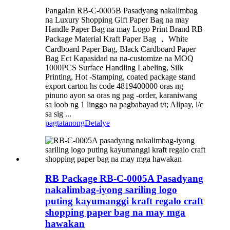
Pangalan RB-C-0005B Pasadyang nakalimbag
na Luxury Shopping Gift Paper Bag na may
Handle Paper Bag na may Logo Print Brand RB
Package Material Kraft Paper Bag ， White
Cardboard Paper Bag, Black Cardboard Paper
Bag Ect Kapasidad na na-customize na MOQ
1000PCS Surface Handling Labeling, Silk
Printing, Hot -Stamping, coated package stand
export carton hs code 4819400000 oras ng
pinuno ayon sa oras ng pag -order, karaniwang
sa loob ng 1 linggo na pagbabayad t/t; Alipay, l/c
sa sig ...
pagtatanong
Detalye
RB Package RB-C-0005A Pasadyang
nakalimbag-iyong sariling logo
puting kayumanggi kraft regalo craft
shopping paper bag na may mga
hawakan