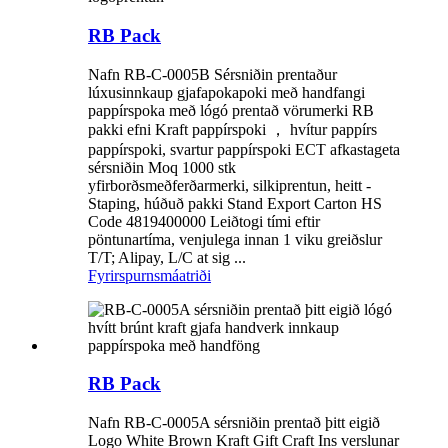
RB Pack
Nafn RB-C-0005B Sérsniðin prentaður
lúxusinnkaup gjafapokapoki með handfangi
pappírspoka með lógó prentað vörumerki RB
pakki efni Kraft pappírspoki ， hvítur pappírs
pappírspoki, svartur pappírspoki ECT afkastageta
sérsniðin Moq 1000 stk
yfirborðsmeðferðarmerki, silkiprentun, heitt -
Staping, húðuð pakki Stand Export Carton HS
Code 4819400000 Leiðtogi tími eftir
pöntunartíma, venjulega innan 1 viku greiðslur
T/T; Alipay, L/C at sig ...
Fyrirspurn
smáatriði
RB Pack
Nafn RB-C-0005A sérsniðin prentað þitt eigið
Logo White Brown Kraft Gift Craft Ins verslunar