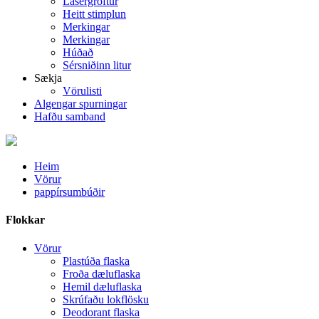
Lasergröftur
Heitt stimplun
Merkingar
Merkingar
Húðað
Sérsniðinn litur
Sækja
Vörulisti
Algengar spurningar
Hafðu samband
Heim
Vörur
pappírsumbúðir
Flokkar
Vörur
Plastúða flaska
Froða dæluflaska
Hemil dæluflaska
Skrúfaðu lokflösku
Deodorant flaska