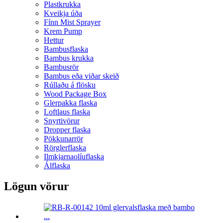
Plastkrukka
Kveikja úða
Fínn Mist Sprayer
Krem Pump
Hettur
Bambusflaska
Bambus krukka
Bambusrör
Bambus eða viðar skeið
Rúllaðu á flösku
Wood Package Box
Glerpakka flaska
Loftlaus flaska
Snyrtivörur
Dropper flaska
Pökkunarrör
Rörglerflaska
Ilmkjarnaolíuflaska
Álflaska
Lögun vörur