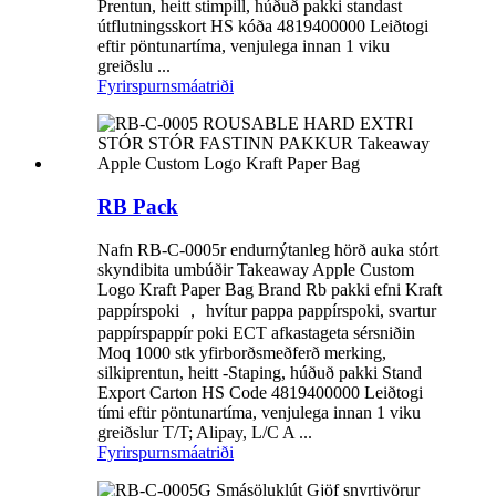
Prentun, heitt stimpill, húðuð pakki standast
útflutningsskort HS kóða 4819400000 Leiðtogi
eftir pöntunartíma, venjulega innan 1 viku
greiðslu ...
Fyrirspurn
smáatriði
RB Pack
Nafn RB-C-0005r endurnýtanleg hörð auka stórt
skyndibita umbúðir Takeaway Apple Custom
Logo Kraft Paper Bag Brand Rb pakki efni Kraft
pappírspoki ， hvítur pappa pappírspoki, svartur
pappírspappír poki ECT afkastageta sérsniðin
Moq 1000 stk yfirborðsmeðferð merking,
silkiprentun, heitt -Staping, húðuð pakki Stand
Export Carton HS Code 4819400000 Leiðtogi
tími eftir pöntunartíma, venjulega innan 1 viku
greiðslur T/T; Alipay, L/C A ...
Fyrirspurn
smáatriði