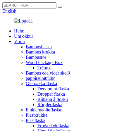
English
Heim
Um okkur
Vörur
Bambusflaska
Bambus krukka
Bambusrör
Wood Package Box
Trébox
Bambus eða viðar skeið
pappírsumbúðir
Glerpakka flaska
Deodorant flaska
Dropper flaska
Rúllaðu á flösku
Rörglerflaska
Ilmkjarnaolíuflaska
Plastkrukka
Plastflaska
Froða dæluflaska
Hemil dæluflaska