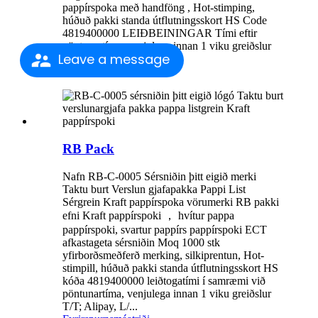
pappírspoka með handföng , Hot-stimping,
húðuð pakki standa útflutningsskort HS Code
4819400000 LEIÐBEININGAR Tími eftir
pöntunartíma, venjulega innan 1 viku greiðslur
Leave a message
T/T; Alipay, L/C ...
Fyrirspurn
smáatriði
RB Pack
Nafn RB-C-0005 Sérsniðin þitt eigið merki
Taktu burt Verslun gjafapakka Pappi List
Sérgrein Kraft pappírspoka vörumerki RB pakki
efni Kraft pappírspoki ， hvítur pappa
pappírspoki, svartur pappírs pappírspoki ECT
afkastageta sérsniðin Moq 1000 stk
yfirborðsmeðferð merking, silkiprentun, Hot-
stimpill, húðuð pakki standa útflutningsskort HS
kóða 4819400000 leiðtogatími í samræmi við
pöntunartíma, venjulega innan 1 viku greiðslur
T/T; Alipay, L/...