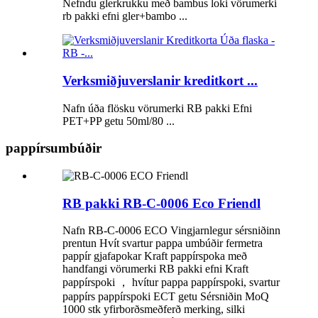
Nefndu glerkrukku með bambus loki vörumerki
rb pakki efni gler+bambo ...
Verksmiðjuverslanir kreditkort ...
Nafn úða flösku vörumerki RB pakki Efni
PET+PP getu 50ml/80 ...
pappírsumbúðir
RB pakki RB-C-0006 Eco Friendl
Nafn RB-C-0006 ECO Vingjarnlegur sérsniðinn
prentun Hvít svartur pappa umbúðir fermetra
pappír gjafapokar Kraft pappírspoka með
handfangi vörumerki RB pakki efni Kraft
pappírspoki ， hvítur pappa pappírspoki, svartur
pappírs pappírspoki ECT getu Sérsniðin MoQ
1000 stk yfirborðsmeðferð merking, silki