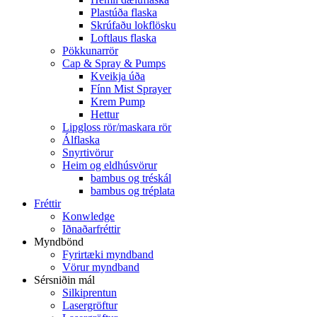
Plastúða flaska
Skrúfaðu lokflösku
Loftlaus flaska
Pökkunarrör
Cap & Spray & Pumps
Kveikja úða
Fínn Mist Sprayer
Krem Pump
Hettur
Lipgloss rör/maskara rör
Álflaska
Snyrtivörur
Heim og eldhúsvörur
bambus og tréskál
bambus og tréplata
Fréttir
Konwledge
Iðnaðarfréttir
Myndbönd
Fyrirtæki myndband
Vörur myndband
Sérsniðin mál
Silkiprentun
Lasergröftur