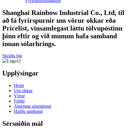
Fyrirspurn
smáatriði
Shanghai Rainbow Industrial Co., Ltd, til
að fá fyrirspurnir um vörur okkar eða
Pricelist, vinsamlegast láttu tölvupóstinn
þinn eftir og við munum hafa samband
innan sólarhrings.
Skráðu þig
Upplýsingar
Heim
Um okkur
Vörur
Fréttir
Algengar spurningar
Hafðu samband
Sérsniðin mál