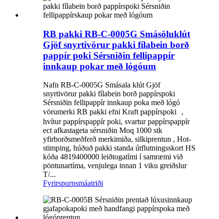
RB pakki RB-C-0005G Smásöluklút
Gjöf snyrtivörur pakki fílabein borð
pappír poki Sérsniðin fellipappír
innkaup pokar með lógóum
Nafn RB-C-0005G Smásala klút Gjöf
snyrtivörur pakki fílabein borð pappírspoki
Sérsniðin fellipappír innkaup poka með lógó
vörumerki RB pakki efni Kraft pappírspoki ，
hvítur pappírspappír poki, svartur pappírspappír
ect afkastageta sérsniðin Moq 1000 stk
yfirborðsmeðferð merkimiða, silkiprentun , Hot-
stimping, húðuð pakki standa útflutningsskort HS
kóða 4819400000 leiðtogatími í samræmi við
pöntunartíma, venjulega innan 1 viku greiðslur
T/...
Fyrirspurn
smáatriði