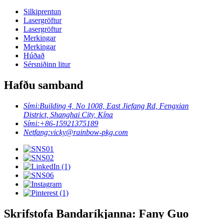
Silkiprentun
Lasergröftur
Lasergröftur
Merkingar
Merkingar
Húðað
Sérsniðinn litur
Hafðu samband
Sími:
Building 4, No 1008, East Jiefang Rd, Fengxian
District, Shanghai City, Kína
Sími:
+86-15921375189
Netfang:
vicky@rainbow-pkg.com
Skrifstofa Bandaríkjanna: Fany Guo