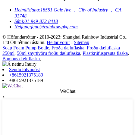
Heimilisfang:
18551 Gale Ave ， City of Industry ， CA
91748
Sími:
01-949-872-8418
Netfang:
fguo@rainbow-pkg.com
© Höfundarréttur - 2010-2023: Shanghai Rainbow Industrial Co.,
Ltd Öll réttindi áskilin.
Heitar vörur
-
Sitemap
Soap Foam Pump Bottle
,
Froða dæluflaska
,
Froðu dæluflaska
250ml
,
50ml snyrtivöru froðu dæluflaska
,
Plastkrúfusprauta flaska
,
Bambus dæluflaska
,
Sendu tölvupóst
+8615921375189
+8615921375189
WeChat
x