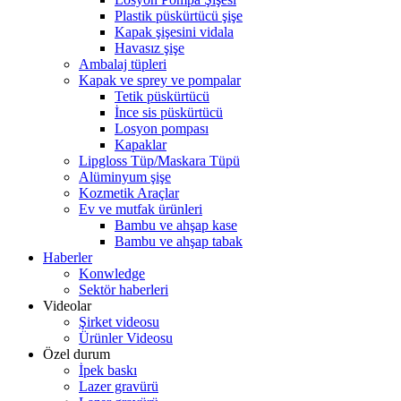
Plastik püskürtücü şişe
Kapak şişesini vidala
Havasız şişe
Ambalaj tüpleri
Kapak ve sprey ve pompalar
Tetik püskürtücü
İnce sis püskürtücü
Losyon pompası
Kapaklar
Lipgloss Tüp/Maskara Tüpü
Alüminyum şişe
Kozmetik Araçlar
Ev ve mutfak ürünleri
Bambu ve ahşap kase
Bambu ve ahşap tabak
Haberler
Konwledge
Sektör haberleri
Videolar
Şirket videosu
Ürünler Videosu
Özel durum
İpek baskı
Lazer gravürü