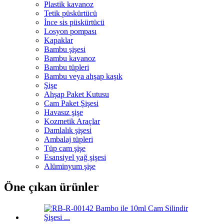
Plastik kavanoz
Tetik püskürtücü
İnce sis püskürtücü
Losyon pompası
Kapaklar
Bambu şişesi
Bambu kavanoz
Bambu tüpleri
Bambu veya ahşap kaşık
Şişe
Ahşap Paket Kutusu
Cam Paket Şişesi
Havasız şişe
Kozmetik Araçlar
Damlalık şişesi
Ambalaj tüpleri
Tüp cam şişe
Esansiyel yağ şişesi
Alüminyum şişe
Öne çıkan ürünler