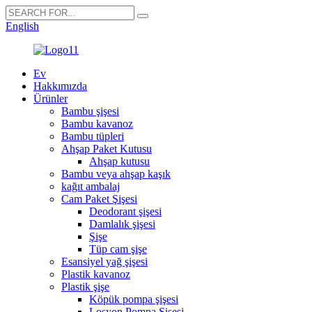
English
Ev
Hakkımızda
Ürünler
Bambu şişesi
Bambu kavanoz
Bambu tüpleri
Ahşap Paket Kutusu
Ahşap kutusu
Bambu veya ahşap kaşık
kağıt ambalaj
Cam Paket Şişesi
Deodorant şişesi
Damlalık şişesi
Şişe
Tüp cam şişe
Esansiyel yağ şişesi
Plastik kavanoz
Plastik şişe
Köpük pompa şişesi
Losyon Pompa Şişesi