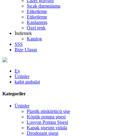
Lazer gravürü
Sıcak damgalama
Etiketleme
Etiketleme
Kaplanmış
Özel renk
İndirmek
Katalog
SSS
Bize Ulaşın
Ev
Ürünler
kağıt ambalaj
Kategoriler
Ürünler
Plastik püskürtücü şişe
Köpük pompa şişesi
Losyon Pompa Şişesi
Kapak şişesini vidala
Deodorant şişesi