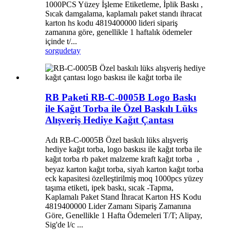
1000PCS Yüzey İşleme Etiketleme, İplik Baskı ,
Sıcak damgalama, kaplamalı paket standı ihracat
karton hs kodu 4819400000 lideri sipariş
zamanına göre, genellikle 1 haftalık ödemeler
içinde t/...
sorgu
detay
RB Paketi RB-C-0005B Logo Baskı
ile Kağıt Torba ile Özel Baskılı Lüks
Alışveriş Hediye Kağıt Çantası
Adı RB-C-0005B Özel baskılı lüks alışveriş
hediye kağıt torba, logo baskısı ile kağıt torba ile
kağıt torba rb paket malzeme kraft kağıt torba ，
beyaz karton kağıt torba, siyah karton kağıt torba
eck kapasitesi özelleştirilmiş moq 1000pcs yüzey
taşıma etiketi, ipek baskı, sıcak -Tapma,
Kaplamalı Paket Stand İhracat Karton HS Kodu
4819400000 Lider Zamanı Sipariş Zamanına
Göre, Genellikle 1 Hafta Ödemeleri T/T; Alipay,
Sig'de l/c ...