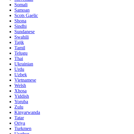
Somali
Samoan
Scots Gaelic
Shona
Sindhi
Sundanese
Swahili
Tajik
Tamil
Telugu
Thai
Ukrainian
Urdu
Uzbek
Vietnamese
Welsh
Xhosa
Yiddish
Yoruba
Zulu
Kinyarwanda
Tatar
Oriya
Turkmen
Uyghur