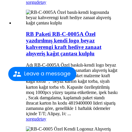
sorgu
detay
RB Paketi RB-C-0005A Özel
yazdırılmış kendi logo beyaz
kahverengi kraft hediye zanaat
alışveriş kağıt çantası kulplu
Adı RB-C-0005A Özel baskılı-kendi logo beyaz
kahverengi kraft hediye el sanatları alışveriş kağıt
Leave a message
torba tutamaklı marka rb paket malzeme kraft
kağıt torba ， beyaz karton kağıt torba, siyah
karton kağıt torba vb. Kapasite özelleştirilmiş
moq 1000pcs yüzey taşıma etiketleme, ipek baskı
, Sıcak damgalama, kaplamalı paket standı
ihracat karton hs kodu 4819400000 lideri sipariş
zamanına göre, genellikle 1 haftalık ödemeler
içinde T/T; Alipay, l/c ...
sorgu
detay