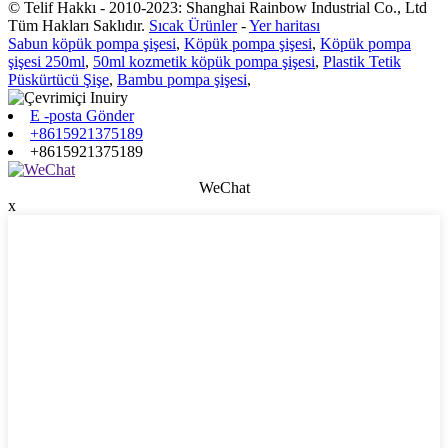
© Telif Hakkı - 2010-2023: Shanghai Rainbow Industrial Co., Ltd
Tüm Hakları Saklıdır.
Sıcak Ürünler
-
Yer haritası
Sabun köpük pompa şişesi
,
Köpük pompa şişesi
,
Köpük pompa
şişesi 250ml
,
50ml kozmetik köpük pompa şişesi
,
Plastik Tetik
Püskürtücü Şişe
,
Bambu pompa şişesi
,
E -posta Gönder
+8615921375189
+8615921375189
WeChat
x