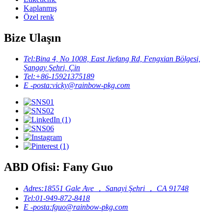
Kaplanmış
Özel renk
Bize Ulaşın
Tel:
Bina 4, No 1008, East Jiefang Rd, Fengxian Bölgesi,
Şangay Şehri, Çin
Tel:
+86-15921375189
E -posta:
vicky@rainbow-pkg.com
ABD Ofisi: Fany Guo
Adres:
18551 Gale Ave ， Sanayi Şehri ， CA 91748
Tel:
01-949-872-8418
E -posta:
fguo@rainbow-pkg.com