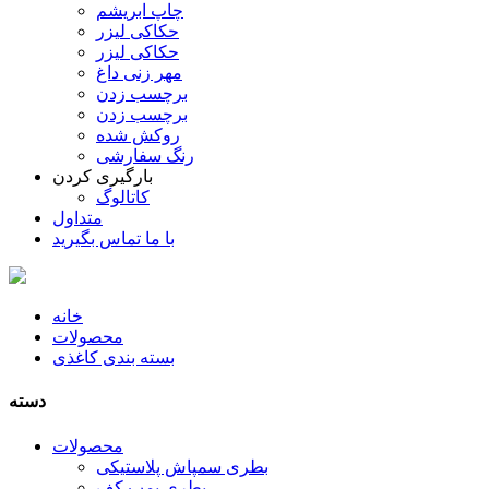
چاپ ابریشم
حکاکی لیزر
حکاکی لیزر
مهر زنی داغ
برچسب زدن
برچسب زدن
روکش شده
رنگ سفارشی
بارگیری کردن
کاتالوگ
متداول
با ما تماس بگیرید
خانه
محصولات
بسته بندی کاغذی
دسته
محصولات
بطری سمپاش پلاستیکی
بطری پمپ کف