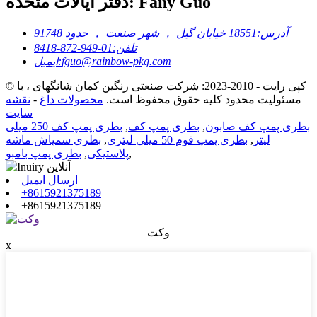
دفتر ایالات متحده: Fany Guo
آدرس:
18551 خیابان گیل ， شهر صنعت ， حدود 91748
تلفن:
01-949-872-8418
fguo@rainbow-pkg.com
ایمیل:
© کپی رایت - 2010-2023: شرکت صنعتی رنگین کمان شانگهای ، با
مسئولیت محدود کلیه حقوق محفوظ است.
محصولات داغ
-
نقشه
سایت
بطری پمپ کف صابون
,
بطری پمپ کف
,
بطری پمپ کف 250 میلی
لیتر
,
بطری پمپ فوم 50 میلی لیتری
,
بطری سمپاش ماشه
,
پلاستیکی
,
بطری پمپ بامبو
ارسال ایمیل
+8615921375189
+8615921375189
وکت
x