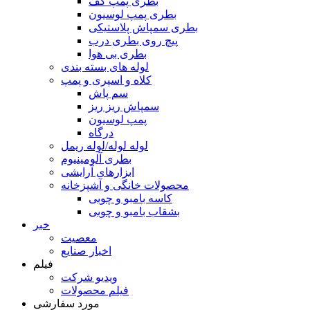
بطری پمپ کف
بطری پمپ لوسیون
بطری سمپاش پلاستیکی
پیچ روی بطری درب
بطری بی هوا
لوله های بسته بندی
کلاه و اسپری و پمپ
سم پاش
سمپاش ریز ریز
پمپ لوسیون
درگاه
لوله لوله/لوله ریمل
بطری آلومینیوم
ابزارهای آرایشی
محصولات خانگی و آشپزخانه
کاسه بامبو و چوبی
بشقاب بامبو و چوبی
خبر
معصیت
اخبار صنایع
فیلم
ویدیو شرکت
فیلم محصولات
مورد سفارشی