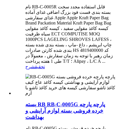
نام RB-C-0005R قابل استفاده مجدد سخت
بسته بندی فست فود بزرگ اضافی غذای آماده
غذای سفارشی Apple Apple Kraft Paper Bag
Brand Packation Material Kraft Paper Bag Bag
کیسه کاغذ مقوایی سفید ، کیسه کاغذ مقوایی
سیاه ظرفیت ECT COMPUTISE MOQ
1000PCS LAGELING SHROVES LAFESS ،
چاپ ابریشم ، داغ -ماپ ، بسته بندی شده بسته
بندی شده کارتن صادرات HS کد 4819400000
زمان رهبر با توجه به زمان سفارش ، معمولاً در
طی 1 هفته پرداخت T/T ؛ Alipay ، L/C A ...
تحقیق
شرح
بسته RB RB-C-0005G پارچه پارچه
خرده فروشی بسته لوازم آرایشی و
بهداشت
نام RB-C-0005G پارچه خرده فروشی بسته