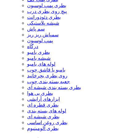
بطری پمپ لوسیون
پیچ روی بطری درب
بطری دئودورانت
شیشه پلاستیکی
سم پاش
سمپاش ریز ریز
پمپ لوسیون
درگاه
بطری بامبو
شیشه بامبو
لوله های بامبو
بامبو یا قاشق چوب
روی بطری بچرخانید
جعبه بسته بندی چوب
بطری بسته بندی شیشه ای
بطری بی هوا
ابزارهای آرایشی
بطری قطره ای
لوله های بسته بندی
بطری شیشه ای
بطری روغن اساسی
بطری آلومینیوم