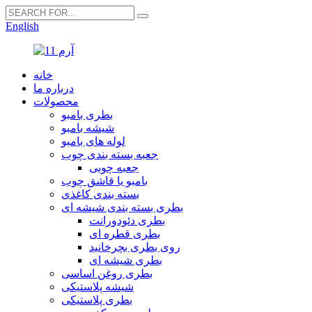
English
خانه
درباره ما
محصولات
بطری بامبو
شیشه بامبو
لوله های بامبو
جعبه بسته بندی چوب
جعبه چوبی
بامبو یا قاشق چوب
بسته بندی کاغذی
بطری بسته بندی شیشه ای
بطری دئودورانت
بطری قطره ای
روی بطری بچرخانید
بطری شیشه ای
بطری روغن اساسی
شیشه پلاستیکی
بطری پلاستیکی