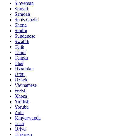
Slovenian
Somali
Samoan
Scots Gaelic
Shona
Sindhi
Sundanese
Swahili
Tajik
Tamil
Telugu
Thai
Ukrainian
Urdu
Uzbek
Vietnamese
Welsh
Xhosa
Yiddish
Yoruba
Zulu
Kinyarwanda
Tatar
Oriya
Turkmen