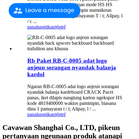
dipeunteun nangtung kiriman mode HS HS
Leave a message
4819400000 waktos pamimpin numutkeun
waktos, biasana dina 1 pamayaran T / t; Alipay, l
/ c ...
panalungtikan
jéntré
Rb Paket RB-C-0005 adat logo
anjeun sorangan nyandak balanja
kardol
Ngaran RB-C-0005 adat logo anjeun sorangan
nyandak balanja kardeboard CRACK Pacet
panas, iket dilapis nangtung karton ngekspor HS
kode 4819400000 waktos pamimpin, biasana
dina 1 pamayaran t / t; Alipay, l / ...
panalungtikan
jéntré
Cavawan Shanghai Co., LTD, pikeun
pertanyaan ngeunaan produk atanapi