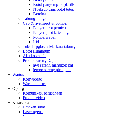
Botol panyemprot plastik
Nyekrup dina botol tutup
Botolna
Tabung bungkus
Cap & nyemprot & pompa
Panyemprot pemicu
Panyemprot katenangan
Pompa wabah
Lids
Tube Lipgloss / Maskara tabung
Botol aluminium
Alat kosmetik
Produk sareng Dapur
awi sareng mangkok kai
lempo sareng piring kai
Wartos
Konwledge
Warta industri
Opung
Komunikasi perusahaan
Produk video
Kasus adat
Cetakan sutra
Laser ngeusi