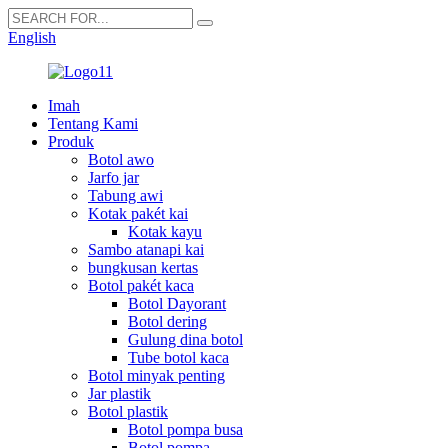
English
Imah
Tentang Kami
Produk
Botol awo
Jarfo jar
Tabung awi
Kotak pakét kai
Kotak kayu
Sambo atanapi kai
bungkusan kertas
Botol pakét kaca
Botol Dayorant
Botol dering
Gulung dina botol
Tube botol kaca
Botol minyak penting
Jar plastik
Botol plastik
Botol pompa busa
Botol pompa