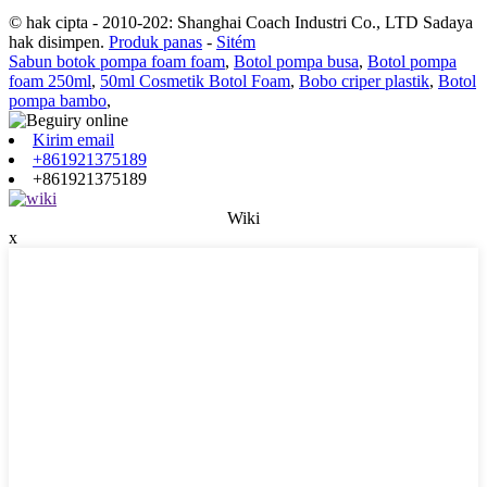
© hak cipta - 2010-202: Shanghai Coach Industri Co., LTD Sadaya
hak disimpen.
Produk panas
-
Sitém
Sabun botok pompa foam foam
,
Botol pompa busa
,
Botol pompa
foam 250ml
,
50ml Cosmetik Botol Foam
,
Bobo criper plastik
,
Botol
pompa bambo
,
Kirim email
+861921375189
+861921375189
Wiki
x