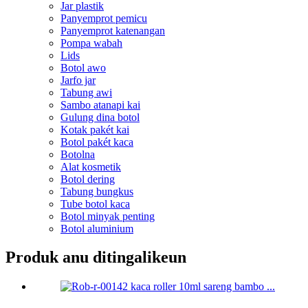
Jar plastik
Panyemprot pemicu
Panyemprot katenangan
Pompa wabah
Lids
Botol awo
Jarfo jar
Tabung awi
Sambo atanapi kai
Gulung dina botol
Kotak pakét kai
Botol pakét kaca
Botolna
Alat kosmetik
Botol dering
Tabung bungkus
Tube botol kaca
Botol minyak penting
Botol aluminium
Produk anu ditingalikeun