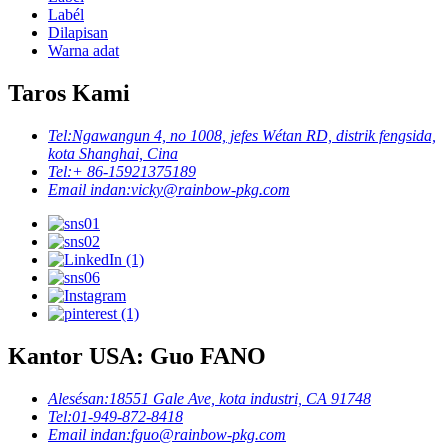
Labél
Dilapisan
Warna adat
Taros Kami
Tel:
Ngawangun 4, no 1008, jefes Wétan RD, distrik fengsida,
kota Shanghai, Cina
Tel:
+ 86-15921375189
Email indan:
vicky@rainbow-pkg.com
Kantor USA: Guo FANO
Alesésan:
18551 Gale Ave, kota industri, CA 91748
Tel:
01-949-872-8418
Email indan:
fguo@rainbow-pkg.com