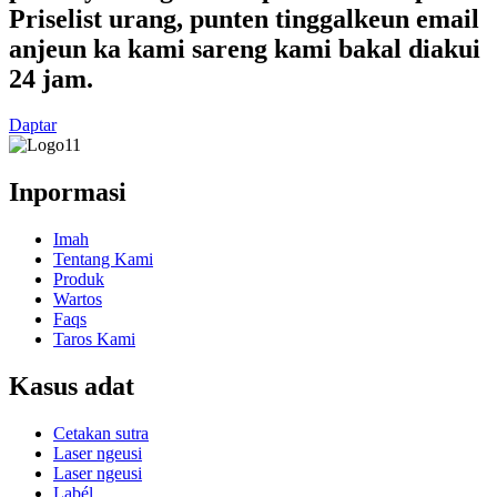
Priselist urang, punten tinggalkeun email
anjeun ka kami sareng kami bakal diakui
24 jam.
Daptar
Inpormasi
Imah
Tentang Kami
Produk
Wartos
Faqs
Taros Kami
Kasus adat
Cetakan sutra
Laser ngeusi
Laser ngeusi
Labél