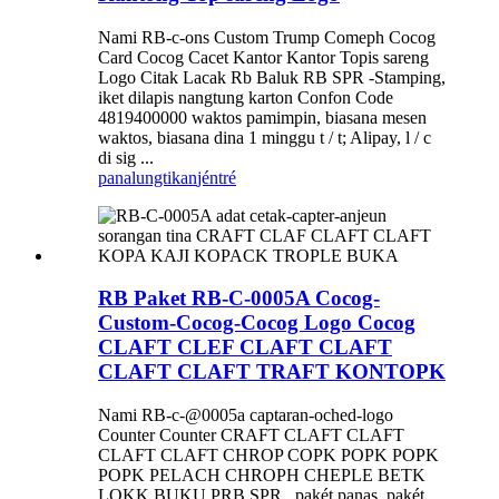
Nami RB-c-ons Custom Trump Comeph Cocog
Card Cocog Cacet Kantor Kantor Topis sareng
Logo Citak Lacak Rb Baluk RB SPR -Stamping,
iket dilapis nangtung karton Confon Code
4819400000 waktos pamimpin, biasana mesen
waktos, biasana dina 1 minggu t / t; Alipay, l / c
di sig ...
panalungtikan
jéntré
RB Paket RB-C-0005A Cocog-
Custom-Cocog-Cocog Logo Cocog
CLAFT CLEF CLAFT CLAFT
CLAFT CLAFT TRAFT KONTOPK
Nami RB-c-@0005a captaran-oched-logo
Counter Counter CRAFT CLAFT CLAFT
CLAFT CLAFT CHROP COPK POPK POPK
POPK PELACH CHROPH CHEPLE BETK
LOKK BUKU PRB SPR , pakét panas, pakét