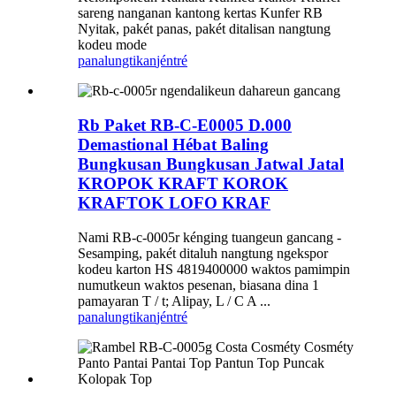
sareng nanganan kantong kertas Kunfer RB
Nyitak, pakét panas, pakét ditalisan nangtung
kodeu mode
panalungtikan
jéntré
Rb Paket RB-C-E0005 D.000
Demastional Hébat Baling
Bungkusan Bungkusan Jatwal Jatal
KROPOK KRAFT KOROK
KRAFTOK LOFO KRAF
Nami RB-c-0005r kénging tuangeun gancang -
Sesamping, pakét ditaluh nangtung ngekspor
kodeu karton HS 4819400000 waktos pamimpin
numutkeun waktos pesenan, biasana dina 1
pamayaran T / t; Alipay, L / C A ...
panalungtikan
jéntré