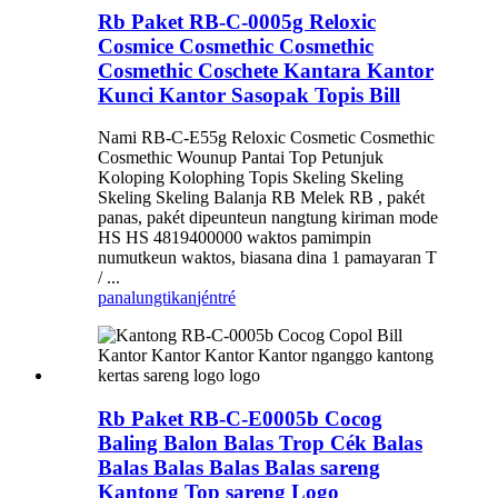
Rb Paket RB-C-0005g Reloxic
Cosmice Cosmethic Cosmethic
Cosmethic Coschete Kantara Kantor
Kunci Kantor Sasopak Topis Bill
Nami RB-C-E55g Reloxic Cosmetic Cosmethic
Cosmethic Wounup Pantai Top Petunjuk
Koloping Kolophing Topis Skeling Skeling
Skeling Skeling Balanja RB Melek RB , pakét
panas, pakét dipeunteun nangtung kiriman mode
HS HS 4819400000 waktos pamimpin
numutkeun waktos, biasana dina 1 pamayaran T
/ ...
panalungtikan
jéntré
Rb Paket RB-C-E0005b Cocog
Baling Balon Balas Trop Cék Balas
Balas Balas Balas Balas sareng
Kantong Top sareng Logo