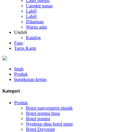
Laser ngeusi
Cangkir panas
Labél
Labél
Dilapisan
Warna adat
Unduh
Katalog
Faqs
Taros Kami
Imah
Produk
bungkusan kertas
Kategori
Produk
Botol panyemprot plastik
Botol pompa busa
Botol pompa
Nyekrup dina botol tutup
Botol Dayorant