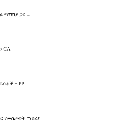
 ማሻሻያ ጋር ...
ቦ CA
ሰቶች + PP ...
 ጋር የመስታወት ማሰሪያ