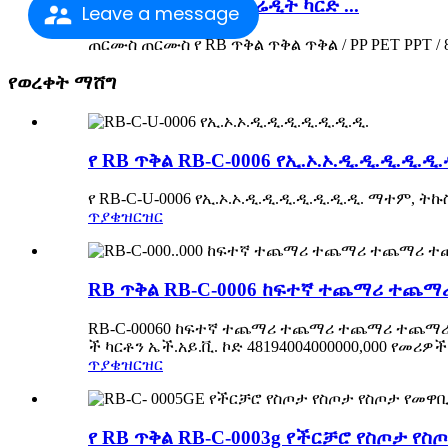
የፋብሪካ መውጫዎች ክሬዲት ካርድ ...
Leave a message
ጠርሙስ ጠርሙስ የ RB ጥቅል ጥቅል ጥቅል / PP PET PPT / 80
የወረቀት ማሸግ
የ RB ጥቅል RB-C-0006 የኢ.ኦ.ኦ.ዲ.ዲ.ዲ.ዲ.ዲ.
የ RB-C-U-0006 የኢ.ኦ.ኦ.ዲ.ዲ.ዲ.ዲ.ዲ.ዲ.ዲ. ማተም, ትኩ
ጥያቄ
ዝርዝር
RB ጥቅል RB-C-0006 ከፍተኛ ተጨማሪ ተጨማሪ
RB-C-00060 ከፍተኛ ተጨማሪ ተጨማሪ ተጨማሪ ተጨማሪ ፈጣን 
ች ካርቶን ኤች.አይ.ቪ. ኮድ 48194004000000,000 የመሪዎች ጊ
ጥያቄ
ዝርዝር
የ RB ጥቅል RB-C-0003g የችርቻሮ የስጦታ የ