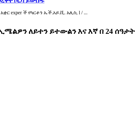
የወረቀት ቦርሳ ይውሰዱ
exper ች የካርቶን ኤች.አይ.ቪ. አሊስ, l / ...
 ኢሜልዎን ለይተን ይተውልን እና እኛ በ 24 ሰዓታት