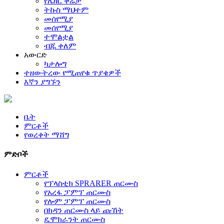
የሌዘር ቅሬታ
ትኩስ ማህተም
መሰየሚያ
መሰየሚያ
ተሞልቷል
ብጁ ቀለም
አውርድ
ካታሎግ
ተዘውትረው የሚጠየቁ ጥያቄዎች
እኛን ያግኙን
ቤት
ምርቶች
የወረቀት ማሸግ
ምድቦች
ምርቶች
የፕላስቲክ SPRARER ጠርሙስ
የአረፋ ፓምፕ ጠርሙስ
የሎም ፓምፕ ጠርሙስ
በክዳን ጠርሙስ ላይ ጩኸት
ዴሞክራንት ጠርሙስ