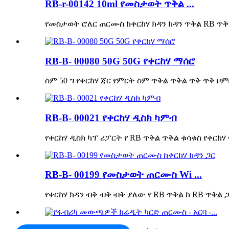
RB-r-00142 10ml የመስታወት ጥቅል ...
የመስታወት ሮለር ጠርሙስ ከቀርከሃ ክዳን ክዳን ጥቅል RB ጥቅል
RB-B- 00080 50G 50G የቀርከሃ ማሰሮ
ስም 50 ግ የቀርከሃ ጃር የምርት ስም ጥቅል ጥቅል ጥቅ ጥቅ ቦም
RB-B- 00021 የቀርከሃ ዲስክ ካምብ
የቀርከሃ ዲስክ ካፕ ሪፓርት የ RB ጥቅል ጥቅል ቁሳቁስ የቀርከሃ ፍ
RB-B- 00199 የመስታወት ጠርሙስ Wi ...
የቀርከሃ ክዳን ብቅ ብቅ ብቅ ያለው የ RB ጥቅል ከ RB ጥቅል