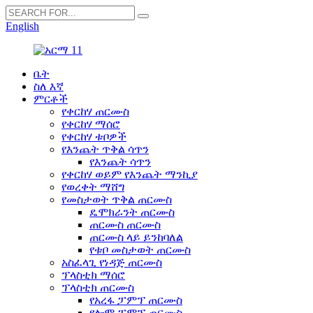
English
ቤት
ስለ እኛ
ምርቶች
የቀርከሃ ጠርሙስ
የቀርከሃ ማሰሮ
የቀርከሃ ቱቦዎች
የእንጨት ጥቅል ሳጥን
የእንጨት ሳጥን
የቀርከሃ ወይም የእንጨት ማንኪያ
የወረቀት ማሸግ
የመስታወት ጥቅል ጠርሙስ
ዴሞክራንት ጠርሙስ
ጠርሙስ ጠርሙስ
ጠርሙስ ላይ ይንከባለል
የቱቦ መስታወት ጠርሙስ
አስፈላጊ የነዳጅ ጠርሙስ
ፕላስቲክ ማሰሮ
ፕላስቲክ ጠርሙስ
የአረፋ ፓምፕ ጠርሙስ
የሎም ፓምፕ ጠርሙስ