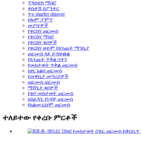
ፕላስቲክ ማሰሮ
ቀስቃሽ ስፖንተር
ጥሩ murfer shrayer
የሎም ፓምፕ
መያዣዎች
የቀርከሃ ጠርሙስ
የቀርከሃ ማሰሮ
የቀርከሃ ቱቦዎች
የቀርከሃ ወይም የእንጨት ማንኪያ
ጠርሙስ ላይ ይንከባለል
የእንጨት ጥቅል ሳጥን
የመስታወት ጥቅል ጠርሙስ
አየር አልባ ጠርሙስ
የመዋቢያ መሣሪያዎች
ጠርሙስ ጠርሙስ
ማሸጊያ ቱቦዎች
የቱቦ መስታወት ጠርሙስ
አስፈላጊ የነዳጅ ጠርሙስ
የአልሙኒኒየም ጠርሙስ
ተለይተው የቀረቡ ምርቶች