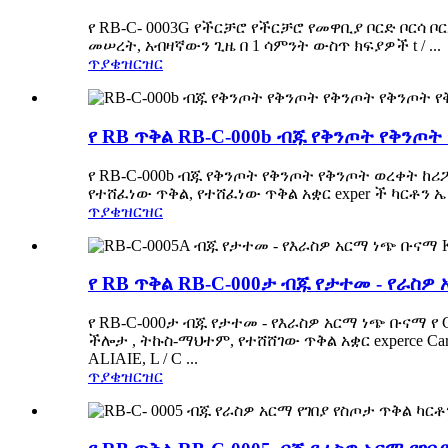
የ RB-C- 0003G የችርቻሮ የችርቻሮ የመዋቢያ ቦርድ ቦርሳ ቦርድ
መሠረት, አብዛኛውን ጊዜ በ 1 ሳምንት ውስጥ ክፍያዎች t / ...
ጥያቄ
ዝርዝር
የ RB ጥቅል RB-C-000b ብጁ የቅንጦት የቅንጦት
የ RB-C-000b ብጁ የቅንጦት የቅንጦት የቅንጦት ወረቀት ከሪ
የተሸፈነው ጥቅል, የተሸፈነው ጥቅል አቋር exper ች ካርቶን ኤች.አ
ጥያቄ
ዝርዝር
የ RB ጥቅል RB-C-000ታ ብጁ የታተመ - የራስዎ አ
የ RB-C-000ታ ብጁ የታተመ - የእራስዎ አርማ ነጭ ቡናማ የ C
ችሎታ , ትኩስ-ማህተም, የተሸሸገው ጥቅል አቋር experce Ca
ALIAIE, L / C ...
ጥያቄ
ዝርዝር