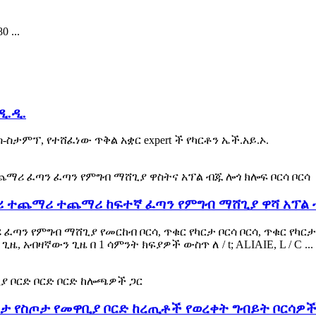
 ...
ዲ.ዲ.
ስ-ስታምፕ, የተሸፈነው ጥቅል አቋር expert ች የካርቶን ኤች.አይ.ኦ.
 ተጨማሪ ተጨማሪ ከፍተኛ ፈጣን የምግብ ማሸጊያ ዋሻ አፕል ብ
የምግብ ማሸጊያ የመርከብ ቦርሳ, ጥቁር የካርታ ቦርሳ ቦርሳ, ጥቁር የካርታ ቦር
ዜ, አብዛኛውን ጊዜ በ 1 ሳምንት ክፍያዎች ውስጥ ለ / t; ALIAIE, L / C ...
ስጦታ የስጦታ የመዋቢያ ቦርድ ከረጢቶች የወረቀት ግብይት ቦርሳዎች