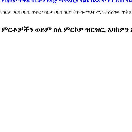
ያ የስጦታ ጥቅል ካርቶን የእጅ ማቅረቢያ የልዩ ክሬኖች የ Craft 
የካርታ ቦርሳ ቦርሳ, ጥቁር የካርታ ቦርሳ ካርድ ትኩስ-ማህተም, የተሸሸገው ጥቅል አቋር 
ስለ ምርቶቻችን ወይም ስለ ምርኮዎ ዝርዝር, እባክዎን