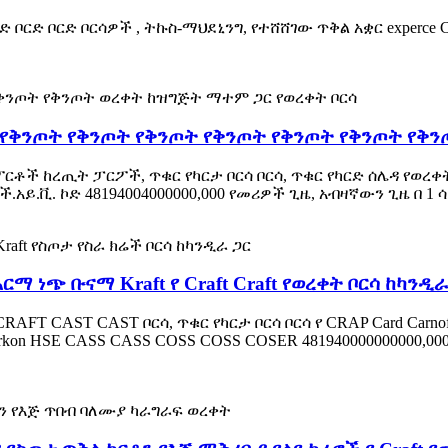
 ቦርድ ቦርድ ቦርሳዎች , ትኩስ-ማህደኒንግ, የተሸሸገው ጥቅል አቋር experce Car
 የቅንጦት የቅንጦት የቅንጦት የቅንጦት የቅንጦት የቅንጦት የቅንጦ
ፖርቶች ከረጢት ፓርፖች, ጥቁር የካርታ ቦርሳ ቦርሳ, ጥቁር የካርድ ሰሌዳ የወረ
ይ.ቪ. ኮድ 48194004000000,000 የመሪዎች ጊዜ, አብዛኛውን ጊዜ በ 1 ሳምንት
ርማ ነጭ ቡናማ Kraft የ Craft Craft የወረቀት ቦርሳ ከካንዲራ
RAFT CAST CAST ቦርሳ, ጥቁር የካርታ ቦርሳ ቦርሳ የ CRAP Card Carn
rkon HSE CASS CASS COSS COSS COSER 481940000000000,0