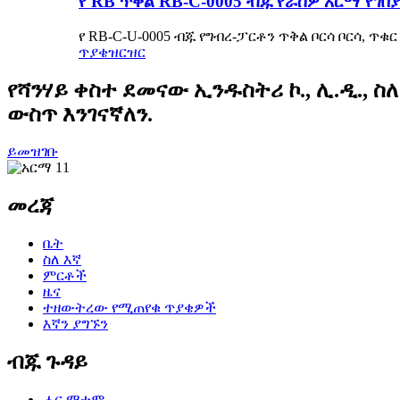
የ RB ጥቅል RB-C-0005 ብጁ የራስዎ አርማ የገበ
የ RB-C-U-0005 ብጁ የግብረ-ፓርቶን ጥቅል ቦርሳ ቦርሳ, ጥቁር 
ጥያቄ
ዝርዝር
የሻንሃይ ቀስተ ደመናው ኢንዱስትሪ ኮ., ሊ.ዲ., 
ውስጥ እንገናኛለን.
ይመዝገቡ
መረጃ
ቤት
ስለ እኛ
ምርቶች
ዜና
ተዘውትረው የሚጠየቁ ጥያቄዎች
እኛን ያግኙን
ብጁ ጉዳይ
ሐር ማተም