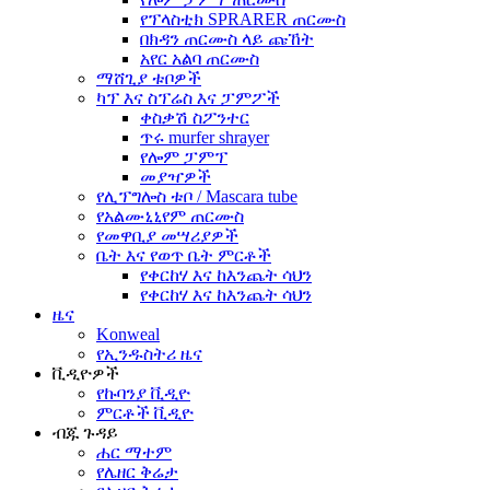
የፕላስቲክ SPRARER ጠርሙስ
በክዳን ጠርሙስ ላይ ጩኸት
አየር አልባ ጠርሙስ
ማሸጊያ ቱቦዎች
ካፕ እና ስፕሬስ እና ፓምፖች
ቀስቃሽ ስፖንተር
ጥሩ murfer shrayer
የሎም ፓምፕ
መያዣዎች
የሊፕግሎስ ቱቦ / Mascara tube
የአልሙኒኒየም ጠርሙስ
የመዋቢያ መሣሪያዎች
ቤት እና የወጥ ቤት ምርቶች
የቀርከሃ እና ከእንጨት ሳህን
የቀርከሃ እና ከእንጨት ሳህን
ዜና
Konweal
የኢንዱስትሪ ዜና
ቪዲዮዎች
የኩባንያ ቪዲዮ
ምርቶች ቪዲዮ
ብጁ ጉዳይ
ሐር ማተም
የሌዘር ቅሬታ