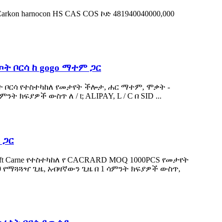
kon harnocon HS CAS COS ኮድ 481940040000,000
ት ቦርሳ ከ gogo ማተም ጋር
ቀት ቦርሳ የተስተካከለ የመታየት ችሎታ, ሐር ማተም, ሞቃት -
 ክፍያዎች ውስጥ ለ / t; ALIPAY, L / C በ SID ...
 ጋር
oft Carne የተስተካከለ የ CACRARD MOQ 1000PCS የመታየት
00 የማጓጓዣ ጊዜ, አብዛኛውን ጊዜ በ 1 ሳምንት ክፍያዎች ውስጥ,