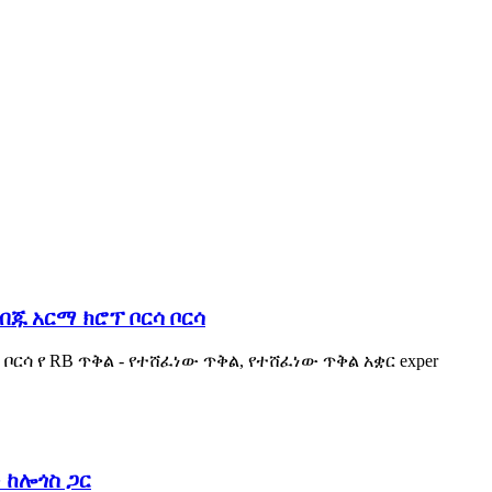
ጁ አርማ ክሮፕ ቦርሳ ቦርሳ
ሳ የ RB ጥቅል - የተሸፈነው ጥቅል, የተሸፈነው ጥቅል አቋር exper
 ከሎጎስ ጋር