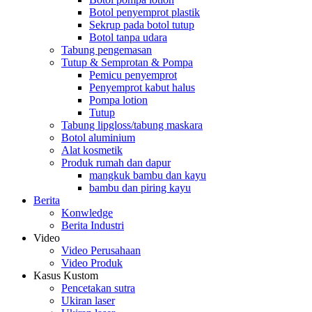
Botol penyemprot plastik
Sekrup pada botol tutup
Botol tanpa udara
Tabung pengemasan
Tutup & Semprotan & Pompa
Pemicu penyemprot
Penyemprot kabut halus
Pompa lotion
Tutup
Tabung lipgloss/tabung maskara
Botol aluminium
Alat kosmetik
Produk rumah dan dapur
mangkuk bambu dan kayu
bambu dan piring kayu
Berita
Konwledge
Berita Industri
Video
Video Perusahaan
Video Produk
Kasus Kustom
Pencetakan sutra
Ukiran laser