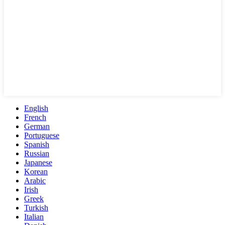
English
French
German
Portuguese
Spanish
Russian
Japanese
Korean
Arabic
Irish
Greek
Turkish
Italian