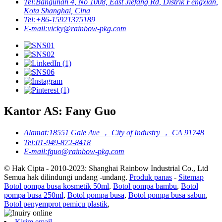
Tel:
Bangunan 4, No 1008, East Jiefang Rd, Distrik Fengxian,
Kota Shanghai, Cina
Tel:
+86-15921375189
E-mail:
vicky@rainbow-pkg.com
Kantor AS: Fany Guo
Alamat:
18551 Gale Ave ， City of Industry ， CA 91748
Tel:
01-949-872-8418
E-mail:
fguo@rainbow-pkg.com
© Hak Cipta - 2010-2023: Shanghai Rainbow Industrial Co., Ltd
Semua hak dilindungi undang -undang.
Produk panas
-
Sitemap
Botol pompa busa kosmetik 50ml
,
Botol pompa bambu
,
Botol
pompa busa 250ml
,
Botol pompa busa
,
Botol pompa busa sabun
,
Botol penyemprot pemicu plastik
,
Kirim email