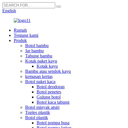
English
Rumah
Tentang kami
Produk
Botol bambu
Jar bambu
Tabung bambu
Kotak paket kayu
Kotak kayu
Bambu atau sendok kayu
kemasan kertas
Botol paket kaca
Botol deodoran
Botol penetes
Gulung botol
Botol kaca tabung
Botol minyak atsiri
Toples plastik
Botol plastik
Botol pompa busa
Botol pompa lotion