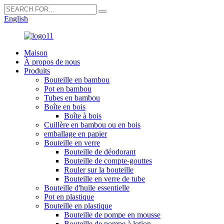
English
Maison
À propos de nous
Produits
Bouteille en bambou
Pot en bambou
Tubes en bambou
Boîte en bois
Boîte à bois
Cuillère en bambou ou en bois
emballage en papier
Bouteille en verre
Bouteille de déodorant
Bouteille de compte-gouttes
Rouler sur la bouteille
Bouteille en verre de tube
Bouteille d'huile essentielle
Pot en plastique
Bouteille en plastique
Bouteille de pompe en mousse
Bouteille de pompe à lotion