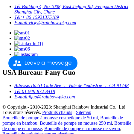
Tél:
Building 4, No 1008, East Jiefang Rd, Fengxian District,
Shanghai City, Chine
Tél:
+ 86-15921375189
E-mail:
vicky@rainbow-pkg.com
Leave a message
USA Bureau: Fany Guo
Adresse:
18551 Gale Ave ， Ville de l'industrie ， CA 91748
Tél:
01-949-872-8418
E-mail:
fguo@rainbow-pkg.com
© Copyright - 2010-2023: Shanghai Rainbow Industrial Co., Ltd
Tous droits réservés.
Produits chauds
-
Sitemap
Bouteille de pompe à mousse cosmétique de 50 ml
,
Bouteille de
pompe en bambou
,
Bouteille de pompe en mousse 250 ml
,
Bouteille
de pompe en mousse
,
Bouteille de pompe en mousse de savon
,
Bouteille de pulvérisateur en plastique
,