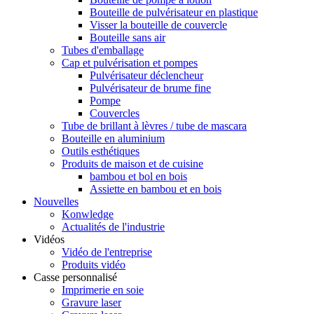
Bouteille de pulvérisateur en plastique
Visser la bouteille de couvercle
Bouteille sans air
Tubes d'emballage
Cap et pulvérisation et pompes
Pulvérisateur déclencheur
Pulvérisateur de brume fine
Pompe
Couvercles
Tube de brillant à lèvres / tube de mascara
Bouteille en aluminium
Outils esthétiques
Produits de maison et de cuisine
bambou et bol en bois
Assiette en bambou et en bois
Nouvelles
Konwledge
Actualités de l'industrie
Vidéos
Vidéo de l'entreprise
Produits vidéo
Casse personnalisé
Imprimerie en soie
Gravure laser