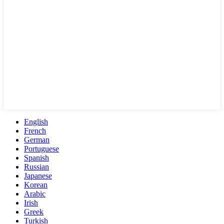
English
French
German
Portuguese
Spanish
Russian
Japanese
Korean
Arabic
Irish
Greek
Turkish