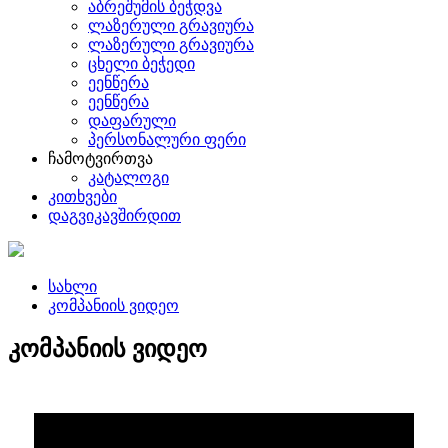
აბრეშუმის ბეჭდვა
ლაზერული გრავიურა
ლაზერული გრავიურა
ცხელი ბეჭედი
ეენწერა
ეენწერა
დაფარული
პერსონალური ფერი
ჩამოტვირთვა
კატალოგი
კითხვები
დაგვიკავშირდით
სახლი
კომპანიის ვიდეო
კომპანიის ვიდეო