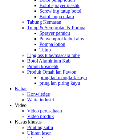
Botol sprayer plastik
Screw ing tutup botol
Botol tanpa udara
Tabung Kemasan
Tutup & Semprotan & Pompa
Sprayer pemicu
Penyemprot kabut alus
Pompa lotion
Tutup
Lipgloss tube/mascara tube
Botol Aluminium Kab
Piranti kosmetik
Produk Omah lan Pawon
pring lan mangkok kayu
pring lan piring kayu
Kabar
Konwledge
Warta industri
Video
Video perusahaan
Video produk
Kasus khusus
Printing sutra
Ukiran laser