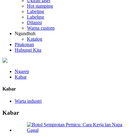
Ukiran laser
Hot stamping
Labeling
Labeling
Dilapisi
Warna custom
Ngundhuh
Katalog
Pitakonan
Hubungi Kita
Ngarep
Kabar
Kabar
Warta industri
Kabar