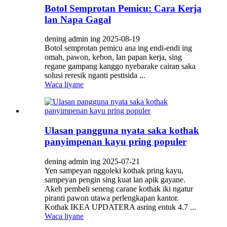
Botol Semprotan Pemicu: Cara Kerja
lan Napa Gagal
dening admin ing 2025-08-19
Botol semprotan pemicu ana ing endi-endi ing
omah, pawon, kebon, lan papan kerja, sing
regane gampang kanggo nyebarake cairan saka
solusi reresik nganti pestisida ...
Waca liyane
Ulasan pangguna nyata saka kothak
panyimpenan kayu pring populer
dening admin ing 2025-07-21
Yen sampeyan nggoleki kothak pring kayu,
sampeyan pengin sing kuat lan apik gayane.
Akeh pembeli seneng carane kothak iki ngatur
piranti pawon utawa perlengkapan kantor.
Kothak IKEA UPDATERA asring entuk 4.7 ...
Waca liyane