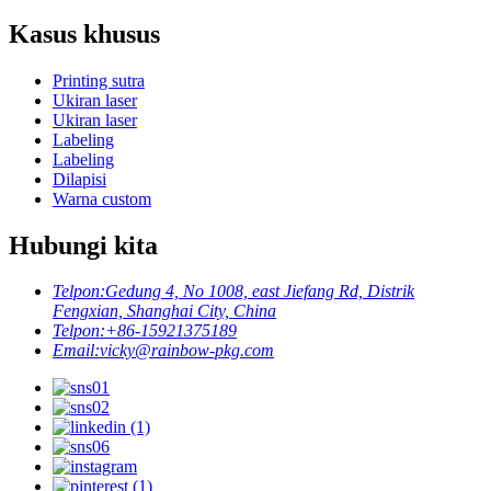
Kasus khusus
Printing sutra
Ukiran laser
Ukiran laser
Labeling
Labeling
Dilapisi
Warna custom
Hubungi kita
Telpon:
Gedung 4, No 1008, east Jiefang Rd, Distrik
Fengxian, Shanghai City, China
Telpon:
+86-15921375189
Email:
vicky@rainbow-pkg.com