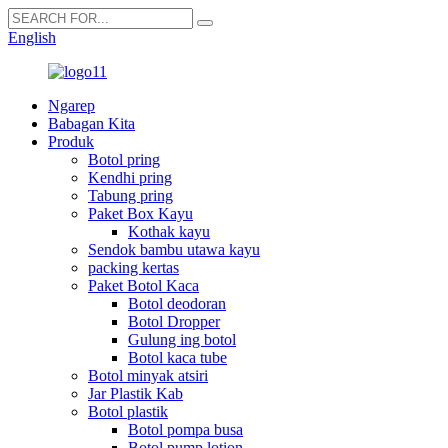
English
Ngarep
Babagan Kita
Produk
Botol pring
Kendhi pring
Tabung pring
Paket Box Kayu
Kothak kayu
Sendok bambu utawa kayu
packing kertas
Paket Botol Kaca
Botol deodoran
Botol Dropper
Gulung ing botol
Botol kaca tube
Botol minyak atsiri
Jar Plastik Kab
Botol plastik
Botol pompa busa
Botol pump lotion