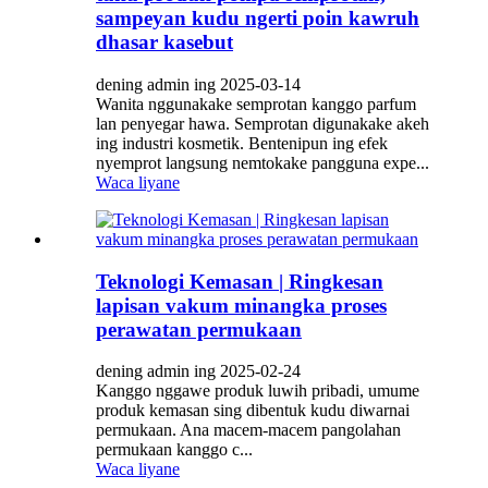
sampeyan kudu ngerti poin kawruh
dhasar kasebut
dening admin ing 2025-03-14
Wanita nggunakake semprotan kanggo parfum
lan penyegar hawa. Semprotan digunakake akeh
ing industri kosmetik. Bentenipun ing efek
nyemprot langsung nemtokake pangguna expe...
Waca liyane
Teknologi Kemasan | Ringkesan
lapisan vakum minangka proses
perawatan permukaan
dening admin ing 2025-02-24
Kanggo nggawe produk luwih pribadi, umume
produk kemasan sing dibentuk kudu diwarnai
permukaan. Ana macem-macem pangolahan
permukaan kanggo c...
Waca liyane