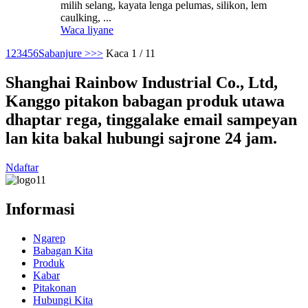
milih selang, kayata lenga pelumas, silikon, lem
caulking, ...
Waca liyane
1
2
3
4
5
6
Sabanjure >
>>
Kaca 1 / 11
Shanghai Rainbow Industrial Co., Ltd,
Kanggo pitakon babagan produk utawa
dhaptar rega, tinggalake email sampeyan
lan kita bakal hubungi sajrone 24 jam.
Ndaftar
Informasi
Ngarep
Babagan Kita
Produk
Kabar
Pitakonan
Hubungi Kita