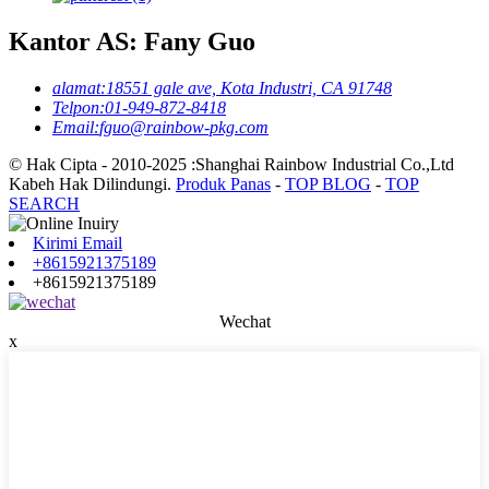
Kantor AS: Fany Guo
alamat:
18551 gale ave, Kota Industri, CA 91748
Telpon:
01-949-872-8418
Email:
fguo@rainbow-pkg.com
© Hak Cipta - 2010-2025 :Shanghai Rainbow Industrial Co.,Ltd
Kabeh Hak Dilindungi.
Produk Panas
-
TOP BLOG
-
TOP
SEARCH
Kirimi Email
+8615921375189
+8615921375189
Wechat
x