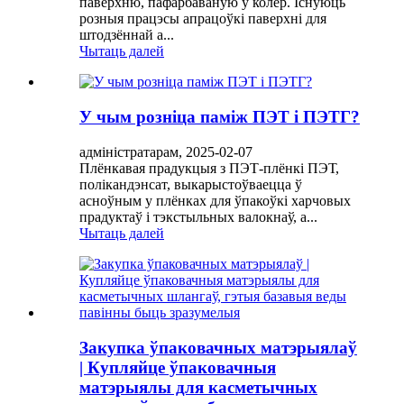
паверхню, пафарбаваную ў колер. Існуюць
розныя працэсы апрацоўкі паверхні для
штодзённай а...
Чытаць далей
У чым розніца паміж ПЭТ і ПЭТГ?
адміністратарам, 2025-02-07
Плёнкавая прадукцыя з ПЭТ-плёнкі ПЭТ,
полікандэнсат, выкарыстоўваецца ў
асноўным у плёнках для ўпакоўкі харчовых
прадуктаў і тэкстыльных валокнаў, а...
Чытаць далей
Закупка ўпаковачных матэрыялаў
| Купляйце ўпаковачныя
матэрыялы для касметычных