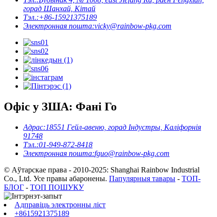
горад Шанхай, Кітай
Тэл.:
+86-15921375189
Электронная пошта:
vicky@rainbow-pkg.com
Офіс у ЗША: Фані Го
Адрас:
18551 Гейл-авеню, горад Індустры, Каліфорнія
91748
Тэл.:
01-949-872-8418
Электронная пошта:
fguo@rainbow-pkg.com
© Аўтарскае права - 2010-2025: Shanghai Rainbow Industrial
Co., Ltd. Усе правы абаронены.
Папулярныя тавары
-
ТОП-
БЛОГ
-
ТОП ПОШУКУ
Адправіць электронны ліст
+8615921375189