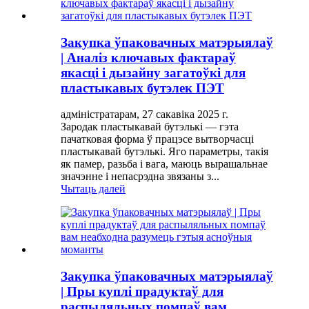
Закупка ўпаковачных матэрыялаў
| Аналіз ключавых фактараў
якасці і дызайну загатоўкі для
пластыкавых бутэлек ПЭТ
адміністратарам, 27 сакавіка 2025 г.
Зародак пластыкавай бутэлькі — гэта
пачатковая форма ў працэсе вытворчасці
пластыкавай бутэлькі. Яго параметры, такія
як памер, разьба і вага, маюць вырашальнае
значэнне і непасрэдна звязаны з...
Чытаць далей
Закупка ўпаковачных матэрыялаў
| Пры куплі прадуктаў для
распыляльных помпаў вам