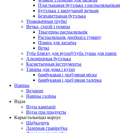
Пластыкавая бутэлька з распыляльнікам
Бутэлька з закручанай вечкам
Безпаветраная бутэлька
Упаковачныя трубкі
Вечка, спрэй і помпы
Трыгерны распыляльнік
Распыляльнік дробнага туману
Помпа для ласьёна
Вечкі
Туба бляску для вуснаў/туба тушы для павек
Алюмініевая бутэлька
Касметычныя інструменты
Тавары для дома і кухні
бамбукавая і драўляная міска
бамбукавая і драўляная талерка
Навіны
Веданне
Навіны галіны
Відэа
Відэа кампаніі
Відэа пра прадукты
Карыстальніцкі корпус
Шаўкадрук
Лазерная гравіроўка