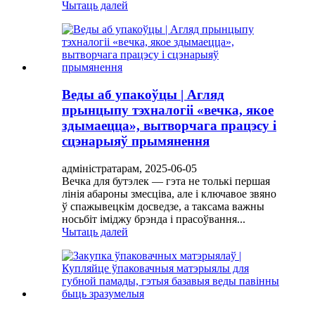
Чытаць далей
Веды аб упакоўцы | Агляд
прынцыпу тэхналогіі «вечка, якое
здымаецца», вытворчага працэсу і
сцэнарыяў прымянення
адміністратарам, 2025-06-05
Вечка для бутэлек — гэта не толькі першая
лінія абароны змесціва, але і ключавое звяно
ў спажывецкім досведзе, а таксама важны
носьбіт іміджу брэнда і прасоўвання...
Чытаць далей