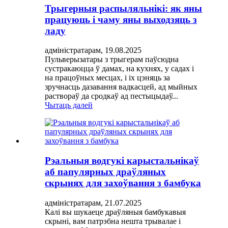
Трыгерныя распыляльнікі: як яны
працуюць і чаму яны выходзяць з
ладу
адміністратарам, 19.08.2025
Пульверызатары з трыгерам паўсюдна
сустракаюцца ў дамах, на кухнях, у садах і
на працоўных месцах, і іх цэняць за
зручнасць дазавання вадкасцей, ад мыйных
раствораў да сродкаў ад пестыцыдаў...
Чытаць далей
Рэальныя водгукі карыстальнікаў
аб папулярных драўляных
скрынях для захоўвання з бамбука
адміністратарам, 21.07.2025
Калі вы шукаеце драўляныя бамбукавыя
скрыні, вам патрэбна нешта трывалае і