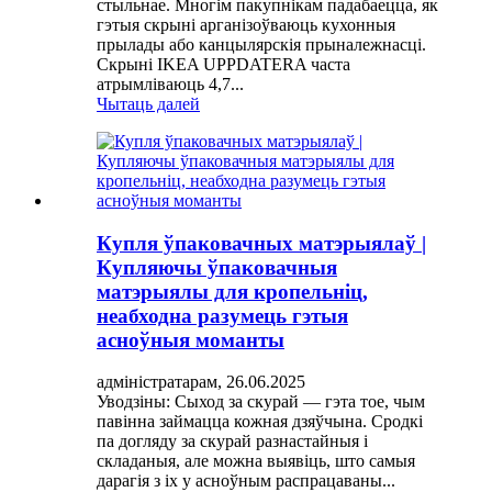
стыльнае. Многім пакупнікам падабаецца, як
гэтыя скрыні арганізоўваюць кухонныя
прылады або канцылярскія прыналежнасці.
Скрыні IKEA UPPDATERA часта
атрымліваюць 4,7...
Чытаць далей
Купля ўпаковачных матэрыялаў |
Купляючы ўпаковачныя
матэрыялы для кропельніц,
неабходна разумець гэтыя
асноўныя моманты
адміністратарам, 26.06.2025
Уводзіны: Сыход за скурай — гэта тое, чым
павінна займацца кожная дзяўчына. Сродкі
па догляду за скурай разнастайныя і
складаныя, але можна выявіць, што самыя
дарагія з іх у асноўным распрацаваны...