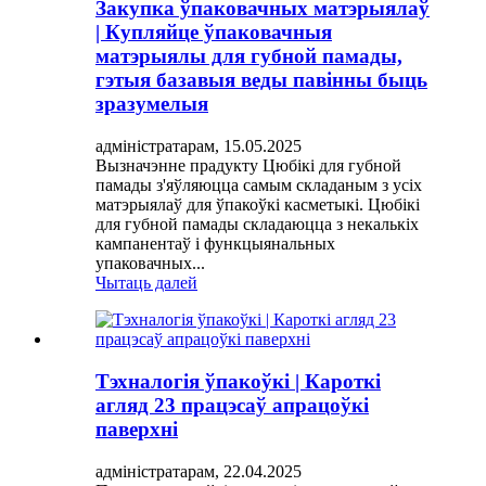
Закупка ўпаковачных матэрыялаў
| Купляйце ўпаковачныя
матэрыялы для губной памады,
гэтыя базавыя веды павінны быць
зразумелыя
адміністратарам, 15.05.2025
Вызначэнне прадукту Цюбікі для губной
памады з'яўляюцца самым складаным з усіх
матэрыялаў для ўпакоўкі касметыкі. Цюбікі
для губной памады складаюцца з некалькіх
кампанентаў і функцыянальных
упаковачных...
Чытаць далей
Тэхналогія ўпакоўкі | Кароткі
агляд 23 працэсаў апрацоўкі
паверхні
адміністратарам, 22.04.2025