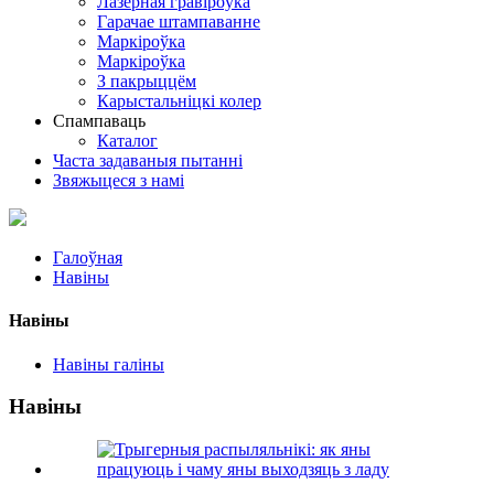
Лазерная гравіроўка
Гарачае штампаванне
Маркіроўка
Маркіроўка
З пакрыццём
Карыстальніцкі колер
Спампаваць
Каталог
Часта задаваныя пытанні
Звяжыцеся з намі
Галоўная
Навіны
Навіны
Навіны галіны
Навіны