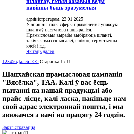
шлангаў, гэтыя базавыя веды
павінны быць зразумелыя
адміністратарам, 23.01.2025
У апошнія гады сферы прымянення ўпакоўкі
шлангаў паступова пашыраліся.
Прамысловыя вырабы выбіраюць шлангі,
такія як змазачныя алеі, сілікон, герметычны
клей і г.д.
Чытаць далей
1
2
3
4
5
6
Далей >
>>
Старонка 1 / 11
Шанхайская прамысловая кампанія
"Вясёлка", ТАА. Калі ў вас ёсць
пытанні па нашай прадукцыі або
прайс-лісце, калі ласка, пакіньце нам
свой адрас электроннай пошты, і мы
звяжамся з вамі на працягу 24 гадзін.
Зарэгістравацца