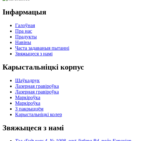
Інфармацыя
Галоўная
Пра нас
Прадукты
Навіны
Часта задаваныя пытанні
Звяжыцеся з намі
Карыстальніцкі корпус
Шаўкадрук
Лазерная гравіроўка
Лазерная гравіроўка
Маркіроўка
Маркіроўка
З пакрыццём
Карыстальніцкі колер
Звяжыцеся з намі
Тэл.:
Будынак 4, № 1008, east Jiefang Rd, раён Fengxian,