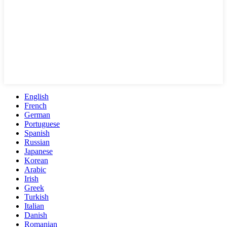
English
French
German
Portuguese
Spanish
Russian
Japanese
Korean
Arabic
Irish
Greek
Turkish
Italian
Danish
Romanian