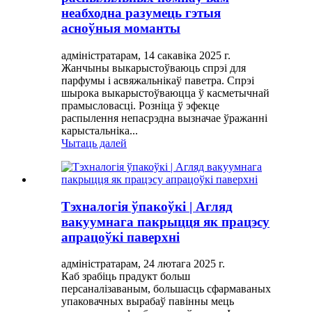
неабходна разумець гэтыя
асноўныя моманты
адміністратарам, 14 сакавіка 2025 г.
Жанчыны выкарыстоўваюць спрэі для
парфумы і асвяжальнікаў паветра. Спрэі
шырока выкарыстоўваюцца ў касметычнай
прамысловасці. Розніца ў эфекце
распылення непасрэдна вызначае ўражанні
карыстальніка...
Чытаць далей
Тэхналогія ўпакоўкі | Агляд
вакуумнага пакрыцця як працэсу
апрацоўкі паверхні
адміністратарам, 24 лютага 2025 г.
Каб зрабіць прадукт больш
персаналізаваным, большасць сфармаваных
упаковачных вырабаў павінны мець