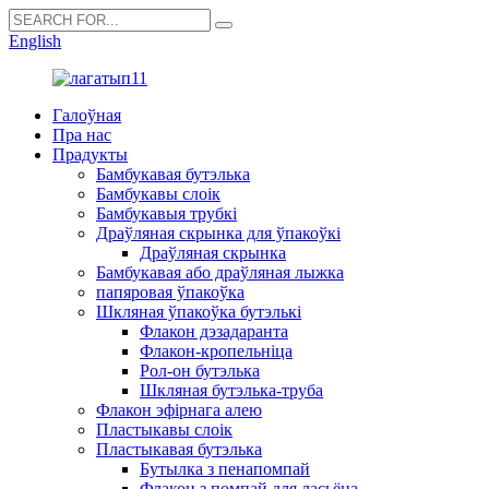
English
Галоўная
Пра нас
Прадукты
Бамбукавая бутэлька
Бамбукавы слоік
Бамбукавыя трубкі
Драўляная скрынка для ўпакоўкі
Драўляная скрынка
Бамбукавая або драўляная лыжка
папяровая ўпакоўка
Шкляная ўпакоўка бутэлькі
Флакон дэзадаранта
Флакон-кропельніца
Рол-он бутэлька
Шкляная бутэлька-труба
Флакон эфірнага алею
Пластыкавы слоік
Пластыкавая бутэлька
Бутылка з пенапомпай
Флакон з помпай для ласьёна