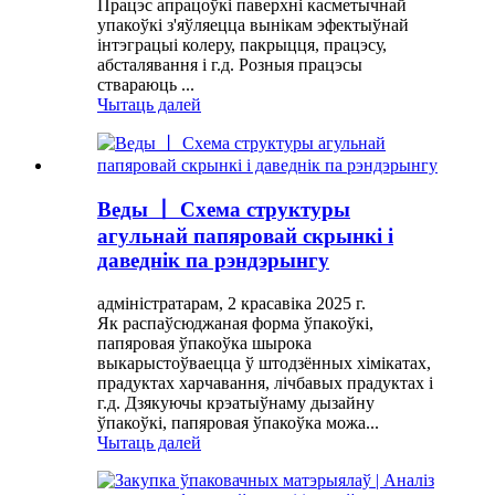
Працэс апрацоўкі паверхні касметычнай
упакоўкі з'яўляецца вынікам эфектыўнай
інтэграцыі колеру, пакрыцця, працэсу,
абсталявання і г.д. Розныя працэсы
ствараюць ...
Чытаць далей
Веды 丨 Схема структуры
агульнай папяровай скрынкі і
даведнік па рэндэрынгу
адміністратарам, 2 красавіка 2025 г.
Як распаўсюджаная форма ўпакоўкі,
папяровая ўпакоўка шырока
выкарыстоўваецца ў штодзённых хімікатах,
прадуктах харчавання, лічбавых прадуктах і
г.д. Дзякуючы крэатыўнаму дызайну
ўпакоўкі, папяровая ўпакоўка можа...
Чытаць далей