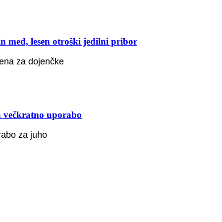
med, lesen otroški jedilni pribor
sena za dojenčke
a večkratno uporabo
rabo za juho