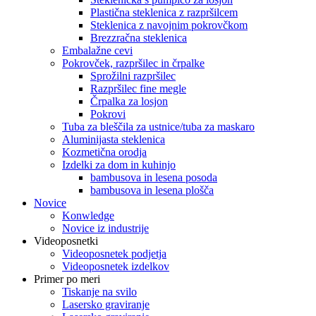
Plastična steklenica z razpršilcem
Steklenica z navojnim pokrovčkom
Brezzračna steklenica
Embalažne cevi
Pokrovček, razpršilec in črpalke
Sprožilni razpršilec
Razpršilec fine megle
Črpalka za losjon
Pokrovi
Tuba za bleščila za ustnice/tuba za maskaro
Aluminijasta steklenica
Kozmetična orodja
Izdelki za dom in kuhinjo
bambusova in lesena posoda
bambusova in lesena plošča
Novice
Konwledge
Novice iz industrije
Videoposnetki
Videoposnetek podjetja
Videoposnetek izdelkov
Primer po meri
Tiskanje na svilo
Lasersko graviranje