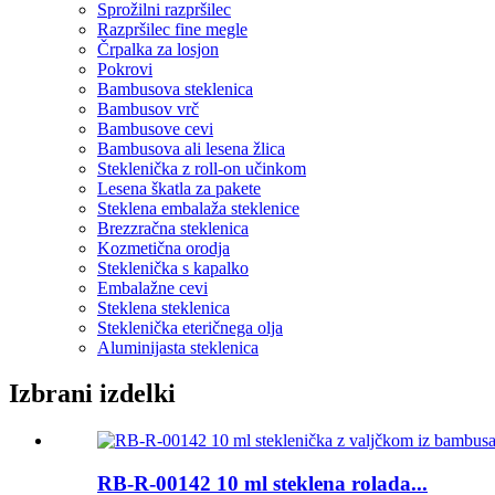
Sprožilni razpršilec
Razpršilec fine megle
Črpalka za losjon
Pokrovi
Bambusova steklenica
Bambusov vrč
Bambusove cevi
Bambusova ali lesena žlica
Steklenička z roll-on učinkom
Lesena škatla za pakete
Steklena embalaža steklenice
Brezzračna steklenica
Kozmetična orodja
Steklenička s kapalko
Embalažne cevi
Steklena steklenica
Steklenička eteričnega olja
Aluminijasta steklenica
Izbrani izdelki
RB-R-00142 10 ml steklena rolada...