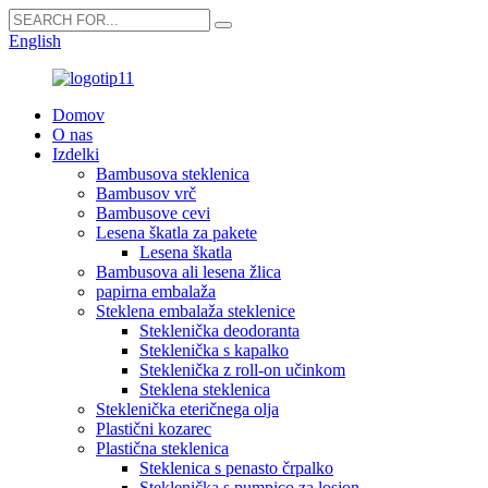
English
Domov
O nas
Izdelki
Bambusova steklenica
Bambusov vrč
Bambusove cevi
Lesena škatla za pakete
Lesena škatla
Bambusova ali lesena žlica
papirna embalaža
Steklena embalaža steklenice
Steklenička deodoranta
Steklenička s kapalko
Steklenička z roll-on učinkom
Steklena steklenica
Steklenička eteričnega olja
Plastični kozarec
Plastična steklenica
Steklenica s penasto črpalko
Steklenička s pumpico za losjon