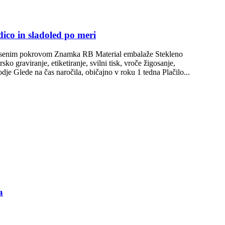
ico in sladoled po meri
n lesenim pokrovom Znamka RB Material embalaže Stekleno
graviranje, etiketiranje, svilni tisk, vroče žigosanje,
je Glede na čas naročila, običajno v roku 1 tedna Plačilo...
a