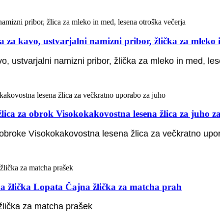
 kavo, ustvarjalni namizni pribor, žlička za mleko in 
, ustvarjalni namizni pribor, žlička za mleko in med, le
a za obrok Visokokakovostna lesena žlica za juho z
broke Visokokakovostna lesena žlica za večkratno upo
lička Lopata Čajna žlička za matcha prah
žlička za matcha prašek