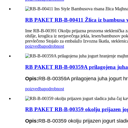
RB PAKET RB-B-00411 Žlica iz bambusa v ris
Ime RB-B-00391 Okolju prijazna prozorna steklenička za
ohišje, kroglica iz nerjavečega jekla, lesen/bambusov po
prevlečeno Stojalo za embalažo Izvozna škatla, steklenic
poizvedba
podrobnost
RB PAKET RB-B-00359A prilagojena juha jo
Opis:
RB-B-00359A prilagojena juha jogurt hr
poizvedba
podrobnost
RB PAKET RB-B-00359 okolju prijazen jogurt
Opis:
RB-B-00359 okolju prijazen jogurt sladi