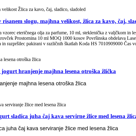
anem slogu, majhna velikost, žlica za kavo, čaj, slad
 vzorec eteričnega olja za parfume, 10 ml, steklenička z valjčkom i
krovček Prostornina 10 ml MOQ 1000 kosov Površinska obdelava Lasersko 
a in razpršilec pakirani v različnih škatlah Koda HS 7010909000 Čas vod
gurt hranjenje majhna lesena otroška žlička
anjenje majhna lesena otroška žlica
 sladica juha čaj kava servirne žlice med lesena žlic
ca juha čaj kava serviranje žlice med lesena žlica