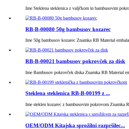
Ime Steklena steklenica z valjčkom in bambusovim pok
RB-B-00080 50g bambusov kozarec
Ime 50g bambusov kozarec Znamka RB Material embala
RB-B-00021 bambusov pokrovček za disk
Ime Bambusov pokrovček diska Znamka RB Material em
Steklena steklenica RB-B-00199 z ...
Ime steklen kozarec z bambusovim pokrovom Znamka RB
OEM/ODM Kitajska sprožilni razpršilec...