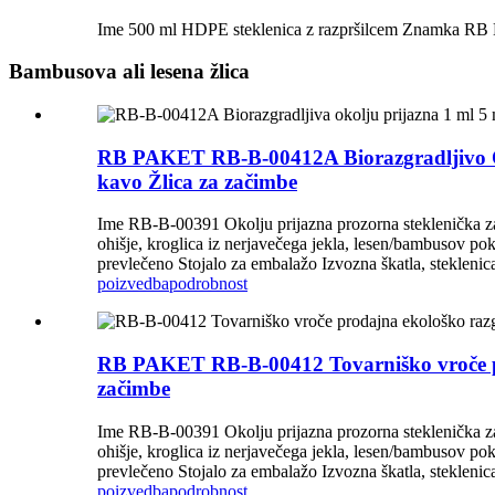
Ime 500 ml HDPE steklenica z razpršilcem Znamka RB 
Bambusova ali lesena žlica
RB PAKET RB-B-00412A Biorazgradljivo Okol
kavo Žlica za začimbe
Ime RB-B-00391 Okolju prijazna prozorna steklenička za
ohišje, kroglica iz nerjavečega jekla, lesen/bambusov po
prevlečeno Stojalo za embalažo Izvozna škatla, steklenic
poizvedba
podrobnost
RB PAKET RB-B-00412 Tovarniško vroče proda
začimbe
Ime RB-B-00391 Okolju prijazna prozorna steklenička za
ohišje, kroglica iz nerjavečega jekla, lesen/bambusov po
prevlečeno Stojalo za embalažo Izvozna škatla, steklenic
poizvedba
podrobnost