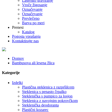
Lasersko graviranje
Vroče žigosanje
Označevanje
Označevanje
Prevlečeno
Barva po meri
Prenesi
Katalog
Pogosta vprašanja
Kontaktirajte nas
Domov
Bambusova ali lesena žlica
Kategorije
Izdelki
Plastična steklenica z razpršilcem
Steklenica s penasto črpalko
Steklenička s pumpico za losjon
Steklenica z navojnim pokrovčkom
Steklenička deodoranta
Plastični kozarec