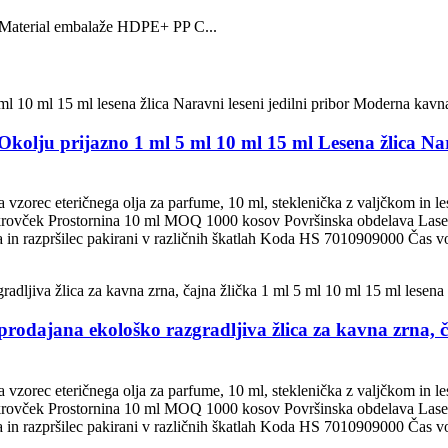
Material embalaže HDPE+ PP C...
ju prijazno 1 ml 5 ml 10 ml 15 ml Lesena žlica Narav
 vzorec eteričnega olja za parfume, 10 ml, steklenička z valjčkom i
krovček Prostornina 10 ml MOQ 1000 kosov Površinska obdelava Lasersko 
a in razpršilec pakirani v različnih škatlah Koda HS 7010909000 Čas vod
jana ekološko razgradljiva žlica za kavna zrna, čajn
 vzorec eteričnega olja za parfume, 10 ml, steklenička z valjčkom i
krovček Prostornina 10 ml MOQ 1000 kosov Površinska obdelava Lasersko 
a in razpršilec pakirani v različnih škatlah Koda HS 7010909000 Čas vod