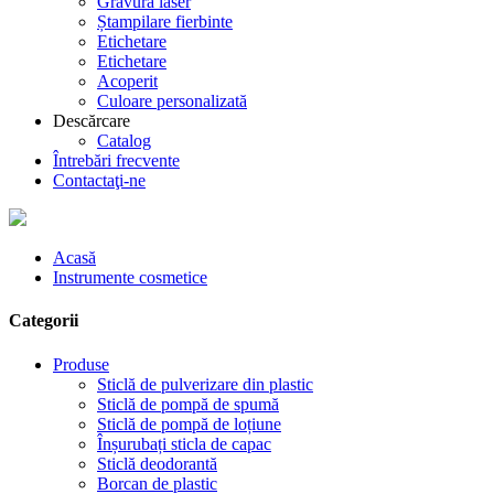
Gravură laser
Ștampilare fierbinte
Etichetare
Etichetare
Acoperit
Culoare personalizată
Descărcare
Catalog
Întrebări frecvente
Contactaţi-ne
Acasă
Instrumente cosmetice
Categorii
Produse
Sticlă de pulverizare din plastic
Sticlă de pompă de spumă
Sticlă de pompă de loțiune
Înșurubați sticla de capac
Sticlă deodorantă
Borcan de plastic