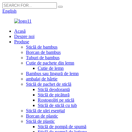
English
Acasă
Despre noi
Produse
Sticlă de bambus
Borcan de bambus
Tuburi de bambus
Cutie de pachete din lemn
Cutie de lemn
Bambus sau lingură de lemn
ambalaj de hârtie
Sticlă de pachet de sticlă
Sticlă deodorantă
Sticlă de picătură
Rostogoliți pe sticlă
Sticlă de sticlă cu tub
Sticlă de ulei esențial
Borcan de plastic
Sticlă de plastic
Sticlă de pompă de spumă
Sticlă de pompă de loțiune