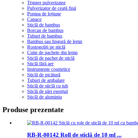
Trigger pulverizator
Pulverizator de ceață fină
Pompa de loțiune
Capace
Sticlă de bambus
Borcan de bambus
Tuburi de bambus
Bambus sau lingură de lemn
Rostogoliți pe sticlă
Cutie de pachete din lemn
Sticlă de pachet de sticlă
Sticlă fără aer
Instrumente cosmetice
Sticlă de picătură
Tuburi de ambalare
Sticlă de sticlă cu tub
Sticlă de ulei esențial
Sticlă de aluminiu
Produse prezentate
RB-R-00142 Roll de sticlă de 10 ml ...