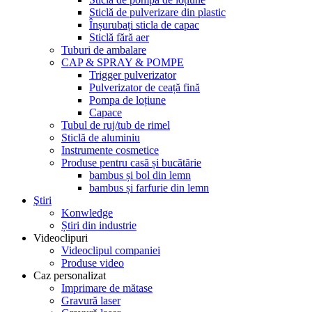
Sticlă de pulverizare din plastic
Înșurubați sticla de capac
Sticlă fără aer
Tuburi de ambalare
CAP & SPRAY & POMPE
Trigger pulverizator
Pulverizator de ceață fină
Pompa de loțiune
Capace
Tubul de ruj/tub de rimel
Sticlă de aluminiu
Instrumente cosmetice
Produse pentru casă și bucătărie
bambus și bol din lemn
bambus și farfurie din lemn
Ştiri
Konwledge
Știri din industrie
Videoclipuri
Videoclipul companiei
Produse video
Caz personalizat
Imprimare de mătase
Gravură laser