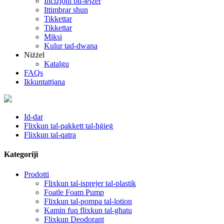
Inċiżjoni bil-lejżer
Ittimbrar sħun
Tikkettar
Tikkettar
Miksi
Kulur tad-dwana
Niżżel
Katalgu
FAQs
Ikkuntattjana
Id-dar
Flixkun tal-pakkett tal-ħġieġ
Flixkun tal-qatra
Kategoriji
Prodotti
Flixkun tal-isprejer tal-plastik
Foatle Foam Pump
Flixkun tal-pompa tal-lotion
Kamin fuq flixkun tal-għatu
Flixkun Deodorant