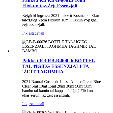
Pakkett RB RB-B-00025 10ml
Flixkun taż-Żejt Essenzjali
Bejgħ bl-ingrossa 2021 Pakkett Kosmetiku Skur
tal-Ħġieġ Vjola Flixkun 10ml Flixkun vojt għal
żejt essenzjali.
Inkjesta
dettall
Pakkett RB RB-B-00026 BOTTEL
TAL-ĦĠIEĠ ESSENZJALI TA
'ŻEJT TAGĦMIJA
2021 Natural Cosmetic Lussu Amber Green Blue
Clear 5ml 10ml 15ml 20ml 30ml 50ml 50ml
bambu tal-kamin tal-kappa tal-ħġieġ Flixkun
għas-serum taż-żejt essenzjali.
Inkjesta
dettall