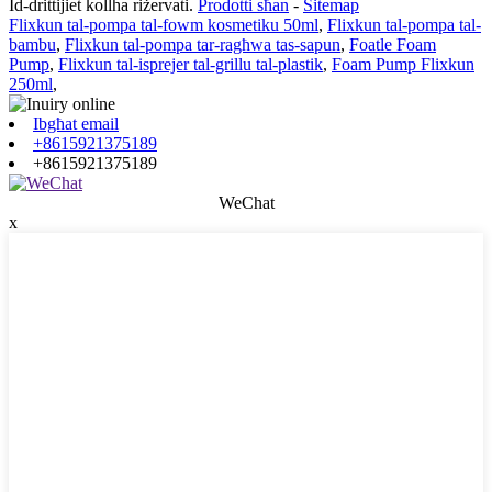
Id-drittijiet kollha riżervati.
Prodotti sħan
-
Sitemap
Flixkun tal-pompa tal-fowm kosmetiku 50ml
,
Flixkun tal-pompa tal-
bambu
,
Flixkun tal-pompa tar-ragħwa tas-sapun
,
Foatle Foam
Pump
,
Flixkun tal-isprejer tal-grillu tal-plastik
,
Foam Pump Flixkun
250ml
,
Ibgħat email
+8615921375189
+8615921375189
WeChat
x