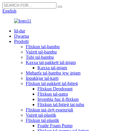
English
Id-dar
Dwarna
Prodotti
Flixkun tal-bambu
Vażett tal-bambu
Tubi tal-bambu
Kaxxa tal-pakkett tal-injam
Kaxxa tal-injam
Mgħarfa tal-bambu jew injam
Ippakkjar tal-karti
Flixkun tal-pakkett tal-ħġieġ
Flixkun Deodorant
Flixkun tal-qatra
Irrombla fuq il-flixkun
Flixkun tal-ħġieġ tat-tubu
Flixkun taż-żejt essenzjali
Vażett tal-plastik
Flixkun tal-plastik
Foatle Foam Pump
Flixkun tal-pompa tal-lotion