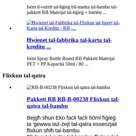
Isem il-vażett tal-ħġieġ bil-marka tal-bambu tal-
pakkett RB Materjal tal-ħġieġ + bambu ...
Ħwienet tal-fabbrika tal-karta tal-
kreditu ...
Isem Spray Bottle Brand RB Pakkett Materjal
PET + PP Kapaċità 50ml / 80 ...
Flixkun tal-qatra
Pakkett RB RB-B-00238 Flixkun tal-
qatra tal-bambu
Bejgħ sħun Eko faċli faċli 50ml ħġieġ
ta 'ġewwa taż-żejt tal-qatra essenzjali
flixkun sħiħ tal-bambu