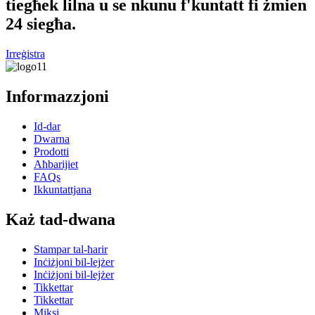
tiegħek lilna u se nkunu f'kuntatt fi żmien
24 siegħa.
Irreġistra
Informazzjoni
Id-dar
Dwarna
Prodotti
Aħbarijiet
FAQs
Ikkuntattjana
Każ tad-dwana
Stampar tal-ħarir
Inċiżjoni bil-lejżer
Inċiżjoni bil-lejżer
Tikkettar
Tikkettar
Miksi