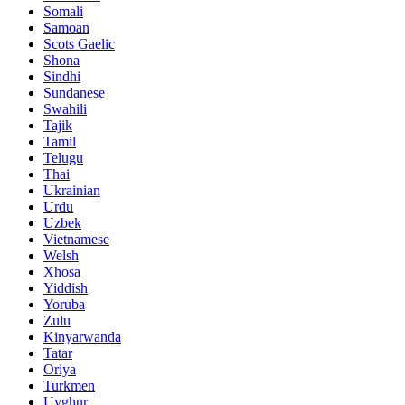
Somali
Samoan
Scots Gaelic
Shona
Sindhi
Sundanese
Swahili
Tajik
Tamil
Telugu
Thai
Ukrainian
Urdu
Uzbek
Vietnamese
Welsh
Xhosa
Yiddish
Yoruba
Zulu
Kinyarwanda
Tatar
Oriya
Turkmen
Uyghur