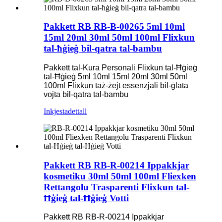
Pakkett RB RB-B-00265 5ml 10ml
15ml 20ml 30ml 50ml 100ml Flixkun
tal-ħġieġ bil-qatra tal-bambu
Pakkett tal-Kura Personali Flixkun tal-Ħġieġ
tal-Ħġieġ 5ml 10ml 15ml 20ml 30ml 50ml
100ml Flixkun taż-żejt essenzjali bil-ġlata
vojta bil-qatra tal-bambu
Inkjesta
dettall
Pakkett RB RB-R-00214 Ippakkjar
kosmetiku 30ml 50ml 100ml Fliexken
Rettangolu Trasparenti Flixkun tal-
Ħġieġ tal-Ħġieġ Votti
Pakkett RB RB-R-00214 Ippakkjar