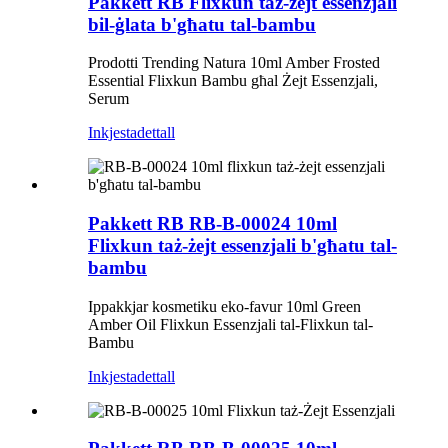
Pakkett RB Flixkun taż-żejt essenzjali
bil-ġlata b'għatu tal-bambu
Prodotti Trending Natura 10ml Amber Frosted
Essential Flixkun Bambu għal Żejt Essenzjali,
Serum
Inkjesta
dettall
Pakkett RB RB-B-00024 10ml
Flixkun taż-żejt essenzjali b'għatu tal-
bambu
Ippakkjar kosmetiku eko-favur 10ml Green
Amber Oil Flixkun Essenzjali tal-Flixkun tal-
Bambu
Inkjesta
dettall