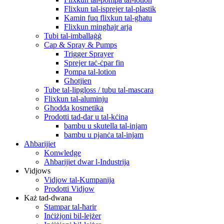
Flixkun tal-isprejer tal-plastik
Kamin fuq flixkun tal-għatu
Flixkun mingħajr arja
Tubi tal-imballaġġ
Cap & Spray & Pumps
Trigger Sprayer
Sprejer taċ-ċpar fin
Pompa tal-lotion
Għotjien
Tube tal-lipgloss / tubu tal-mascara
Flixkun tal-aluminju
Għodda kosmetika
Prodotti tad-dar u tal-kċina
bambu u skutella tal-injam
bambu u pjanċa tal-injam
Aħbarijiet
Konwledge
Aħbarijiet dwar l-Industrija
Vidjows
Vidjow tal-Kumpanija
Prodotti Vidjow
Każ tad-dwana
Stampar tal-ħarir
Inċiżjoni bil-lejżer