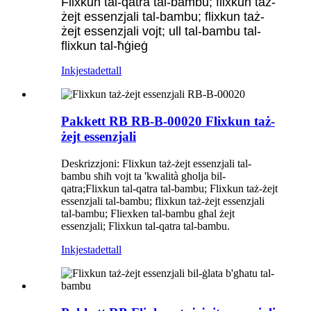
Flixkun tal-qatra tal-bambu; flixkun taż-
żejt essenzjali tal-bambu; flixkun taż-
żejt essenzjali vojt; ull tal-bambu tal-
flixkun tal-ħġieġ
Inkjesta
dettall
Pakkett RB RB-B-00020 Flixkun taż-
żejt essenzjali
Deskrizzjoni: Flixkun taż-żejt essenzjali tal-
bambu sħiħ vojt ta 'kwalità għolja bil-
qatra;
Flixkun tal-qatra tal-bambu; Flixkun taż-żejt
essenzjali tal-bambu; flixkun taż-żejt essenzjali
tal-bambu; Fliexken tal-bambu għal żejt
essenzjali; Flixkun tal-qatra tal-bambu.
Inkjesta
dettall