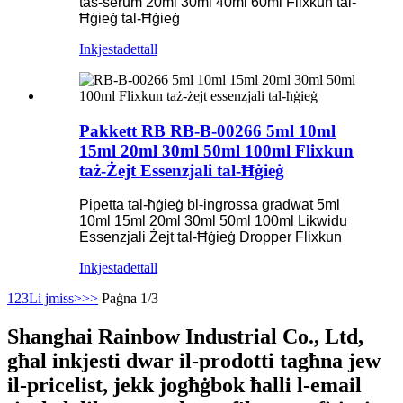
tas-serum 20ml 30ml 40ml 60ml Flixkun tal-
Ħġieġ tal-Ħġieġ
Inkjesta
dettall
Pakkett RB RB-B-00266 5ml 10ml
15ml 20ml 30ml 50ml 100ml Flixkun
taż-Żejt Essenzjali tal-Ħġieġ
Pipetta tal-ħġieġ bl-ingrossa gradwat 5ml
10ml 15ml 20ml 30ml 50ml 100ml Likwidu
Essenzjali Żejt tal-Ħġieġ Dropper Flixkun
Inkjesta
dettall
1
2
3
Li jmiss>
>>
Paġna 1/3
Shanghai Rainbow Industrial Co., Ltd,
għal inkjesti dwar il-prodotti tagħna jew
il-pricelist, jekk jogħġbok ħalli l-email