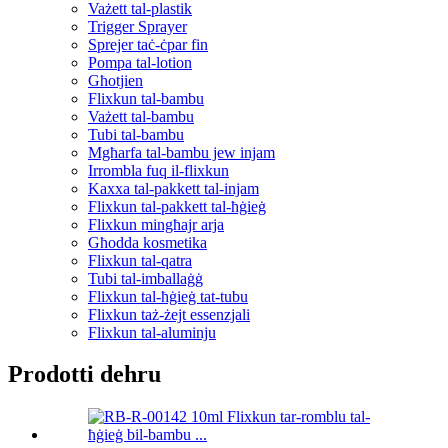
Vażett tal-plastik
Trigger Sprayer
Sprejer taċ-ċpar fin
Pompa tal-lotion
Għotjien
Flixkun tal-bambu
Vażett tal-bambu
Tubi tal-bambu
Mgħarfa tal-bambu jew injam
Irrombla fuq il-flixkun
Kaxxa tal-pakkett tal-injam
Flixkun tal-pakkett tal-ħġieġ
Flixkun mingħajr arja
Għodda kosmetika
Flixkun tal-qatra
Tubi tal-imballaġġ
Flixkun tal-ħġieġ tat-tubu
Flixkun taż-żejt essenzjali
Flixkun tal-aluminju
Prodotti dehru