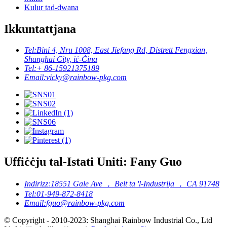
Kulur tad-dwana
Ikkuntattjana
Tel:
Bini 4, Nru 1008, East Jiefang Rd, Distrett Fengxian,
Shanghai City, iċ-Ċina
Tel:
+ 86-15921375189
Email:
vicky@rainbow-pkg.com
Uffiċċju tal-Istati Uniti: Fany Guo
Indirizz:
18551 Gale Ave ， Belt ta 'l-Industrija ， CA 91748
Tel:
01-949-872-8418
Email:
fguo@rainbow-pkg.com
© Copyright - 2010-2023: Shanghai Rainbow Industrial Co., Ltd