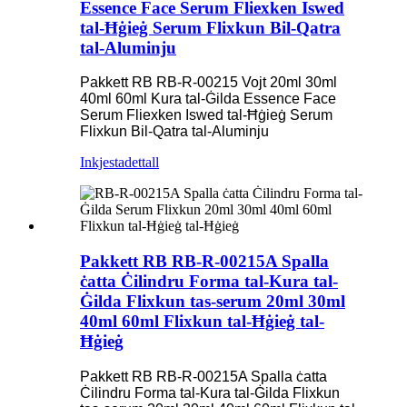
Essence Face Serum Fliexken Iswed
tal-Ħġieġ Serum Flixkun Bil-Qatra
tal-Aluminju
Pakkett RB RB-R-00215 Vojt 20ml 30ml
40ml 60ml Kura tal-Ġilda Essence Face
Serum Fliexken Iswed tal-Ħġieġ Serum
Flixkun Bil-Qatra tal-Aluminju
Inkjesta
dettall
Pakkett RB RB-R-00215A Spalla
ċatta Ċilindru Forma tal-Kura tal-
Ġilda Flixkun tas-serum 20ml 30ml
40ml 60ml Flixkun tal-Ħġieġ tal-
Ħġieġ
Pakkett RB RB-R-00215A Spalla ċatta
Ċilindru Forma tal-Kura tal-Ġilda Flixkun