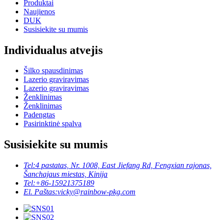
Produktai
Naujienos
DUK
Susisiekite su mumis
Individualus atvejis
Šilko spausdinimas
Lazerio graviravimas
Lazerio graviravimas
Ženklinimas
Ženklinimas
Padengtas
Pasirinktinė spalva
Susisiekite su mumis
Tel:
4 pastatas, Nr. 1008, East Jiefang Rd, Fengxian rajonas,
Šanchajaus miestas, Kinija
Tel:
+86-15921375189
El. Paštas:
vicky@rainbow-pkg.com