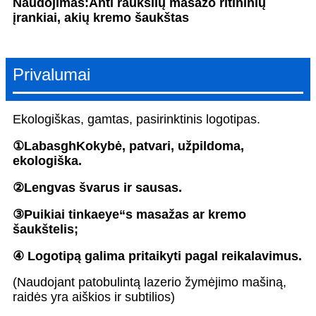
Naudojimas:
Anti raukšlių masažo ritininių
įrankiai, akių kremo šaukštas
Privalumai
Ekologiškas, gamtas, pasirinktinis logotipas.
①
Labas
gh
Kokybė, patvari, užpildoma,
ekologiška.
②
Lengvas švarus ir sausas.
③
Puikiai tinka
e
ye
“
s masažas ar kremo
šaukštelis
;
④
Logotipą galima pritaikyti pagal reikalavimus
.
(Naudojant patobulintą lazerio žymėjimo mašiną,
raidės yra aiškios ir subtilios)