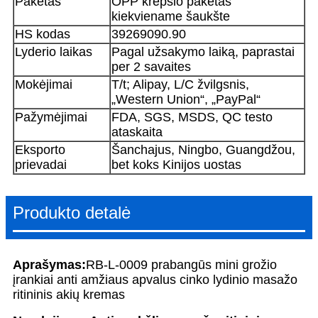
Paketas
OPP krepšio paketas
kiekviename šaukšte
HS kodas
39269090.90
Lyderio laikas
Pagal užsakymo laiką, paprastai
per 2 savaites
Mokėjimai
T/t; Alipay, L/C žvilgsnis,
„Western Union“, „PayPal“
Pažymėjimai
FDA, SGS, MSDS, QC testo
ataskaita
Eksporto
Šanchajus, Ningbo, Guangdžou,
prievadai
bet koks Kinijos uostas
Produkto detalė
Aprašymas:
RB-L-0009 prabangūs mini grožio
įrankiai anti amžiaus apvalus cinko lydinio masažo
ritininis akių kremas