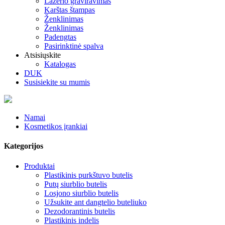
Lazerio graviravimas
Karštas štampas
Ženklinimas
Ženklinimas
Padengtas
Pasirinktinė spalva
Atsisiųskite
Katalogas
DUK
Susisiekite su mumis
Namai
Kosmetikos įrankiai
Kategorijos
Produktai
Plastikinis purkštuvo butelis
Putų siurblio butelis
Losjono siurblio butelis
Užsukite ant dangtelio buteliuko
Dezodorantinis butelis
Plastikinis indelis