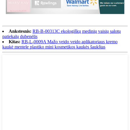
Ankstesnis:
RB-B-00313C ekologiškų medinių vaisių salotų
patiekalų dubenėlis
Kitas:
RB-L-0009A Mažo veido veido aplikatoriaus kremo
kaukė mentele plastiko mini kosmetikos kaukės šaukštas