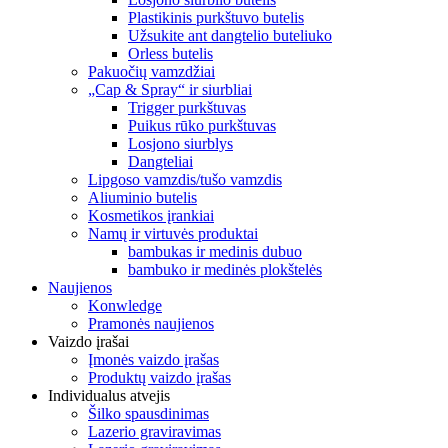
Plastikinis purkštuvo butelis
Užsukite ant dangtelio buteliuko
Orless butelis
Pakuočių vamzdžiai
„Cap & Spray“ ir siurbliai
Trigger purkštuvas
Puikus rūko purkštuvas
Losjono siurblys
Dangteliai
Lipgoso vamzdis/tušo vamzdis
Aliuminio butelis
Kosmetikos įrankiai
Namų ir virtuvės produktai
bambukas ir medinis dubuo
bambuko ir medinės plokštelės
Naujienos
Konwledge
Pramonės naujienos
Vaizdo įrašai
Įmonės vaizdo įrašas
Produktų vaizdo įrašas
Individualus atvejis
Šilko spausdinimas
Lazerio graviravimas