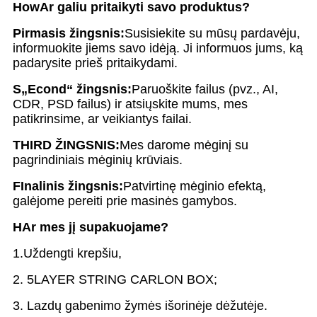
H
ow
Ar galiu pritaikyti savo produktus?
Pirmasis žingsnis:
Susisiekite su mūsų pardavėju,
informuokite jiems savo idėją. Ji informuos jums, ką
padarysite prieš pritaikydami.
S
„Econd“ žingsnis:
Paruoškite failus (pvz., AI,
CDR, PSD failus) ir atsiųskite mums, mes
patikrinsime, ar veikiantys failai.
T
HIRD ŽINGSNIS:
Mes darome mėginį su
pagrindiniais mėginių krūviais.
F
Inalinis žingsnis:
Patvirtinę mėginio efektą,
galėjome pereiti prie masinės gamybos.
H
Ar mes jį supakuojame?
1.
Uždengti krepšiu,
2. 5LAYER STRING CARLON BOX;
3. Lazdų gabenimo žymės išorinėje dėžutėje.