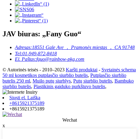
JAV biuras: „Fany Guo“
Adresas:
18551 Gale Ave ， Pramonės miestas ， CA 91748
Tel:
01-949-872-8418
El. Paštas:
fguo@rainbow-pkg.com
© Autorinės teisės - 2010–2023
Karšti produktai
-
Svetainės schema
50 ml kosmetikos putplasčio siurblio butelis
,
Putplasčio siurblio
butelis 250 ml
,
Muilo putų siurblys
,
Putų siurblio butelis
,
Bambuko
siurblio butelis
,
Plastikinis gaiduko purkštuvo butelis
,
Siųsti el. Laišką
+8615921375189
+8615921375189
Wechat
x