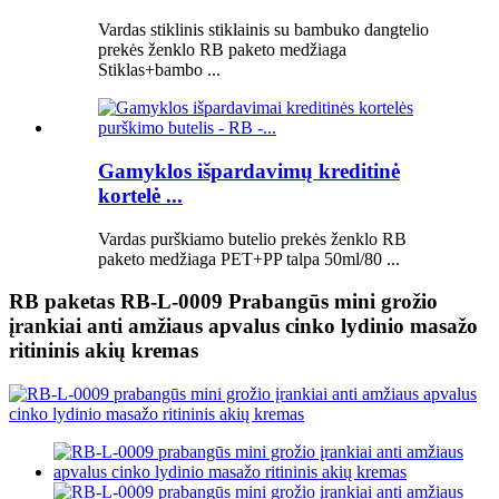
Vardas stiklinis stiklainis su bambuko dangtelio
prekės ženklo RB paketo medžiaga
Stiklas+bambo ...
Gamyklos išpardavimų kreditinė
kortelė ...
Vardas purškiamo butelio prekės ženklo RB
paketo medžiaga PET+PP talpa 50ml/80 ...
RB paketas RB-L-0009 Prabangūs mini grožio
įrankiai anti amžiaus apvalus cinko lydinio masažo
ritininis akių kremas