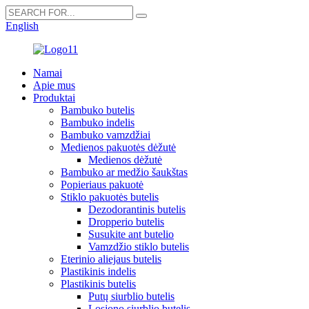
English
Namai
Apie mus
Produktai
Bambuko butelis
Bambuko indelis
Bambuko vamzdžiai
Medienos pakuotės dėžutė
Medienos dėžutė
Bambuko ar medžio šaukštas
Popieriaus pakuotė
Stiklo pakuotės butelis
Dezodorantinis butelis
Dropperio butelis
Susukite ant butelio
Vamzdžio stiklo butelis
Eterinio aliejaus butelis
Plastikinis indelis
Plastikinis butelis
Putų siurblio butelis
Losjono siurblio butelis