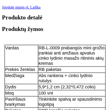
Siųskite mums el. Laišką
Produkto detalė
Produktų žymos
Vardas
RB-L-0009 prabangūs mini grožio
įrankiai anti amžiaus apvalus
cinko lydinio masažo ritininis akių
kremas
Prekės ženklas
RB paketas
Medžiaga
Abs rankena + cinko lydinio
rutulys
Dydis
5,9*1,2 cm (2,32*0,472 colio)
Moq
100 vnt
Paviršiaus
Tinkinkite spalvą ar spausdinimo
tvarkymas
logotipą