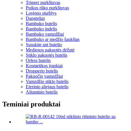
Trigger purkštuvas
Puikus rūko purkštuvas
Losjono siurblys
Dangteliai
Bambuko butelis
Bambuko indelis
Bambuko vamzdžiai
Bambuko ar medžio šaukštas
Susukite ant butelio
Medienos pakuotės dėžutė
Stiklo pakuotės butelis
Orless butelis
Kosmetikos įrankiai
Dropperio butelis
Pakuočių vamzdžiai
Vamzdžio stiklo butelis
Eterinio aliejaus butelis
Aliuminio butelis
Teminiai produktai