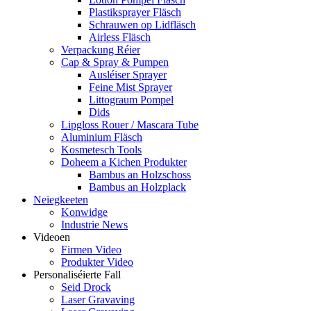
Plastiksprayer Fläsch
Schrauwen op Lidfläsch
Airless Fläsch
Verpackung Réier
Cap & Spray & Pumpen
Ausléiser Sprayer
Feine Mist Sprayer
Littograum Pompel
Dids
Lipgloss Rouer / Mascara Tube
Aluminium Fläsch
Kosmetesch Tools
Doheem a Kichen Produkter
Bambus an Holzschoss
Bambus an Holzplack
Neiegkeeten
Konwidge
Industrie News
Videoen
Firmen Video
Produkter Video
Personaliséierte Fall
Seid Drock
Laser Gravaving