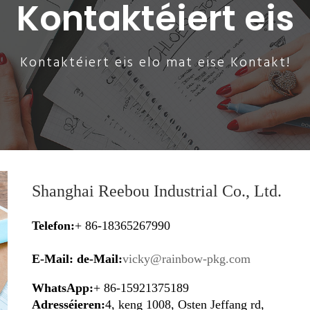
Kontaktéiert eis
Kontaktéiert eis elo mat eise Kontakt!
Shanghai Reebou Industrial Co., Ltd.
Telefon:
+ 86-18365267990
E-Mail: de-Mail:
v
icky@rainbow-pkg.com
WhatsApp:
+ 86-15921375189
Adresséieren:
4, keng 1008, Osten Jeffang rd,