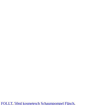
 FOLLT
,
50ml kosmetesch Schaumpompel Fläsch
,