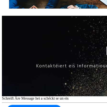
Kontaktéiert eis Informatioun
Schreift Äre Message hei a schéckt se un eis