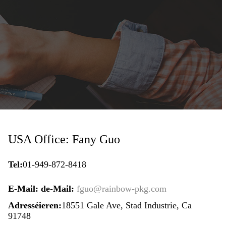
USA Office: Fany Guo
Tel:
01-949-872-8418
E-Mail: de-Mail:
fguo@rainbow-pkg.com
Adresséieren:
18551 Gale Ave, Stad Industrie, Ca
91748