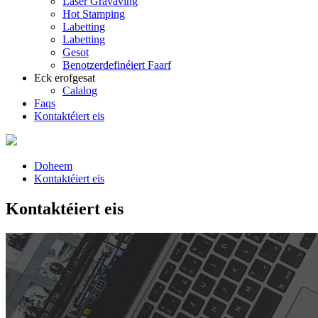
Laser Gravaving
Hot Stamping
Labetting
Labetting
Gesot
Benotzerdefinéiert Faarf
Eck erofgesat
Calalog
Faqs
Kontaktéiert eis
Doheem
Kontaktéiert eis
Kontaktéiert eis