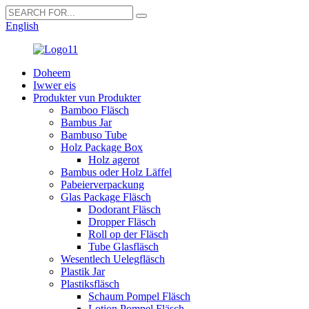
English
Doheem
Iwwer eis
Produkter vun Produkter
Bamboo Fläsch
Bambus Jar
Bambuso Tube
Holz Package Box
Holz agerot
Bambus oder Holz Läffel
Pabeierverpackung
Glas Package Fläsch
Dodorant Fläsch
Dropper Fläsch
Roll op der Fläsch
Tube Glasfläsch
Wesentlech Uelegfläsch
Plastik Jar
Plastiksfläsch
Schaum Pompel Fläsch
Lotion Pompel Fläsch