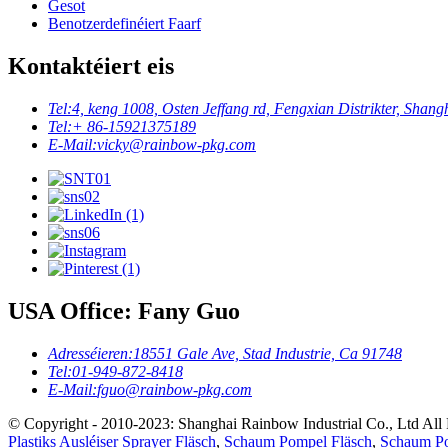
Gesot
Benotzerdefinéiert Faarf
Kontaktéiert eis
Tel:
4, keng 1008, Osten Jeffang rd, Fengxian Distrikter, Shang
Tel:
+ 86-15921375189
E-Mail:
vicky@rainbow-pkg.com
USA Office: Fany Guo
Adresséieren:
18551 Gale Ave, Stad Industrie, Ca 91748
Tel:
01-949-872-8418
E-Mail:
fguo@rainbow-pkg.com
© Copyright - 2010-2023: Shanghai Rainbow Industrial Co., Ltd All R
Plastiks Ausléiser Sprayer Fläsch
,
Schaum Pompel Fläsch
,
Schaum Po