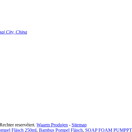
hai City, China
echter reservéiert.
Waarm Produjen
-
Sitemap
mpel Fläsch 250ml
,
Bambus Pompel Fläsch
,
SOAP FOAM PUMPPT