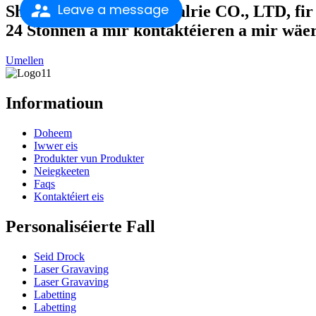
Leave a message
Shanghai Regenbog Indalrie CO., LTD, fir 
24 Stonnen a mir kontaktéieren a mir wäer
Umellen
Informatioun
Doheem
Iwwer eis
Produkter vun Produkter
Neiegkeeten
Faqs
Kontaktéiert eis
Personaliséierte Fall
Seid Drock
Laser Gravaving
Laser Gravaving
Labetting
Labetting