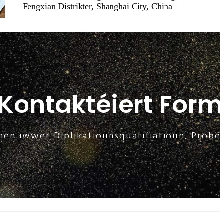
Fengxian Distrikter, Shanghai City, China
Kontaktéiert For
en iwwer Diplikatiounsquatifiatioun, Probéie