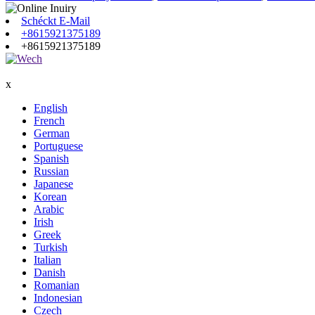
Schéckt E-Mail
+8615921375189
+8615921375189
x
English
French
German
Portuguese
Spanish
Russian
Japanese
Korean
Arabic
Irish
Greek
Turkish
Italian
Danish
Romanian
Indonesian
Czech