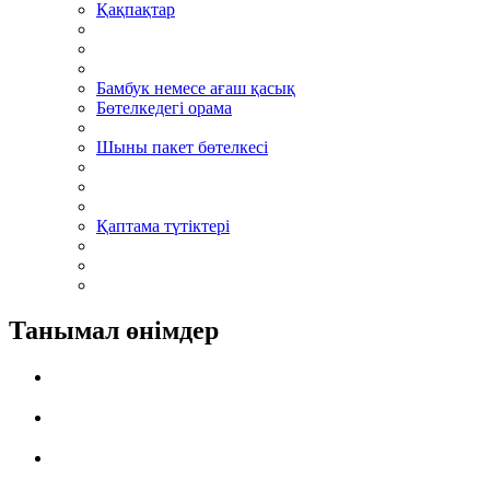
Қақпақтар
Бамбук немесе ағаш қасық
Бөтелкедегі орама
Шыны пакет бөтелкесі
Қаптама түтіктері
Танымал өнімдер