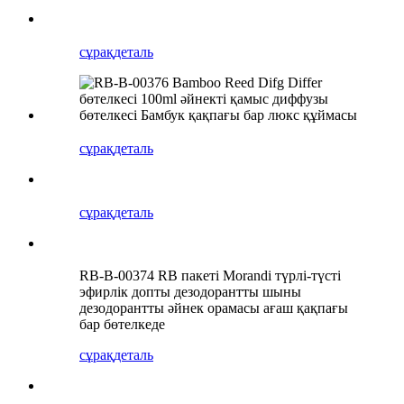
сұрақ
деталь
сұрақ
деталь
сұрақ
деталь
RB-B-00374 RB пакеті Morandi түрлі-түсті
эфирлік допты дезодорантты шыны
дезодорантты әйнек орамасы ағаш қақпағы
бар бөтелкеде
сұрақ
деталь