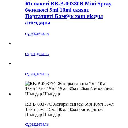
Rb пакеті RB-B-00380B Mini Spray
бөтелкесі 5ml 10ml саяхат
Портативті Бамбук хош иіссуы
атомдары
сұрақ
деталь
сұрақ
деталь
сұрақ
деталь
RB-B-00377C Жоғары сапасы 5мл 10мл 15мл
15мл 15мл 15мл 30мл 30мл бос кәріптас
Шындар Шындар
сұрақ
деталь