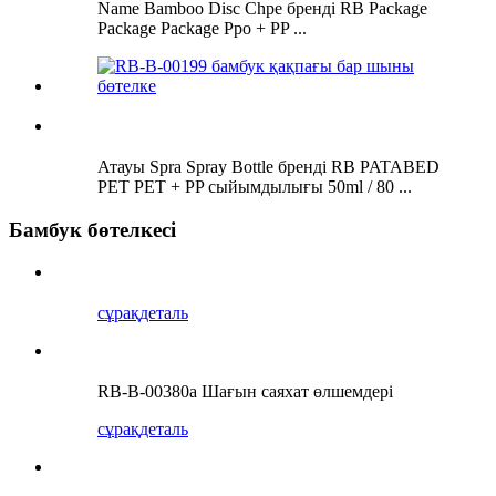
Name Bamboo Disc Chpe бренді RB Package
Package Package Ppo + PP ...
Атауы Spra Spray Bottle бренді RB PATABED
PET PET + PP сыйымдылығы 50ml / 80 ...
Бамбук бөтелкесі
сұрақ
деталь
RB-B-00380a Шағын саяхат өлшемдері
сұрақ
деталь