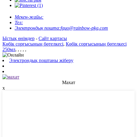
Мекен-жайы:
Тел:
Электрондық пошта:
fguo@rainbow-pkg.com
Ыстық өнімдер
-
Сайт картасы
Көбік сорғысының бөтелкесі
,
Көбік сорғысының бөтелкесі
250мл
,
,
,
,
,
Электрондық поштаны жіберу
Махат
x