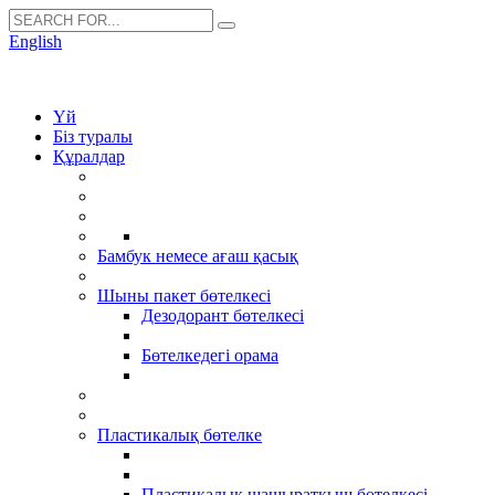
English
Үй
Біз туралы
Құралдар
Бамбук немесе ағаш қасық
Шыны пакет бөтелкесі
Дезодорант бөтелкесі
Бөтелкедегі орама
Пластикалық бөтелке
Пластикалық шашыратқыш бөтелкесі