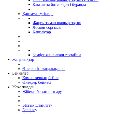
Қақпақты бөтелкедегі бұранда
Қаптама түтіктері
Жақсы тұман шашыратқыш
Лосьон сорғысы
Қақпақтар
бамбук және ағаш тақтайша
Жаңалықтар
Өнеркәсіп жаңалықтары
Бейнелер
Компанияның бейне
Өнімдер бейнесі
Жеке жағдай
Жібекті басып шығару
Ыстық штамптау
Белгілеу