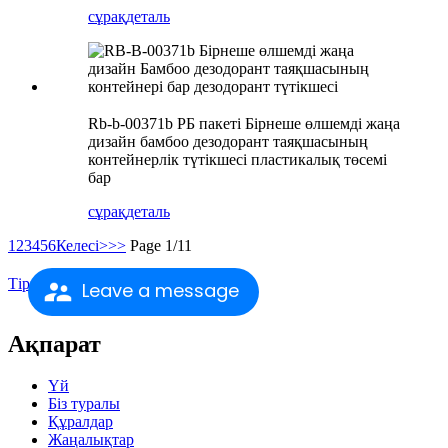
сұрақ
деталь
Rb-b-00371b РБ пакеті Бірнеше өлшемді жаңа
дизайн бамбоо дезодорант таяқшасының
контейнерлік түтікшесі пластикалық төсемі
бар
сұрақ
деталь
1
2
3
4
5
6
Келесі>
>>
Page 1/11
Тіркелу
Leave a message
Ақпарат
Үй
Біз туралы
Құралдар
Жаңалықтар