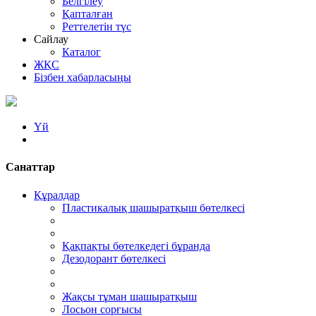
Белгілеу
Қапталған
Реттелетін түс
Сайлау
Каталог
ЖҚС
Бізбен хабарласыңы
Үй
Санаттар
Құралдар
Пластикалық шашыратқыш бөтелкесі
Қақпақты бөтелкедегі бұранда
Дезодорант бөтелкесі
Жақсы тұман шашыратқыш
Лосьон сорғысы