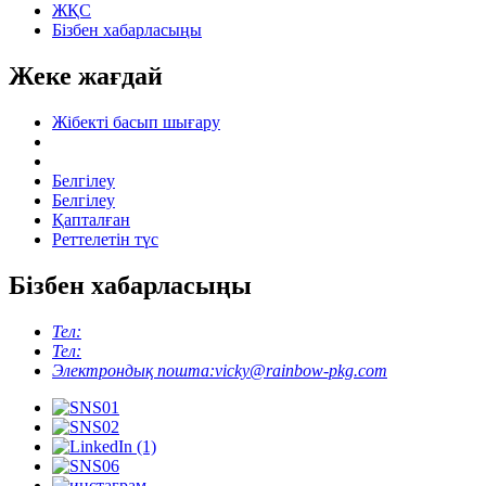
ЖҚС
Бізбен хабарласыңы
Жеке жағдай
Жібекті басып шығару
Белгілеу
Белгілеу
Қапталған
Реттелетін түс
Бізбен хабарласыңы
Тел:
Тел:
Электрондық пошта:
vicky@rainbow-pkg.com