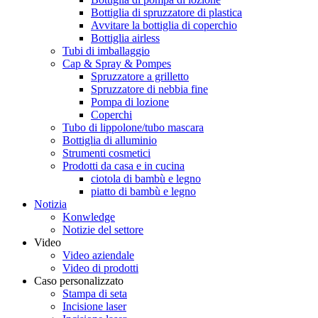
Bottiglia di spruzzatore di plastica
Avvitare la bottiglia di coperchio
Bottiglia airless
Tubi di imballaggio
Cap & Spray & Pompes
Spruzzatore a grilletto
Spruzzatore di nebbia fine
Pompa di lozione
Coperchi
Tubo di lippolone/tubo mascara
Bottiglia di alluminio
Strumenti cosmetici
Prodotti da casa e in cucina
ciotola di bambù e legno
piatto di bambù e legno
Notizia
Konwledge
Notizie del settore
Video
Video aziendale
Video di prodotti
Caso personalizzato
Stampa di seta
Incisione laser