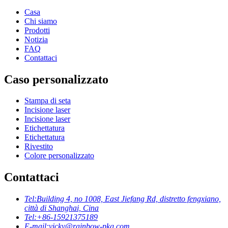
Casa
Chi siamo
Prodotti
Notizia
FAQ
Contattaci
Caso personalizzato
Stampa di seta
Incisione laser
Incisione laser
Etichettatura
Etichettatura
Rivestito
Colore personalizzato
Contattaci
Tel:
Building 4, no 1008, East Jiefang Rd, distretto fengxiano,
città di Shanghai, Cina
Tel:
+86-15921375189
E-mail:
vicky@rainbow-pkg.com