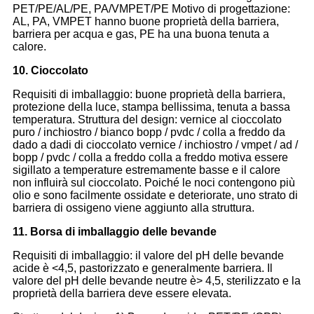
PET/PE/AL/PE, PA/VMPET/PE Motivo di progettazione:
AL, PA, VMPET hanno buone proprietà della barriera,
barriera per acqua e gas, PE ha una buona tenuta a
calore.
10. Cioccolato
Requisiti di imballaggio: buone proprietà della barriera,
protezione della luce, stampa bellissima, tenuta a bassa
temperatura. Struttura del design: vernice al cioccolato
puro / inchiostro / bianco bopp / pvdc / colla a freddo da
dado a dadi di cioccolato vernice / inchiostro / vmpet / ad /
bopp / pvdc / colla a freddo colla a freddo motiva essere
sigillato a temperature estremamente basse e il calore
non influirà sul cioccolato. Poiché le noci contengono più
olio e sono facilmente ossidate e deteriorate, uno strato di
barriera di ossigeno viene aggiunto alla struttura.
11. Borsa di imballaggio delle bevande
Requisiti di imballaggio: il valore del pH delle bevande
acide è <4,5, pastorizzato e generalmente barriera. Il
valore del pH delle bevande neutre è> 4,5, sterilizzato e la
proprietà della barriera deve essere elevata.