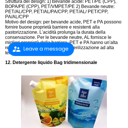
Struttura del design: 1) Bevande acide: PET/PE (CPP),
BOPA/PE (CPP), PET/VMPET/PE 2) Bevande neutre:
PET/AL/CPP, PET/AL/PA/CPP, PET/AL/ PET/CPP,
PA/AL/CPP
Motivo del design: per bevande acide, PET e PA possono
fornire buone proprietà barriere e resistenti alla
pastorizzazione. L'acidità prolunga la durata della
conservazione. Per le bevande neutre, AL fornisce le
migliori proprietà della barriera, PET e PA hanno un'alta
resistenza e sono resistenti alla sterilizzazione ad alta
Leave a message
temperatura.
12. Detergente liquido Bag tridimensionale