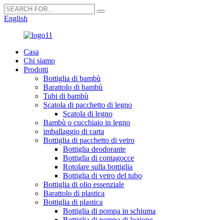
English
Casa
Chi siamo
Prodotti
Bottiglia di bambù
Barattolo di bambù
Tubi di bambù
Scatola di pacchetto di legno
Scatola di legno
Bambù o cucchiaio in legno
imballaggio di carta
Bottiglia di pacchetto di vetro
Bottiglia deodorante
Bottiglia di contagocce
Rotolare sulla bottiglia
Bottiglia di vetro del tubo
Bottiglia di olio essenziale
Barattolo di plastica
Bottiglia di plastica
Bottiglia di pompa in schiuma
Bottiglia di pompa di lozione