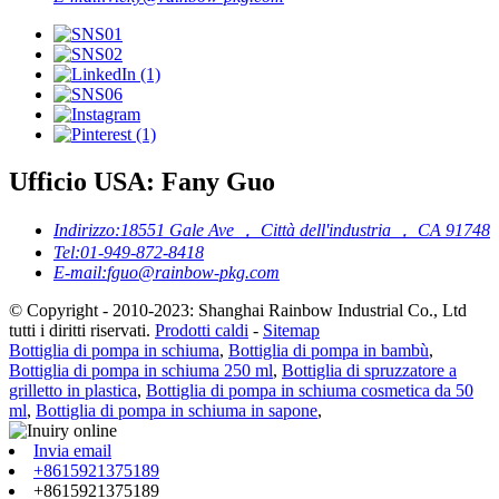
Ufficio USA: Fany Guo
Indirizzo:
18551 Gale Ave ， Città dell'industria ， CA 91748
Tel:
01-949-872-8418
E-mail:
fguo@rainbow-pkg.com
© Copyright - 2010-2023: Shanghai Rainbow Industrial Co., Ltd
tutti i diritti riservati.
Prodotti caldi
-
Sitemap
Bottiglia di pompa in schiuma
,
Bottiglia di pompa in bambù
,
Bottiglia di pompa in schiuma 250 ml
,
Bottiglia di spruzzatore a
grilletto in plastica
,
Bottiglia di pompa in schiuma cosmetica da 50
ml
,
Bottiglia di pompa in schiuma in sapone
,
Invia email
+8615921375189
+8615921375189