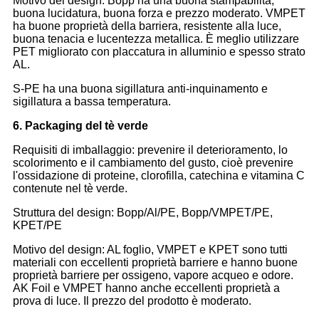
Motivo del design: Bopp ha una buona stampabilità,
buona lucidatura, buona forza e prezzo moderato. VMPET
ha buone proprietà della barriera, resistente alla luce,
buona tenacia e lucentezza metallica. È meglio utilizzare
PET migliorato con placcatura in alluminio e spesso strato
AL.
S-PE ha una buona sigillatura anti-inquinamento e
sigillatura a bassa temperatura.
6. Packaging del tè verde
Requisiti di imballaggio: prevenire il deterioramento, lo
scolorimento e il cambiamento del gusto, cioè prevenire
l'ossidazione di proteine, clorofilla, catechina e vitamina C
contenute nel tè verde.
Struttura del design: Bopp/Al/PE, Bopp/VMPET/PE,
KPET/PE
Motivo del design: AL foglio, VMPET e KPET sono tutti
materiali con eccellenti proprietà barriere e hanno buone
proprietà barriere per ossigeno, vapore acqueo e odore.
AK Foil e VMPET hanno anche eccellenti proprietà a
prova di luce. Il prezzo del prodotto è moderato.