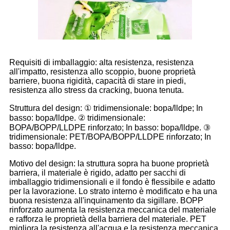
Requisiti di imballaggio: alta resistenza, resistenza
all'impatto, resistenza allo scoppio, buone proprietà
barriere, buona rigidità, capacità di stare in piedi,
resistenza allo stress da cracking, buona tenuta.
Struttura del design: ① tridimensionale: bopa/lldpe; In
basso: bopa/lldpe. ② tridimensionale:
BOPA/BOPP/LLDPE rinforzato; In basso: bopa/lldpe. ③
tridimensionale: PET/BOPA/BOPP/LLDPE rinforzato; In
basso: bopa/lldpe.
Motivo del design: la struttura sopra ha buone proprietà
barriera, il materiale è rigido, adatto per sacchi di
imballaggio tridimensionali e il fondo è flessibile e adatto
per la lavorazione. Lo strato interno è modificato e ha una
buona resistenza all'inquinamento da sigillare. BOPP
rinforzato aumenta la resistenza meccanica del materiale
e rafforza le proprietà della barriera del materiale. PET
migliora la resistenza all'acqua e la resistenza meccanica