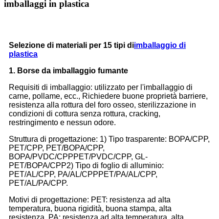
imballaggi in plastica
Selezione di materiali per 15 tipi di
imballaggio di
plastica
1. Borse da imballaggio fumante
Requisiti di imballaggio: utilizzato per l'imballaggio di
carne, pollame, ecc., Richiedere buone proprietà barriere,
resistenza alla rottura del foro osseo, sterilizzazione in
condizioni di cottura senza rottura, cracking,
restringimento e nessun odore.
Struttura di progettazione: 1) Tipo trasparente: BOPA/CPP,
PET/CPP, PET/BOPA/CPP,
BOPA/PVDC/CPPPET/PVDC/CPP, GL-
PET/BOPA/CPP2) Tipo di foglio di alluminio:
PET/AL/CPP, PA/AL/CPPPET/PA/AL/CPP,
PET/AL/PA/CPP.
Motivi di progettazione: PET: resistenza ad alta
temperatura, buona rigidità, buona stampa, alta
resistenza. PA: resistenza ad alta temperatura, alta